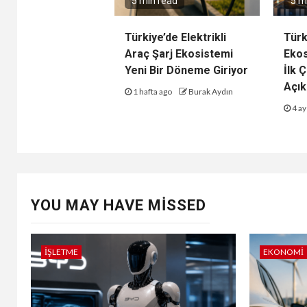
5 min read
5 m
Türkiye’de Elektrikli
Türk
Araç Şarj Ekosistemi
Ekos
Yeni Bir Döneme Giriyor
İlk 
Açık
1 hafta ago
Burak Aydın
4 ay
YOU MAY HAVE MISSED
İŞLETME
EKONOMI