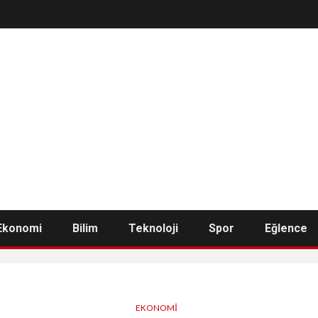
Ekonomi
Bilim
Teknoloji
Spor
Eğlence
EKONOMI