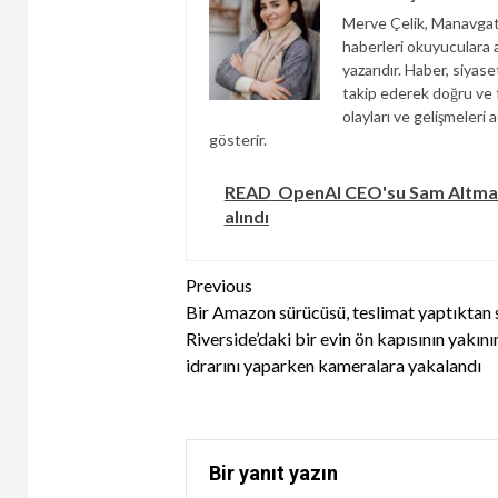
Merve Çelik, Manavgat
haberleri okuyuculara an
yazarıdır. Haber, siyas
takip ederek doğru ve f
olayları ve gelişmeleri a
gösterir.
READ
OpenAI CEO'su Sam Altman,
alındı
Continue
Previous
Bir Amazon sürücüsü, teslimat yaptıktan 
Reading
Riverside’daki bir evin ön kapısının yakını
idrarını yaparken kameralara yakalandı
Bir yanıt yazın