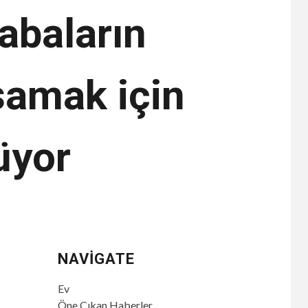
rabaların
şamak için
üyor
NAVIGATE
Ev
Öne Çıkan Haberler