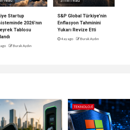
in read
3 min read
iye Startup
S&P Global Türkiye’nin
isteminde 2026’nın
Enflasyon Tahminini
Çeyrek Tablosu
Yukarı Revize Etti
landı
4 ay ago
Burak Aydın
 ago
Burak Aydın
TEKNOLOJI