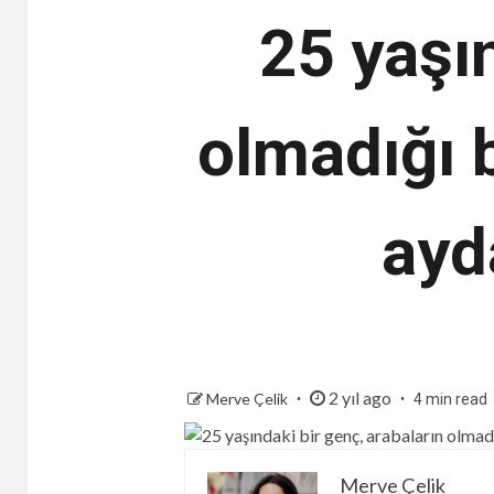
25 yaşın
olmadığı 
ayd
2 yıl ago
Merve Çelik
4 min read
Merve Çelik