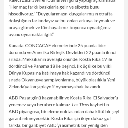
“Her maç farklı baskılarla gelir ve elbette bunu
hissediyoruz.” “Duygularımızın, duygularımızın etrafta
dolaştığının farkındayız ve bu, onları arkaya koymak ve
oraya gitmek ve tüm hayatımız boyunca oynadığımız
oyunu oynamakla ilgili.”
Kanada, CONCACAF elemelerinde 25 puanla lider
durumda ve Amerika Birleşik Devletleri 22 puanla ikinci
sırada, Meksika’nın averajla önünde. Kosta Rika 19 ile
dördüncü ve Panama 18 ile beşinci. İlk üç ülke bu yılki
Dünya Kupası’na katılmaya hak kazandı ve dördüncü
sırada Okyanusya şampiyonlarına, büyük olasılıkla Yeni
Zelanda’ya karşı playoff oynamaya hak kazandı.
ABD Pazar günü kazanabilir ve Kosta Rika, El Salvador’u
yenemez veya berabere kalmaz.
Los Ticos
kaybettin.
ABD piyangosu, bir eleme noktasından daha kötü bir şeyi
garanti etmeyecektir. Kosta Rika için ikiye dokuz gol
farkla, bir galibiyet ABD’yi asimetrik bir yenilgiden