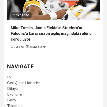
2 min read
Mike Tomlin, Justin Fields’ın Steelers’ın
Falcons’a karşı sezon açılış maçındaki rolünü
sorguluyor
2 yıl ago
Zeynep Şahin
NAVIGATE
Ev
Öne Çıkan Haberler
Dünya
Ekonomi
Bilim
Teknoloji