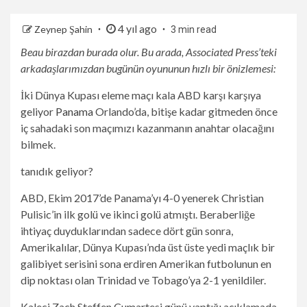
4 yıl ago
Zeynep Şahin
3 min read
Beau birazdan burada olur. Bu arada, Associated Press’teki
arkadaşlarımızdan bugünün oyununun hızlı bir önizlemesi:
İki Dünya Kupası eleme maçı kala ABD karşı karşıya
geliyor
Panama
Orlando’da, bitişe kadar gitmeden önce
iç sahadaki son maçımızı kazanmanın anahtar olacağını
bilmek.
tanıdık geliyor?
ABD, Ekim 2017’de Panama’yı 4-0 yenerek Christian
Pulisic’in ilk golü ve ikinci golü atmıştı. Beraberliğe
ihtiyaç duyduklarından sadece dört gün sonra,
Amerikalılar, Dünya Kupası’nda üst üste yedi maçlık bir
galibiyet serisini sona erdiren Amerikan futbolunun en
dip noktası olan Trinidad ve Tobago’ya 2-1 yenildiler.
Kaleci Zach Steffen Cumartesi günü yaptığı açıklamada,