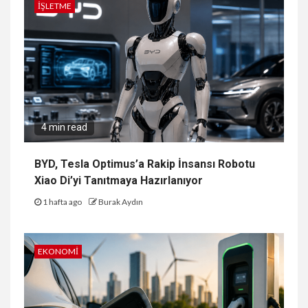
İŞLETME
4 min read
BYD, Tesla Optimus’a Rakip İnsansı Robotu
Xiao Di’yi Tanıtmaya Hazırlanıyor
1 hafta ago
Burak Aydın
EKONOMI