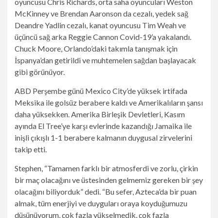
oyuncusu Chris Richards, orta saha oyuncuları Weston
McKinney ve Brendan Aaronson da cezalı, yedek sağ
Deandre Yadlin cezalı, kanat oyuncusu Tim Weah ve
üçüncü sağ arka Reggie Cannon Covid-19’a yakalandı.
Chuck Moore, Orlando’daki takımla tanışmak için
İspanya’dan getirildi ve muhtemelen sağdan başlayacak
gibi görünüyor.
ABD Perşembe günü Mexico City’de yüksek irtifada
Meksika ile golsüz berabere kaldı ve Amerikalıların şansı
daha yüksekken. Amerika Birleşik Devletleri, Kasım
ayında El Tree’ye karşı evlerinde kazandığı Jamaika ile
inişli çıkışlı 1-1 berabere kalmanın duygusal zirvelerini
takip etti.
Stephen, “Tamamen farklı bir atmosferdi ve zorlu, çirkin
bir maç olacağını ve üstesinden gelmemiz gereken bir şey
olacağını biliyorduk” dedi. “Bu sefer, Azteca’da bir puan
almak, tüm enerjiyi ve duyguları oraya koyduğumuzu
düşünüyorum, çok fazla yükselmedik, çok fazla