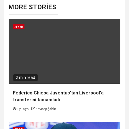
MORE STORIES
SPOR
2 min read
Federico Chiesa Juventus’tan Liverpool’a
transferini tamamladı
2 yıl ago
Zeynep Şahin