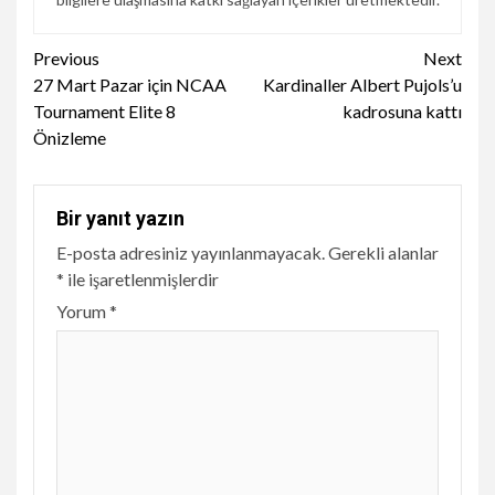
Continue
Previous
Next
27 Mart Pazar için NCAA
Kardinaller Albert Pujols’u
Reading
Tournament Elite 8
kadrosuna kattı
Önizleme
Bir yanıt yazın
E-posta adresiniz yayınlanmayacak.
Gerekli alanlar
*
ile işaretlenmişlerdir
Yorum
*