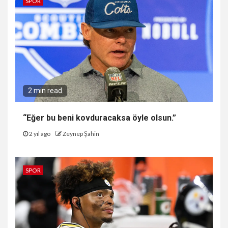
SPOR
2 min read
“Eğer bu beni kovduracaksa öyle olsun.”
2 yıl ago
Zeynep Şahin
SPOR