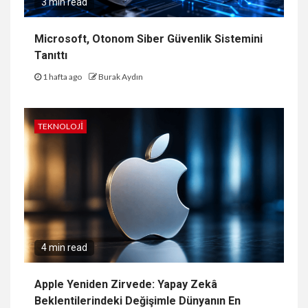
3 min read
Microsoft, Otonom Siber Güvenlik Sistemini
Tanıttı
1 hafta ago
Burak Aydın
TEKNOLOJI
4 min read
Apple Yeniden Zirvede: Yapay Zekâ
Beklentilerindeki Değişimle Dünyanın En