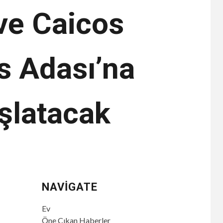
ve Caicos
s Adası’na
şlatacak
NAVIGATE
Ev
Öne Çıkan Haberler