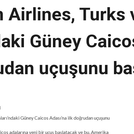
 Airlines, Turks 
daki Güney Caico
rudan uçuşunu ba
d
icos adalarına yeni bir uçuş başlatacak ve bu, Amerika