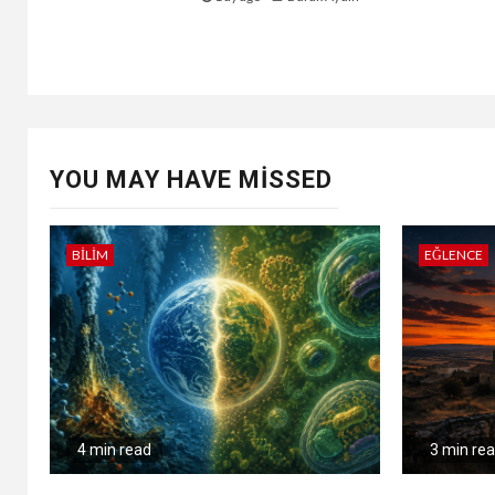
YOU MAY HAVE MISSED
BILIM
EĞLENCE
4 min read
3 min re