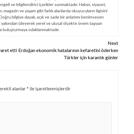
engeli ve bilgilendirici içerikler sunmaktadır. Haber, siyaset,
, magazin ve yaşam gibi farklı alanlarda okuyucuların ilgisini
. Doğru bilgiye dayalı, açık ve sade bir anlatımı benimseyen
akından izleyerek yerel ve ulusal ölçekte önem taşıyan
la buluşturmaya odaklanmaktadır.
Next
ret etti
Erdoğan ekonomik hatalarının kefaretini öderken
Türkler için karanlık günler
rekli alanlar
*
ile işaretlenmişlerdir