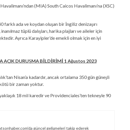
ı Havalimanı’ndan (MIA) South Caicos Havalimanı’na (XSC)
0 farklı ada ve koydan oluşan bir İngiliz denizaşırı
 inanılmaz tüplü dalışları, harika plajları ve aileler için
mektedir. Ayrıca Karayipler’de emekli olmak için en iyi
A AÇIK DURUŞMA BİLDİRİMİ 1 Ağustos 2023
lık’tan Nisan’a kadardır, ancak ortalama 350 gün güneşli
kötü bir zaman yoktur.
klaşık 18 mil karedir ve Providenciales’ten tekneyle 90
sonhaber.com’da güncel gelişmeleri takip ederek