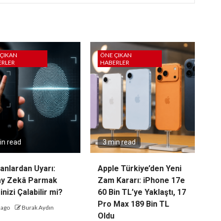
ÇIKAN
ÖNE ÇIKAN
ERLER
HABERLER
in read
3 min read
nlardan Uyarı:
Apple Türkiye’den Yeni
ay Zekâ Parmak
Zam Kararı: iPhone 17e
inizi Çalabilir mi?
60 Bin TL’ye Yaklaştı, 17
Pro Max 189 Bin TL
 ago
Burak Aydın
Oldu