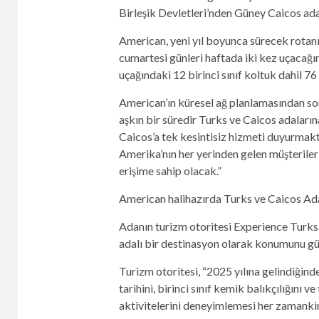
Birleşik Devletleri’nden Güney Caicos ada
American, yeni yıl boyunca sürecek rotan
cumartesi günleri haftada iki kez uçacağı
uçağındaki 12 birinci sınıf koltuk dahil 7
American’ın küresel ağ planlamasından sor
aşkın bir süredir Turks ve Caicos adala
Caicos’a tek kesintisiz hizmeti duyurmak
Amerika’nın her yerinden gelen müşteriler 
erişime sahip olacak.”
American halihazırda Turks ve Caicos Adala
Adanın turizm otoritesi Experience Turks
adalı bir destinasyon olarak konumunu güç
Turizm otoritesi, “2025 yılına gelindiğin
tarihini, birinci sınıf kemik balıkçılığını 
aktivitelerini deneyimlemesi her zamanki