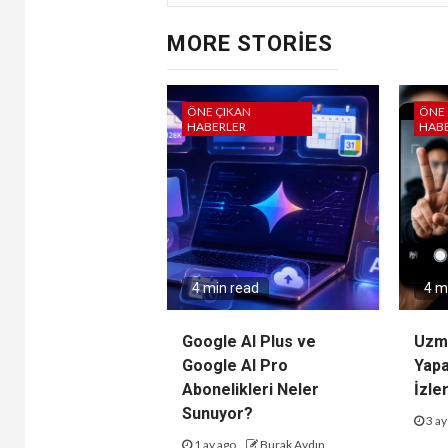
MORE STORIES
ÖNE ÇIKAN
ÖNE 
HABERLER
HAB
4 min read
4 m
Google AI Plus ve
Uzma
Google AI Pro
Yap
Abonelikleri Neler
İzler
Sunuyor?
3 ay
1 ay ago
Burak Aydın