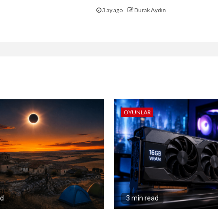
3 ay ago
Burak Aydın
OYUNLAR
ad
3 min read