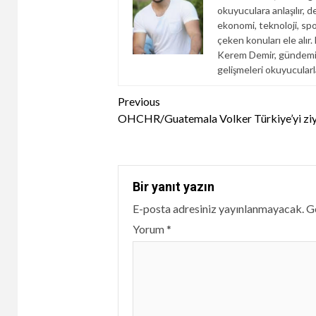
okuyuculara anlaşılır, d
ekonomi, teknoloji, spor
çeken konuları ele alır
Kerem Demir, gündemi y
gelişmeleri okuyucular
Continue
Previous
OHCHR/Guatemala Volker Türkiye’yi ziya
Reading
Bir yanıt yazın
E-posta adresiniz yayınlanmayacak.
Ge
Yorum
*