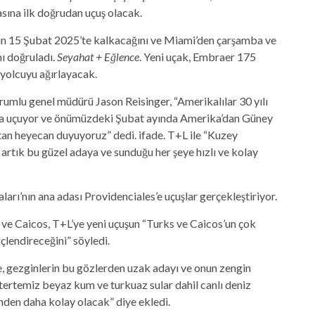
sına ilk doğrudan uçuş olacak.
ın 15 Şubat 2025’te kalkacağını ve Miami’den çarşamba ve
nı doğruladı.
Seyahat + Eğlence
. Yeni uçak, Embraer 175
6 yolcuyu ağırlayacak.
umlu genel müdürü Jason Reisinger, “Amerikalılar 30 yılı
rına uçuyor ve önümüzdeki Şubat ayında Amerika’dan Güney
tan heyecan duyuyoruz” dedi. ifade. T+L ile “Kuzey
artık bu güzel adaya ve sunduğu her şeye hızlı ve kolay
rı’nın ana adası Providenciales’e uçuşlar gerçekleştiriyor.
 ve Caicos, T+L’ye yeni uçuşun “Turks ve Caicos’un çok
lendireceğini” söyledi.
de, gezginlerin bu gözlerden uzak adayı ve onun zengin
ve tertemiz beyaz kum ve turkuaz sular dahil canlı deniz
nden daha kolay olacak” diye ekledi.