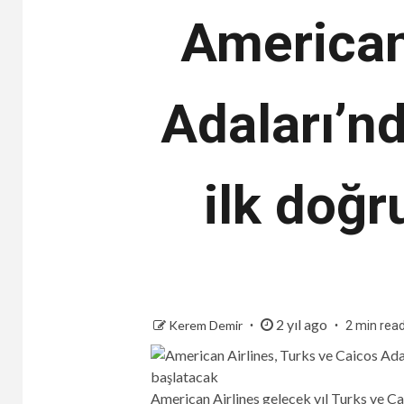
American
Adaları’n
ilk doğ
2 yıl ago
Kerem Demir
2 min rea
American Airlines gelecek yıl Turks ve Ca