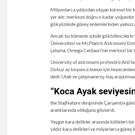
Milyonlarca yıldızdan oluşan küresel bir
yer alır; merkeze doğru o kadar yoğundur k
gökyüzünde güney enlemlerinden yalnızca 
Ancak bu kümenin içinde gökbilimcilerin yak
Üniversitesi ve McPlanck Astronomi Ensti
çalışma, Omega Centauri’nin merkezi bir ka
University of astronomi profesörü Anil Set
Dokuz ay boyunca bunun için heyecanlan
dedi. Utah ve çalışmanın eş-baş araştırmac
“Koca Ayak seviyesin
the
Staj
Nature dergisinde Çarşamba günü ya
aralıklarında olduğunu gösterdi.
Yaygın kara delikler arasında kütleleri bi
yıldız kara delikleri ve milyarlarca güneş 