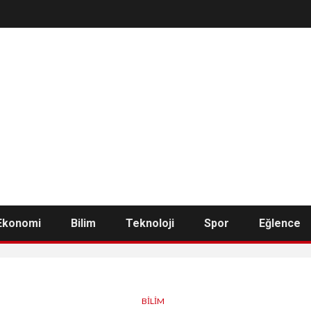
Ekonomi
Bilim
Teknoloji
Spor
Eğlence
BILIM