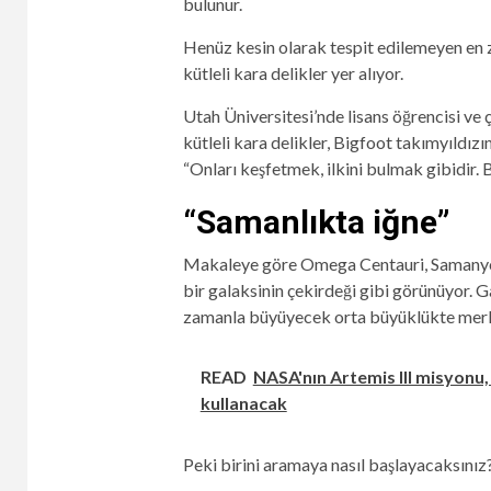
bulunur.
Henüz kesin olarak tespit edilemeyen en zo
kütleli kara delikler yer alıyor.
Utah Üniversitesi’nde lisans öğrencisi ve
kütleli kara delikler, Bigfoot takımyıldız
“Onları keşfetmek, ilkini bulmak gibidir. B
“Samanlıkta iğne”
Makaleye göre Omega Centauri, Samanyolu
bir galaksinin çekirdeği gibi görünüyor. G
zamanla büyüyecek orta büyüklükte merkez
READ
NASA'nın Artemis III misyonu,
kullanacak
Peki birini aramaya nasıl başlayacaksınız