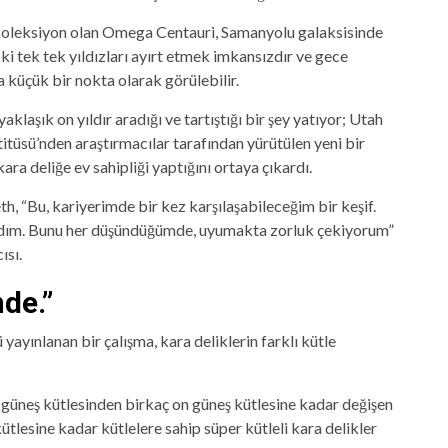
 koleksiyon olan Omega Centauri, Samanyolu galaksisinde
i tek tek yıldızları ayırt etmek imkansızdır ve gece
küçük bir nokta olarak görülebilir.
laşık on yıldır aradığı ve tartıştığı bir şey yatıyor; Utah
tüsü’nden araştırmacılar tarafından yürütülen yeni bir
ra deliğe ev sahipliği yaptığını ortaya çıkardı.
h, “Bu, kariyerimde bir kez karşılaşabileceğim bir keşif.
dım. Bunu her düşündüğümde, uyumakta zorluk çekiyorum”
ısı.
de.”
yınlanan bir çalışma, kara deliklerin farklı kütle
r güneş kütlesinden birkaç on güneş kütlesine kadar değişen
kütlesine kadar kütlelere sahip süper kütleli kara delikler