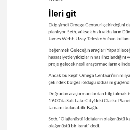
İleri git
Ekip şimdi Omega Centauri çekirdeğini dah
planlıyor. Seth, yüksek hızlı yıldızların 
James Webb Uzay Teleskobu’nun kullanılma
beğenmek
Geleceğin araçları
Yapabileceğ
hassasiyetle yıldızların nasıl hızlandığın
proje gelecek nesil araştırmacıların elinde
Ancak bu keşif, Omega Centauri’nin milyar
çekirdek bölgesi olduğu iddiasını güçlendi
Doğrudan araştırmacılardan bilgi almak ist
19:00’da Salt Lake City’deki Clarke Plan
tamamı bulunabilir
Bağlı.
Seth, “Olağanüstü iddiaların olağanüstü k
olağanüstü bir kanıt” dedi.