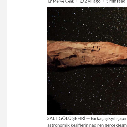
2 yıl ago
Merve Çelik
5 min read
SALT GÖLÜ ŞEHRİ — Birkaç ışıkyılı çapınd
astronomik keşiflerin nadiren gerçekleşmes