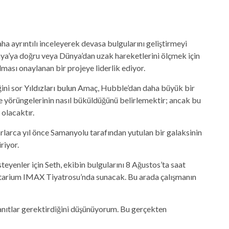
a ayrıntılı inceleyerek devasa bulgularını geliştirmeyi
Dünya’ya doğru veya Dünya’dan uzak hareketlerini ölçmek için
sı onaylanan bir projeye liderlik ediyor.
ini sor
Yıldızları bulun
Amaç, Hubble’dan daha büyük bir
ı ve yörüngelerinin nasıl büküldüğünü belirlemektir; ancak bu
 olacaktır.
larca yıl önce Samanyolu tarafından yutulan bir galaksinin
riyor.
eyenler için Seth, ekibin bulgularını 8 Ağustos’ta saat
etarium IMAX Tiyatrosu’nda sunacak. Bu arada çalışmanın
anıtlar gerektirdiğini düşünüyorum. Bu gerçekten