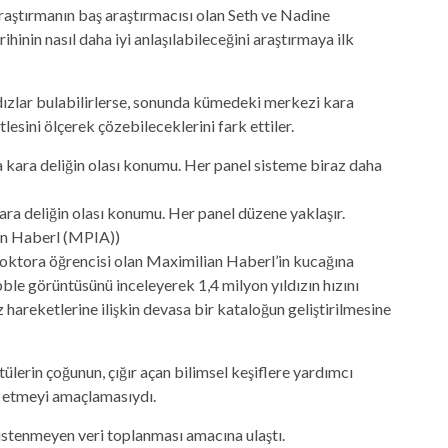
raştırmanın baş araştırmacısı olan Seth ve Nadine
nin nasıl daha iyi anlaşılabileceğini araştırmaya ilk
dızlar bulabilirlerse, sonunda kümedeki merkezi kara
tlesini ölçerek çözebileceklerini fark ettiler.
ra deliğin olası konumu. Her panel düzene yaklaşır.
n Haberl (MPIA))
doktora öğrencisi olan Maximilian Haberl’in kucağına
le görüntüsünü inceleyerek 1,4 milyon yıldızın hızını
hareketlerine ilişkin devasa bir kataloğun geliştirilmesine
ülerin çoğunun, çığır açan bilimsel keşiflere yardımcı
re etmeyi amaçlamasıydı.
istenmeyen veri toplanması amacına ulaştı.