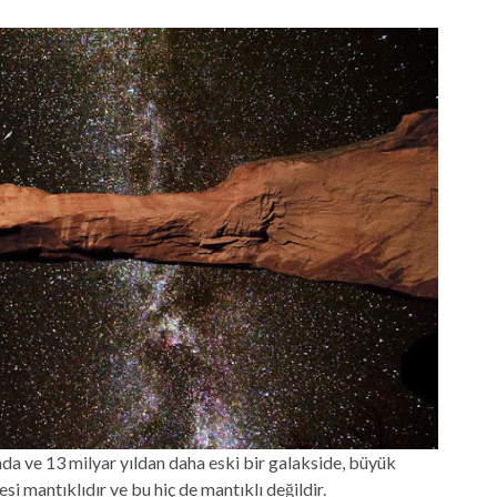
a ve 13 milyar yıldan daha eski bir galakside, büyük
i mantıklıdır ve bu hiç de mantıklı değildir.