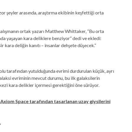
r şeyler arasında, araştırma ekibinin keşfettiği orta
 çalışmanın ortak yazarı Matthew Whittaker, “Bu orta
ında yaşayan kara deliklere benziyor” dedi ve ekledi:
ir kara deliğin kanıtı – insanlar dehşete düşecek.”
 tarafından yutulduğunda evrimi durdurulan küçük, ayrı
alaksi evriminin mevcut durumu, bu ilk galaksilerin
i kara delikler içermesi gerektiğini öne sürüyor.
 Axiom Space tarafından tasarlanan uzay giysilerini
?