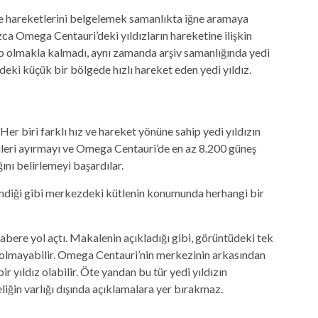
ve hareketlerini belgelemek samanlıkta iğne aramaya
a Omega Centauri’deki yıldızların hareketine ilişkin
p olmakla kalmadı, aynı zamanda arşiv samanlığında yedi
ki küçük bir bölgede hızlı hareket eden yedi yıldız.
 Her biri farklı hız ve hareket yönüne sahip yedi yıldızın
tkileri ayırmayı ve Omega Centauri’de en az 8.200 güneş
ını belirlemeyi başardılar.
lendiği gibi merkezdeki kütlenin konumunda herhangi bir
 habere yol açtı. Makalenin açıkladığı gibi, görüntüdeki tek
t olmayabilir. Omega Centauri’nin merkezinin arkasından
 yıldız olabilir. Öte yandan bu tür yedi yıldızın
ğin varlığı dışında açıklamalara yer bırakmaz.