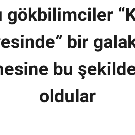
ı gökbilimciler “
esinde” bir gala
esine bu şekild
oldular