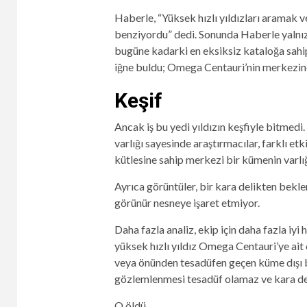
Haberle, “Yüksek hızlı yıldızları aramak 
benziyordu” dedi. Sonunda Haberle yalnızc
bugüne kadarki en eksiksiz kataloğa sahi
iğne buldu; Omega Centauri’nin merkezinde
Keşif
Ancak iş bu yedi yıldızın keşfiyle bitmedi.
varlığı sayesinde araştırmacılar, farklı e
kütlesine sahip merkezi bir kümenin varlığ
Ayrıca görüntüler, bir kara delikten bek
görünür nesneye işaret etmiyor.
Daha fazla analiz, ekip için daha fazla iyi
yüksek hızlı yıldız Omega Centauri’ye ai
veya önünden tesadüfen geçen küme dışı bir
gözlemlenmesi tesadüf olamaz ve kara deli
O öldü.