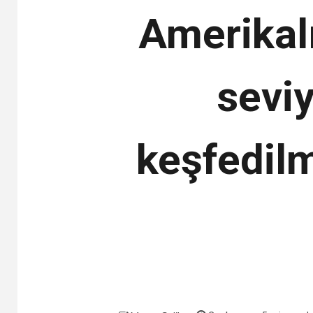
Amerikal
seviy
keşfedilm