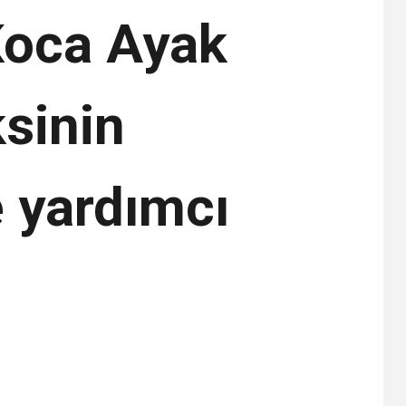
Koca Ayak
ksinin
e yardımcı