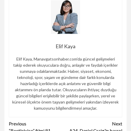
Elif Kaya
Elif Kaya, Manavgatsonhaber.com’da güncel gelişmeleri
takip ederek okuyuculara doğru, anlaşılır ve faydalı içerikler
sunmaya odaklanmaktadır. Haber, siyaset, ekonomi,
teknoloji, spor, yaşam ve gündeme dair farklı konularda
hazırladığı içeriklerde açık anlatımı ve güvenilir bilgi
aktarımını ön planda tutar. Okuyucuların ihtiyaç duyduğu
güncel bilgileri erişilebilir bir şekilde paylaşırken, yerel ve
küresel ölçekte önem taşıyan gelişmeleri yakından izleyerek
kamuoyunu bilgilendirmeyi amaçlar.
Continue
Previous
Next
“Beetlejuice” filmi 81.
A24, Daniel Craig’in başrol