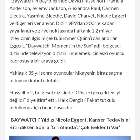
“Baywatch”ın başrollerinde David Hasselhoff, Pamela
Anderson, Jeremy Jackson, Alexandra Paul, Carmen
Electra, Yasmine Bleethe, David Charvet, Nicole Eggert
ve diğerleri yer alıyor. Dizi 1989’dan 2001’e kadar
yayınlandı ve zirve noktasında haftalık 1,2 milyar
izleyicinin ilgisini çekti. Summer Quinn’i canlandıran
Eggert, “Baywatch: Moment in the Sun” adlı belgesel
dizisinde televizyon dizisini incelemek için eski oyuncu
kadrosuyla bir araya geldi.
Yaklaşık 35 yıl sonra oyuncular hikayenin biraz saçma
olduğunu kabul edebilir.
Hasselhoff, belgesel dizisinde “Gösteri gerçekten iyi
değildi” diye itiraf etti.
Halk Dergisi
“Fakat tutkulu
olduğumuz için bunu başardık.”
‘BAYWATCH’ Yıldızı Nicole Eggert, Kanser Tedavisini
Bitirdikten Sonra ‘Gri Alanda’: ‘Çok Beklenti Var’