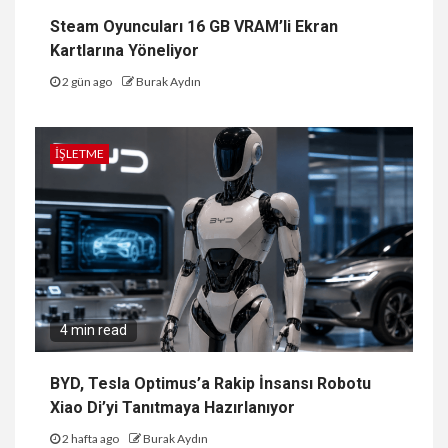
Steam Oyuncuları 16 GB VRAM’li Ekran
Kartlarına Yöneliyor
2 gün ago
Burak Aydın
İŞLETME
4 min read
BYD, Tesla Optimus’a Rakip İnsansı Robotu
Xiao Di’yi Tanıtmaya Hazırlanıyor
2 hafta ago
Burak Aydın