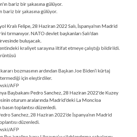
n bariz bir şakasına gülüyor.
indeki kraliyet sarayına iltifat etmeye çalıştığı bildirildi.
örüntüsü
kararı bozmasının ardından Başkan Joe Biden’i kürtaj
rmediği için eleştirdiler.
owski/AFP
edro Sanchez, 28 Haziran 2022’de İspanya’nın Madrid
plantısı düzenledi.
owski/AFP
 Rus işgaline karşı Ukrayna’yı silahlandırma çabalarını