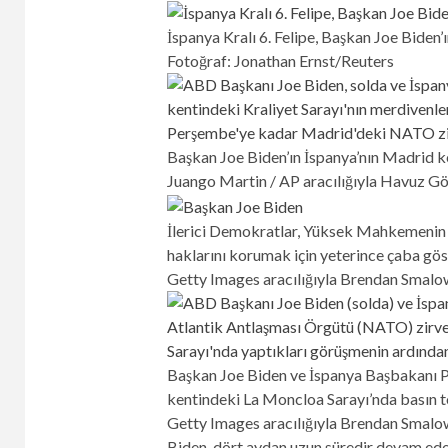
İspanya Kralı 6. Felipe, Başkan Joe Biden’ı
Fotoğraf: Jonathan Ernst/Reuters
Başkan Joe Biden’ın İspanya’nın Madrid kent
Juango Martin / AP aracılığıyla Havuz G
İlerici Demokratlar, Yüksek Mahkemenin 
haklarını korumak için yeterince çaba göste
Getty Images aracılığıyla Brendan Smal
Başkan Joe Biden ve İspanya Başbakanı P
kentindeki La Moncloa Sarayı’nda basın to
Getty Images aracılığıyla Brendan Smal
Biden, dört aydan uzun süredir devam eden