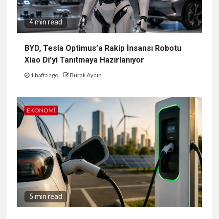
4 min read
BYD, Tesla Optimus’a Rakip İnsansı Robotu
Xiao Di’yi Tanıtmaya Hazırlanıyor
1 hafta ago
Burak Aydın
EKONOMI
5 min read