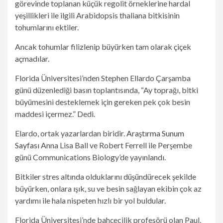
görevinde toplanan küçük regolit örneklerine hardal
yeşillikleri ile ilgili Arabidopsis thaliana bitkisinin
tohumlarını ektiler.
Ancak tohumlar filizlenip büyürken tam olarak çiçek
açmadılar.
Florida Üniversitesi’nden Stephen Ellardo Çarşamba
günü düzenlediği basın toplantısında, “Ay toprağı, bitki
büyümesini desteklemek için gereken pek çok besin
maddesi içermez.” Dedi.
Elardo, ortak yazarlardan biridir.
Araştırma Sunum
Sayfası
Anna Lisa Ball ve Robert Ferrell ile Perşembe
günü Communications Biology’de yayınlandı.
Bitkiler stres altında olduklarını düşündürecek şekilde
büyürken, onlara ışık, su ve besin sağlayan ekibin çok az
yardımı ile hala nispeten hızlı bir yol buldular.
Florida Üniversitesi’nde bahçecilik profesörü olan Paul,