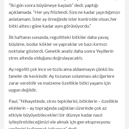
“İki gün sonra büyümeye başladı” dedi.
yaptığı
açıklamada
. “Her şey filizlendi. Size ne kadar şaşırdığımızı
anlatamam. İster ay örneğinde ister kontrolde olsun, her
bitki altıncı güne kadar aynı görünüyordu.”
İlk haftanın sonunda, regolitteki bitkiler daha yavaş
büyüme, bodur kökler ve yapraklar ve bazı kırmızı
noktalar gösterdi. Genetik analiz daha sonra Yeşillerin
stres altında olduğunu doğrulayacaktı.
Ay regoliti çok ince ve tozlu ama aldanmayın çünkü bu
taneler de keskindir. Ay tozunun solunması akciğerlere
zarar verebilir ve malzeme özellikle bitki yaşamı için
uygun değildir.
Paul, “Nihayetinde, stres tepkilerini, bitkilerin – özellikle
ekinlerin – ay toprağında sağlıkları üzerinde çok az
etkiyle büyüyebilecekleri bir düzeye kadar nasıl
iyileştirebileceğimizi ele almak için gen ekspresyonu
verilerini kullanmak istiyoruz” dedi.