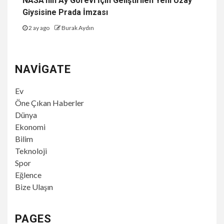
NASA’nın Ay Görevi İçin Geliştirilen Yeni Uzay
Giysisine Prada İmzası
2 ay ago
Burak Aydın
NAVIGATE
Ev
Öne Çıkan Haberler
Dünya
Ekonomi
Bilim
Teknoloji
Spor
Eğlence
Bize Ulaşın
PAGES