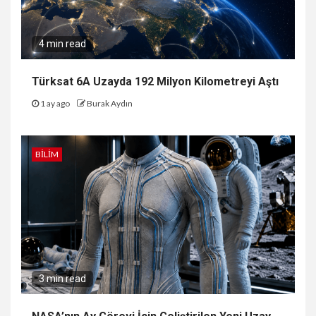
4 min read
Türksat 6A Uzayda 192 Milyon Kilometreyi Aştı
1 ay ago
Burak Aydın
BILIM
3 min read