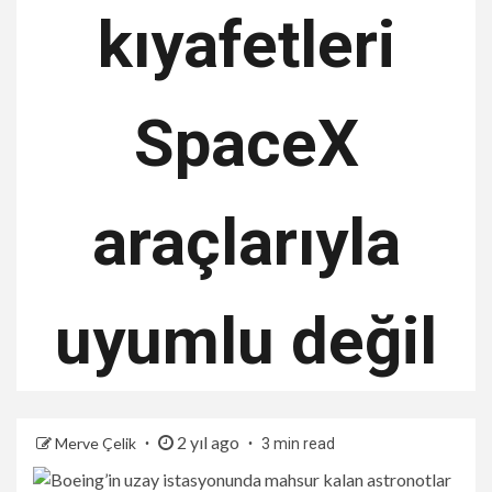
kıyafetleri
SpaceX
araçlarıyla
uyumlu değil
2 yıl ago
Merve Çelik
3 min read