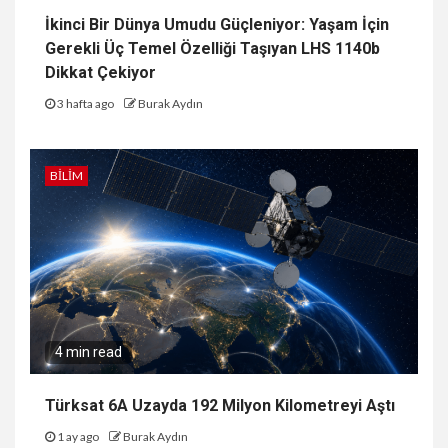
İkinci Bir Dünya Umudu Güçleniyor: Yaşam İçin
Gerekli Üç Temel Özelliği Taşıyan LHS 1140b
Dikkat Çekiyor
3 hafta ago
Burak Aydın
BILIM
4 min read
Türksat 6A Uzayda 192 Milyon Kilometreyi Aştı
1 ay ago
Burak Aydın