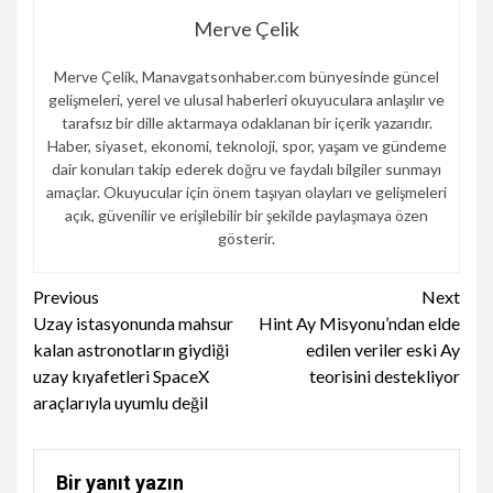
Merve Çelik
Merve Çelik, Manavgatsonhaber.com bünyesinde güncel
gelişmeleri, yerel ve ulusal haberleri okuyuculara anlaşılır ve
tarafsız bir dille aktarmaya odaklanan bir içerik yazarıdır.
Haber, siyaset, ekonomi, teknoloji, spor, yaşam ve gündeme
dair konuları takip ederek doğru ve faydalı bilgiler sunmayı
amaçlar. Okuyucular için önem taşıyan olayları ve gelişmeleri
açık, güvenilir ve erişilebilir bir şekilde paylaşmaya özen
gösterir.
Continue
Previous
Next
Uzay istasyonunda mahsur
Hint Ay Misyonu’ndan elde
Reading
kalan astronotların giydiği
edilen veriler eski Ay
uzay kıyafetleri SpaceX
teorisini destekliyor
araçlarıyla uyumlu değil
Bir yanıt yazın