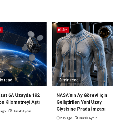
M
BILIM
in read
3 min read
sat 6A Uzayda 192
NASA’nın Ay Görevi İçin
on Kilometreyi Aştı
Geliştirilen Yeni Uzay
Giysisine Prada İmzası
 ago
Burak Aydın
2 ay ago
Burak Aydın