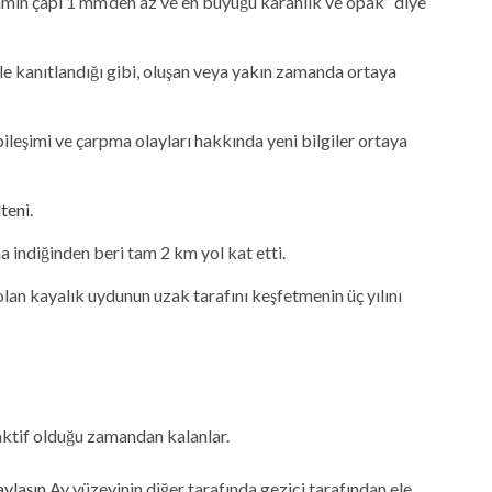
camın çapı 1 mm’den az ve en büyüğü karanlık ve opak” diye
le kanıtlandığı gibi, oluşan veya yakın zamanda ortaya
ileşimi ve çarpma olayları hakkında yeni bilgiler ortaya
teni
.
a indiğinden beri tam 2 km yol kat etti.
olan kayalık uydunun uzak tarafını keşfetmenin üç yılını
ktif olduğu zamandan kalanlar.
aylaşın
Ay yüzeyinin diğer tarafında gezici tarafından ele