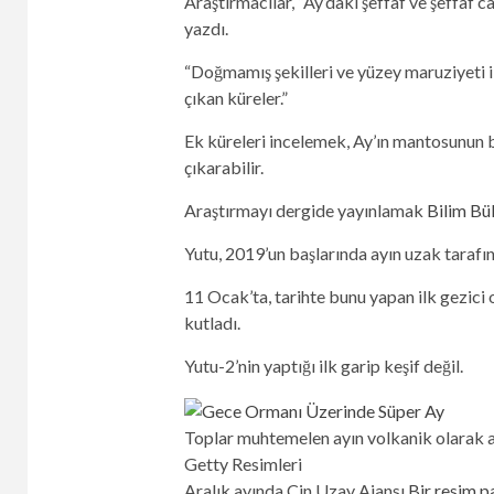
Araştırmacılar, “Ay’daki şeffaf ve şeffaf 
yazdı.
“Doğmamış şekilleri ve yüzey maruziyeti i
çıkan küreler.”
Ek küreleri incelemek, Ay’ın mantosunun b
çıkarabilir.
Araştırmayı dergide yayınlamak
Bilim Bül
Yutu, 2019’un başlarında ayın uzak tarafın
11 Ocak’ta, tarihte bunu yapan ilk gezici 
kutladı.
Yutu-2’nin yaptığı ilk garip keşif değil.
Toplar muhtemelen ayın volkanik olarak a
Getty Resimleri
Aralık ayında Çin Uzay Ajansı
Bir resim p