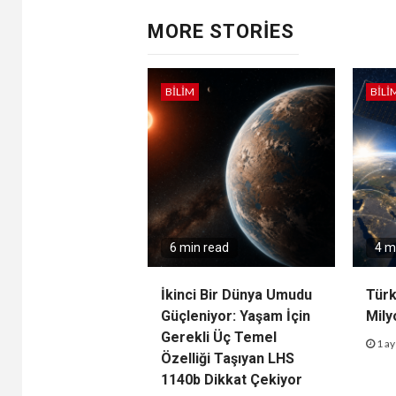
MORE STORIES
BILIM
BILI
6 min read
4 m
İkinci Bir Dünya Umudu
Türk
Güçleniyor: Yaşam İçin
Mily
Gerekli Üç Temel
1 ay
Özelliği Taşıyan LHS
1140b Dikkat Çekiyor