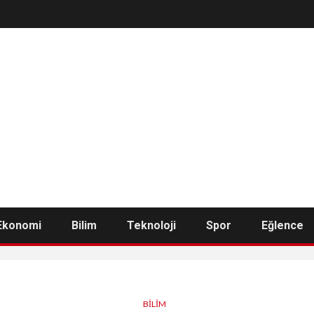
Ekonomi
Bilim
Teknoloji
Spor
Eğlence
BILIM