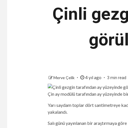
Çinli gez
görü
4 yıl ago
Merve Çelik
3 min read
Çin ay modülü tarafından ay yüzeyinde bir 
Yarı saydam toplar dört santimetreye kad
yakalandı.
Salı günü yayınlanan bir araştırmaya göre