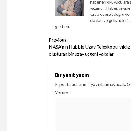
haberleri okuyuculara an
yazarıdır. Haber, siyas
takip ederek doğru ve f
olayları ve gelişmeleri a
gösterir.
Continue
Previous
NASA’nın Hubble Uzay Teleskobu, yıldız
Reading
oluşturan bir uzay üçgeni yakalar
Bir yanıt yazın
E-posta adresiniz yayınlanmayacak.
Ge
Yorum
*