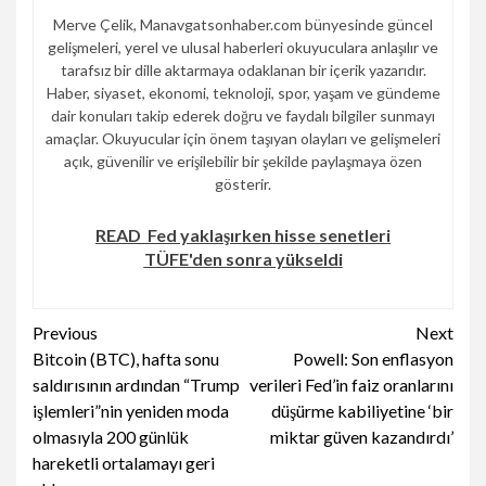
Merve Çelik, Manavgatsonhaber.com bünyesinde güncel
gelişmeleri, yerel ve ulusal haberleri okuyuculara anlaşılır ve
tarafsız bir dille aktarmaya odaklanan bir içerik yazarıdır.
Haber, siyaset, ekonomi, teknoloji, spor, yaşam ve gündeme
dair konuları takip ederek doğru ve faydalı bilgiler sunmayı
amaçlar. Okuyucular için önem taşıyan olayları ve gelişmeleri
açık, güvenilir ve erişilebilir bir şekilde paylaşmaya özen
gösterir.
READ
Fed yaklaşırken hisse senetleri
TÜFE'den sonra yükseldi
Continue
Previous
Next
Bitcoin (BTC), hafta sonu
Powell: Son enflasyon
Reading
saldırısının ardından “Trump
verileri Fed’in faiz oranlarını
işlemleri”nin yeniden moda
düşürme kabiliyetine ‘bir
olmasıyla 200 günlük
miktar güven kazandırdı’
hareketli ortalamayı geri