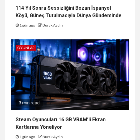
114 Yıl Sonra Sessizliğini Bozan İspanyol
Köyü, Güneş Tutulmasıyla Dünya Gündeminde
1 gün ago
Burak Aydın
OYUNLAR
3 min read
Steam Oyuncuları 16 GB VRAM’li Ekran
Kartlarına Yöneliyor
1 gün ago
Burak Aydın