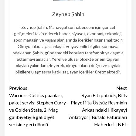
Zeynep Şahin
Zeynep Şahin, Manavgatsonhaber.com için güncel
gelişmeleri takip ederek haber, siyaset, ekonomi, teknoloji,
spor, magazin ve yaşam alanlarında içerikler hazırlamaktadır.
Okuyuculara açık, anlaşılır ve güvenilir bilgiler sunmaya
odaklanan Şahin, gündemdeki konuları tarafsız bir yaklaşımla
aktarmayı amaçlar. Yerel ve ulusal ölçekte önem taşıyan
olayları yakından izleyerek, okuyucuların doğru ve faydalı
bilgilere ulaşmasına katkı sağlayan içerikler üretmektedir.
Continue
Previous
Next
Warriors-Celtics puanları,
Ryan Fitzpatrick, Bills
Reading
paket servis: Stephen Curry
Playoff’ta Üstsüz Resminin
ve Golden State, 2. Maç
Arkasındaki Hikayeyi
galibiyetiyle galibiyet
Anlatıyor | Bufalo Faturaları
serisine geri döndü
Haberleri | NFL