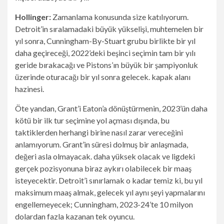
Hollinger:
Zamanlama konusunda size katılıyorum.
Detroit’in sıralamadaki büyük yükselişi, muhtemelen bir
yıl sonra, Cunningham-By-Stuart grubu birlikte bir yıl
daha geçireceği, 2022’deki beşinci seçimin tam bir yılı
geride bırakacağı ve Pistons’ın büyük bir şampiyonluk
üzerinde oturacağı bir yıl sonra gelecek. kapak alanı
hazinesi.
Öte yandan, Grant’i Eaton’a dönüştürmenin, 2023’ün daha
kötü bir ilk tur seçimine yol açması dışında, bu
taktiklerden herhangi birine nasıl zarar vereceğini
anlamıyorum. Grant’in süresi dolmuş bir anlaşmada,
değeri asla olmayacak. daha yüksek olacak ve ligdeki
gerçek pozisyonuna biraz aykırı olabilecek bir maaş
isteyecektir. Detroit’i sınırlamak o kadar temiz ki, bu yıl
maksimum maaş almak, gelecek yıl aynı şeyi yapmalarını
engellemeyecek; Cunningham, 2023-24’te 10 milyon
dolardan fazla kazanan tek oyuncu.