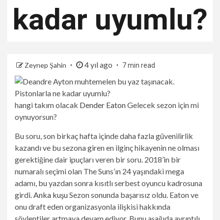
kadar uyumlu?
4 yıl ago
Zeynep Şahin
7 min read
hangi takım olacak
Dender Eaton
Gelecek sezon için mi
oynuyorsun?
Bu soru, son birkaç hafta içinde daha fazla güvenilirlik
kazandı ve bu sezona giren en ilginç hikayenin ne olması
gerektiğine dair ipuçları veren bir soru. 2018’in bir
numaralı seçimi olan The Suns’ın 24 yaşındaki mega
adamı, bu yazdan sonra kısıtlı serbest oyuncu kadrosuna
girdi.
Anka kuşu
Sezon sonunda başarısız oldu. Eaton ve
onu draft eden organizasyonla ilişkisi hakkında
söylentiler artmaya devam ediyor. Bunu aşağıda ayrıntılı