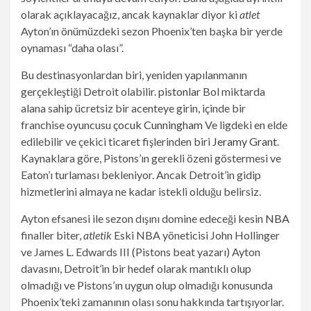
olarak açıklayacağız, ancak kaynaklar diyor ki
atlet
Ayton’ın önümüzdeki sezon Phoenix’ten başka bir yerde
oynaması “daha olası”.
Bu destinasyonlardan biri, yeniden yapılanmanın
gerçekleştiği Detroit olabilir.
pistonlar
Bol miktarda
alana sahip ücretsiz bir acenteye girin, içinde bir
franchise oyuncusu
çocuk Cunningham
Ve ligdeki en elde
edilebilir ve çekici ticaret fişlerinden biri
Jeramy Grant
.
Kaynaklara göre, Pistons’ın gerekli özeni göstermesi ve
Eaton’ı turlaması bekleniyor. Ancak Detroit’in gidip
hizmetlerini almaya ne kadar istekli olduğu belirsiz.
Ayton efsanesi ile sezon dışını domine edeceği kesin
NBA
finaller biter,
atletik
Eski NBA yöneticisi John Hollinger
ve James L. Edwards III (Pistons beat yazarı) Ayton
davasını, Detroit’in bir hedef olarak mantıklı olup
olmadığı ve Pistons’ın uygun olup olmadığı konusunda
Phoenix’teki zamanının olası sonu hakkında tartışıyorlar.