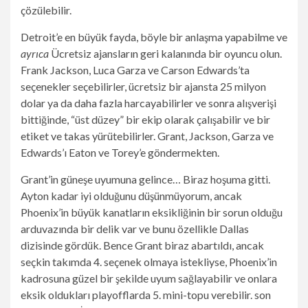
çözülebilir.
Detroit’e en büyük fayda, böyle bir anlaşma yapabilme ve
ayrıca
Ücretsiz ajansların geri kalanında bir oyuncu olun.
Frank Jackson, Luca Garza ve Carson Edwards’ta
seçenekler seçebilirler, ücretsiz bir ajansta 25 milyon
dolar ya da daha fazla harcayabilirler ve sonra alışverişi
bittiğinde, “üst düzey” bir ekip olarak çalışabilir ve bir
etiket ve takas yürütebilirler. Grant, Jackson, Garza ve
Edwards’ı Eaton ve Torey’e göndermekten.
Grant’in güneşe uyumuna gelince… Biraz hoşuma gitti.
Ayton kadar iyi olduğunu düşünmüyorum, ancak
Phoenix’in büyük kanatların eksikliğinin bir sorun olduğu
arduvazında bir delik var ve bunu özellikle Dallas
dizisinde gördük. Bence Grant biraz abartıldı, ancak
seçkin takımda 4. seçenek olmaya istekliyse, Phoenix’in
kadrosuna güzel bir şekilde uyum sağlayabilir ve onlara
eksik oldukları playofflarda 5. mini-topu verebilir. son