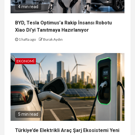
4 min read
BYD, Tesla Optimus’a Rakip İnsansı Robotu
Xiao Di’yi Tanıtmaya Hazırlanıyor
1 hafta ago
Burak Aydın
EKONOMI
5 min read
Türkiye’de Elektrikli Araç Şarj Ekosistemi Yeni