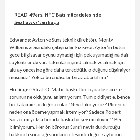
READ
49ers, NFC Batı mücadelesinde
Seahawks'tan kaçtı
Edwards:
Ayton ve Suns teknik direktörü Monty
Williams arasındaki çatışmalar kızışıyor. Ayton’ın bütün
gece bilgisayar oyunu oynadığı için pek uyumadığına dair
söylentiler de var. Takımların şimdi almak ve almak için
altı ay öncesine göre daha tereddütlü olduğunu düşünüyor
musunuz? Yoksa bu endişeler biraz abartılı mı?
Hollinger:
Strat-O-Matic basketbol oynadığı sürece,
sorunun ne olduğunu anlamıyorum. Tüm ciddiyetle, bence
her takımın sorduğu sorular “Neyi bilmiyoruz? Phoenix
neden ona ödeme yapmak istemiyor? Sadece Robert
Sarver mı yoksa burada başka bir şey mi oluyor?” Ben
bilmiyorum. Her ön büronun Suns’ı neyin durdurduğu
hakkında soracağı soruların ötesinde değer kaybı için