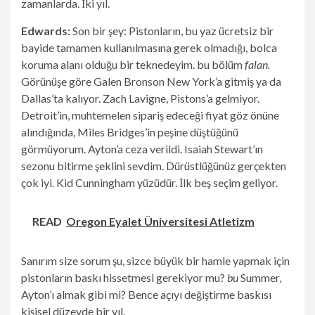
zamanlarda. İki yıl.
Edwards:
Son bir şey: Pistonların, bu yaz ücretsiz bir
bayide tamamen kullanılmasına gerek olmadığı, bolca
koruma alanı olduğu bir teknedeyim. bu bölüm
falan.
Görünüşe göre Galen Bronson New York’a gitmiş ya da
Dallas’ta kalıyor. Zach Lavigne, Pistons’a gelmiyor.
Detroit’in, muhtemelen sipariş edeceği fiyat göz önüne
alındığında, Miles Bridges’in peşine düştüğünü
görmüyorum. Ayton’a ceza verildi. Isaiah Stewart’ın
sezonu bitirme şeklini sevdim. Dürüstlüğünüz gerçekten
çok iyi. Kid Cunningham yüzüdür. İlk beş seçim geliyor.
READ
Oregon Eyalet Üniversitesi Atletizm
Sanırım size sorum şu, sizce büyük bir hamle yapmak için
pistonların baskı hissetmesi gerekiyor mu?
bu
Summer,
Ayton’ı almak gibi mi? Bence açıyı değiştirme baskısı
kişisel düzeyde bir yıl.