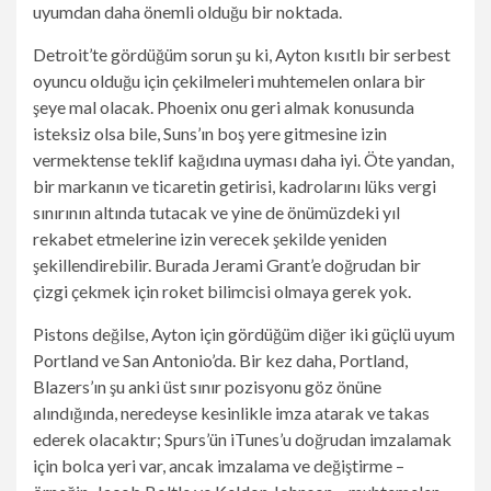
uyumdan daha önemli olduğu bir noktada.
Detroit’te gördüğüm sorun şu ki, Ayton kısıtlı bir serbest
oyuncu olduğu için çekilmeleri muhtemelen onlara bir
şeye mal olacak. Phoenix onu geri almak konusunda
isteksiz olsa bile, Suns’ın boş yere gitmesine izin
vermektense teklif kağıdına uyması daha iyi. Öte yandan,
bir markanın ve ticaretin getirisi, kadrolarını lüks vergi
sınırının altında tutacak ve yine de önümüzdeki yıl
rekabet etmelerine izin verecek şekilde yeniden
şekillendirebilir. Burada Jerami Grant’e doğrudan bir
çizgi çekmek için roket bilimcisi olmaya gerek yok.
Pistons değilse, Ayton için gördüğüm diğer iki güçlü uyum
Portland ve San Antonio’da. Bir kez daha, Portland,
Blazers’ın şu anki üst sınır pozisyonu göz önüne
alındığında, neredeyse kesinlikle imza atarak ve takas
ederek olacaktır; Spurs’ün iTunes’u doğrudan imzalamak
için bolca yeri var, ancak imzalama ve değiştirme –