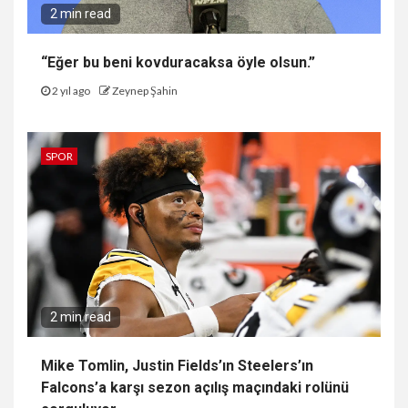
2 min read
“Eğer bu beni kovduracaksa öyle olsun.”
2 yıl ago
Zeynep Şahin
SPOR
2 min read
Mike Tomlin, Justin Fields’ın Steelers’ın
Falcons’a karşı sezon açılış maçındaki rolünü