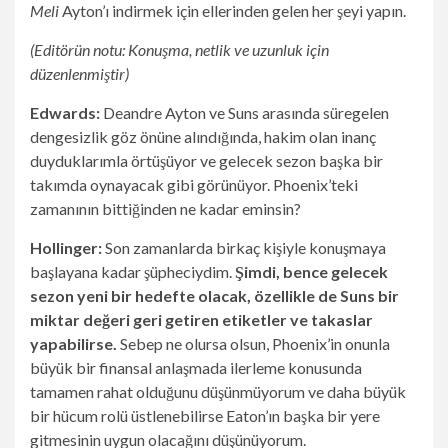
Meli
Ayton’ı indirmek için ellerinden gelen her şeyi yapın.
(Editörün notu: Konuşma, netlik ve uzunluk için
düzenlenmiştir)
Edwards:
Deandre Ayton ve Suns arasında süregelen
dengesizlik göz önüne alındığında, hakim olan inanç
duyduklarımla örtüşüyor ve gelecek sezon başka bir
takımda oynayacak gibi görünüyor. Phoenix’teki
zamanının bittiğinden ne kadar eminsin?
Hollinger:
Son zamanlarda birkaç kişiyle konuşmaya
başlayana kadar şüpheciydim.
Şimdi, bence gelecek
sezon yeni bir hedefte olacak, özellikle de Suns bir
miktar değeri geri getiren etiketler ve takaslar
yapabilirse.
Sebep ne olursa olsun, Phoenix’in onunla
büyük bir finansal anlaşmada ilerleme konusunda
tamamen rahat olduğunu düşünmüyorum ve daha büyük
bir hücum rolü üstlenebilirse Eaton’ın başka bir yere
gitmesinin uygun olacağını düşünüyorum.