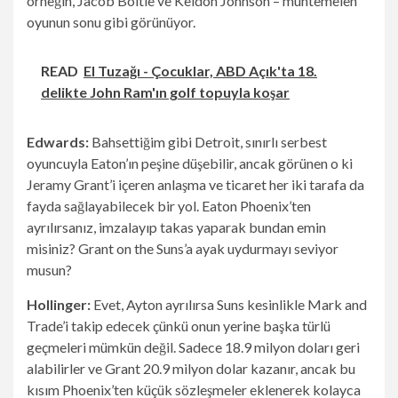
örneğin, Jacob Boltle ve Keldon Johnson – muhtemelen
oyunun sonu gibi görünüyor.
READ
El Tuzağı - Çocuklar, ABD Açık'ta 18.
delikte John Ram'ın golf topuyla koşar
Edwards:
Bahsettiğim gibi Detroit, sınırlı serbest
oyuncuyla Eaton’ın peşine düşebilir, ancak görünen o ki
Jeramy Grant’i içeren anlaşma ve ticaret her iki tarafa da
fayda sağlayabilecek bir yol. Eaton Phoenix’ten
ayrılırsanız, imzalayıp takas yaparak bundan emin
misiniz? Grant on the Suns’a ayak uydurmayı seviyor
musun?
Hollinger:
Evet, Ayton ayrılırsa Suns kesinlikle Mark and
Trade’i takip edecek çünkü onun yerine başka türlü
geçmeleri mümkün değil. Sadece 18.9 milyon doları geri
alabilirler ve Grant 20.9 milyon dolar kazanır, ancak bu
kısım Phoenix’ten küçük sözleşmeler eklenerek kolayca