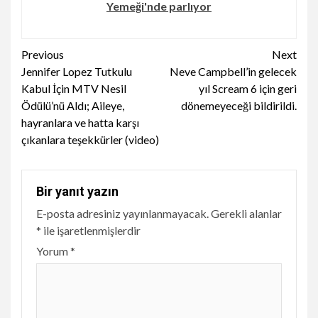
Yemeği'nde parlıyor
Continue
Previous
Next
Jennifer Lopez Tutkulu
Neve Campbell’in gelecek
Reading
Kabul İçin MTV Nesil
yıl Scream 6 için geri
Ödülü’nü Aldı; Aileye,
dönemeyeceği bildirildi.
hayranlara ve hatta karşı
çıkanlara teşekkürler (video)
Bir yanıt yazın
E-posta adresiniz yayınlanmayacak.
Gerekli alanlar
*
ile işaretlenmişlerdir
Yorum
*