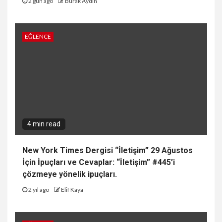
2 gün ago
Burak Aydın
EĞLENCE
4 min read
New York Times Dergisi “İletişim” 29 Ağustos
İçin İpuçları ve Cevaplar: “İletişim” #445’i
çözmeye yönelik ipuçları.
2 yıl ago
Elif Kaya