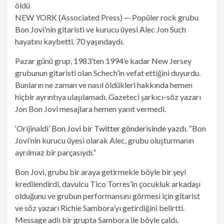
NEW YORK (Associated Press) — Popüler rock grubu
Bon Jovi’nin gitaristi ve kurucu üyesi Alec Jon Such
hayatını kaybetti. 70 yaşındaydı.
Pazar günü grup, 1983’ten 1994’e kadar New Jersey
grubunun gitaristi olan Schech’in vefat ettiğini duyurdu.
Bunların ne zaman ve nasıl öldükleri hakkında hemen
hiçbir ayrıntıya ulaşılamadı. Gazeteci şarkıcı-söz yazarı
Jon Bon Jovi mesajlara hemen yanıt vermedi.
‘Orijinaldi’
Bon Jovi bir Twitter gönderisinde yazdı.
“Bon
Jovi’nin kurucu üyesi olarak Alec, grubu oluşturmanın
ayrılmaz bir parçasıydı.”
Bon Jovi, grubu bir araya getirmekle böyle bir şeyi
kredilendirdi, davulcu Tico Torres’in çocukluk arkadaşı
olduğunu ve grubun performansını görmesi için gitarist
ve söz yazarı Richie Sambora’yı getirdiğini belirtti.
Message adlı bir grupta Sambora ile böyle çaldı.