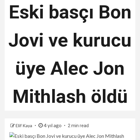
Eski basçı Bon
Jovi ve kurucu
üye Alec Jon
Mithlash öldü
4 yıl ago
Elif Kaya
2 min read