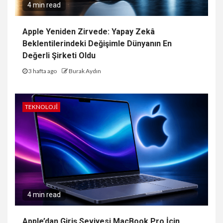
4 min read
Apple Yeniden Zirvede: Yapay Zekâ
Beklentilerindeki Değişimle Dünyanın En
Değerli Şirketi Oldu
3 hafta ago
Burak Aydın
TEKNOLOJI
4 min read
Apple’dan Giriş Seviyesi MacBook Pro İçin