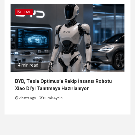
İŞLETME
4 min read
BYD, Tesla Optimus’a Rakip İnsansı Robotu
Xiao Di’yi Tanıtmaya Hazırlanıyor
2 hafta ago
Burak Aydın