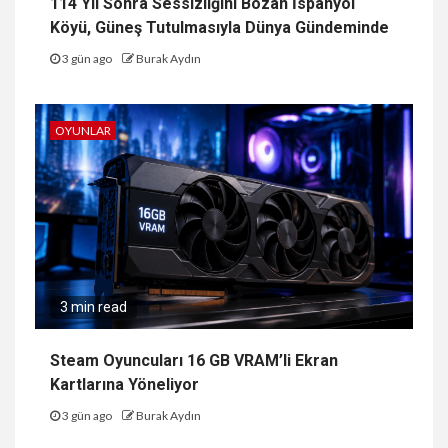
114 Yıl Sonra Sessizliğini Bozan İspanyol
Köyü, Güneş Tutulmasıyla Dünya Gündeminde
3 gün ago
Burak Aydın
OYUNLAR
3 min read
Steam Oyuncuları 16 GB VRAM’li Ekran
Kartlarına Yöneliyor
3 gün ago
Burak Aydın