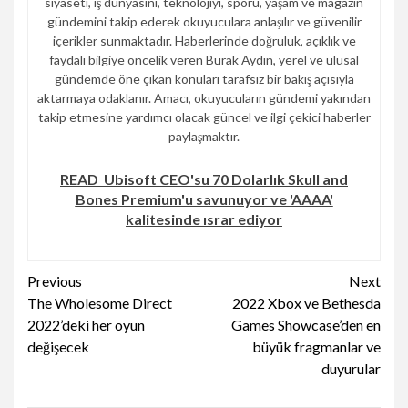
siyaseti, iş dünyasını, teknolojiyi, sporu, yaşam ve magazin
gündemini takip ederek okuyuculara anlaşılır ve güvenilir
içerikler sunmaktadır. Haberlerinde doğruluk, açıklık ve
faydalı bilgiye öncelik veren Burak Aydın, yerel ve ulusal
gündemde öne çıkan konuları tarafsız bir bakış açısıyla
aktarmaya odaklanır. Amacı, okuyucuların gündemi yakından
takip etmesine yardımcı olacak güncel ve ilgi çekici haberler
paylaşmaktır.
READ
Ubisoft CEO'su 70 Dolarlık Skull and
Bones Premium'u savunuyor ve 'AAAA'
kalitesinde ısrar ediyor
Continue
Previous
Next
The Wholesome Direct
2022 Xbox ve Bethesda
Reading
2022’deki her oyun
Games Showcase’den en
değişecek
büyük fragmanlar ve
duyurular