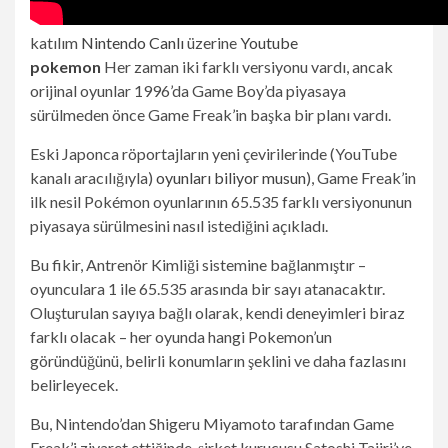
katılım
Nintendo Canlı
üzerine
Youtube
pokemon
Her zaman iki farklı versiyonu vardı, ancak
orijinal oyunlar 1996’da Game Boy’da piyasaya
sürülmeden önce Game Freak’in başka bir planı vardı.
Eski Japonca röportajların yeni çevirilerinde (YouTube
kanalı aracılığıyla)
oyunları biliyor musun
), Game Freak’in
ilk nesil Pokémon oyunlarının 65.535 farklı versiyonunun
piyasaya sürülmesini nasıl istediğini açıkladı.
Bu fikir, Antrenör Kimliği sistemine bağlanmıştır –
oyunculara 1 ile 65.535 arasında bir sayı atanacaktır.
Oluşturulan sayıya bağlı olarak, kendi deneyimleri biraz
farklı olacak – her oyunda hangi Pokemon’un
göründüğünü, belirli konumların şeklini ve daha fazlasını
belirleyecek.
Bu, Nintendo’dan Shigeru Miyamoto tarafından Game
Freak’i ziyaret ettiğinde, şirket kurucusu Satoshi Tajiri’ye