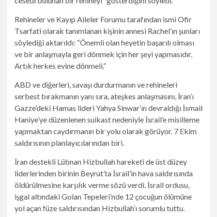
cesedi bulunan bir rehineyi” gösterdiğini söyledi.
Rehineler ve Kayıp Aileler Forumu tarafından ismi Ofir
Tsarfati olarak tanımlanan kişinin annesi Rachel’ın şunları
söylediği aktarıldı: “Önemli olan heyetin başarılı olması
ve bir anlaşmayla geri dönmek için her şeyi yapmasıdır.
Artık herkes evine dönmeli.”
ABD ve diğerleri, savaşı durdurmanın ve rehineleri
serbest bırakmanın yanı sıra, ateşkes anlaşmasını, İran’ı
Gazze’deki Hamas lideri Yahya Sinwar’ın devraldığı İsmail
Haniye’ye düzenlenen suikast nedeniyle İsrail’e misilleme
yapmaktan caydırmanın bir yolu olarak görüyor. 7 Ekim
saldırısının planlayıcılarından biri.
İran destekli Lübnan Hizbullah hareketi de üst düzey
liderlerinden birinin Beyrut’ta İsrail’in hava saldırısında
öldürülmesine karşılık verme sözü verdi. İsrail ordusu,
işgal altındaki Golan Tepeleri’nde 12 çocuğun ölümüne
yol açan füze saldırısından Hizbullah’ı sorumlu tuttu.