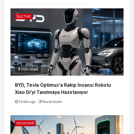
İŞLETME
4 min read
BYD, Tesla Optimus’a Rakip İnsansı Robotu
Xiao Di’yi Tanıtmaya Hazırlanıyor
1 hafta ago
Burak Aydın
EKONOMI