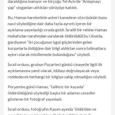
daraldığına inanıyor ve birçoğu Tel Aviv’de “Anlaşmayı
yap” sloganları attıkları yürüyüşe katıldı.
Bu, Hamas hareketinin askeri kanadının sözcüsünün bunu
nasıl söylediğine dair daha fazla ayrıntı içeren bir
açıklama yayınladığı sırada geldi.
İsrailli bir rehine Hamas
muhafızları tarafından vurularak öldürüldü
Ebu Ubaida,
gardiyanın “iki çocuğunun işgal güçlerinden gelen
kurşunlarla öldüğüne dair bilgi aldıktan sonra talimatlara
aykırı olarak misillemede bulunduğunu” söyledi.
İsrail ordusu, grubun Pazartesi günkü cinayetle ilgili ilk
açıklamasına yanıt olarak, iddiayı doğrulayacak veya
reddedecek herhangi bir bilgiye sahip olmadığını söyledi.
Perşembe günü Hamas, “talihsiz bir kazada”
öldürüldüğünü söylediği başka bir adamın cesedini
gösteren bir fotoğraf yayınladı.
İsrail ordusu, fotoğrafın Kasım ayında “öldürülen ve