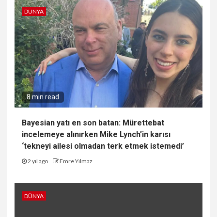
DÜNYA
8 min read
Bayesian yatı en son batan: Mürettebat
incelemeye alınırken Mike Lynch’in karısı
‘tekneyi ailesi olmadan terk etmek istemedi’
2 yıl ago
Emre Yılmaz
DÜNYA