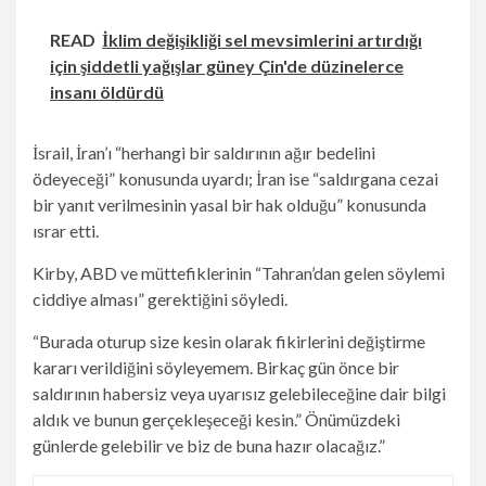
READ
İklim değişikliği sel mevsimlerini artırdığı
için şiddetli yağışlar güney Çin'de düzinelerce
insanı öldürdü
İsrail, İran’ı “herhangi bir saldırının ağır bedelini
ödeyeceği” konusunda uyardı; İran ise “saldırgana cezai
bir yanıt verilmesinin yasal bir hak olduğu” konusunda
ısrar etti.
Kirby, ABD ve müttefiklerinin “Tahran’dan gelen söylemi
ciddiye alması” gerektiğini söyledi.
“Burada oturup size kesin olarak fikirlerini değiştirme
kararı verildiğini söyleyemem. Birkaç gün önce bir
saldırının habersiz veya uyarısız gelebileceğine dair bilgi
aldık ve bunun gerçekleşeceği kesin.” Önümüzdeki
günlerde gelebilir ve biz de buna hazır olacağız.”