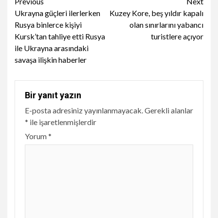
Continue
Previous
Next
Ukrayna güçleri ilerlerken
Kuzey Kore, beş yıldır kapalı
Reading
Rusya binlerce kişiyi
olan sınırlarını yabancı
Kursk’tan tahliye etti Rusya
turistlere açıyor
ile Ukrayna arasındaki
savaşa ilişkin haberler
Bir yanıt yazın
E-posta adresiniz yayınlanmayacak.
Gerekli alanlar
*
ile işaretlenmişlerdir
Yorum
*