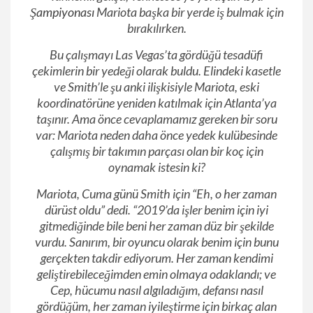
Şampiyonası
Mariota başka bir yerde iş bulmak için
bırakılırken.
Bu çalışmayı Las Vegas’ta gördüğü tesadüfi
çekimlerin bir yedeği olarak buldu. Elindeki kasetle
ve Smith’le şu anki ilişkisiyle Mariota, eski
koordinatörüne yeniden katılmak için Atlanta’ya
taşınır. Ama önce cevaplamamız gereken bir soru
var: Mariota neden daha önce yedek kulübesinde
çalışmış bir takımın parçası olan bir koç için
oynamak istesin ki?
Mariota, Cuma günü Smith için “Eh, o her zaman
dürüst oldu” dedi. “2019’da işler benim için iyi
gitmediğinde bile beni her zaman düz bir şekilde
vurdu. Sanırım, bir oyuncu olarak benim için bunu
gerçekten takdir ediyorum. Her zaman kendimi
geliştirebileceğimden emin olmaya odaklandı; ve
Cep, hücumu nasıl algıladığım, defansı nasıl
gördüğüm, her zaman iyileştirme için birkaç alan