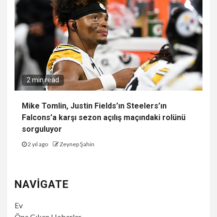
2 min read
Mike Tomlin, Justin Fields’ın Steelers’ın
Falcons’a karşı sezon açılış maçındaki rolünü
sorguluyor
2 yıl ago
Zeynep Şahin
NAVIGATE
Ev
Öne Çıkan Haberler