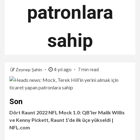
patronlara
sahip
4 yıl ago
Zeynep Şahin
7 min read
Son
Dört Raunt 2022 NFL Mock 1.0: QB’ler Malik Willis
ve Kenny Pickett, Raunt 1’de ilk üçe yükseldi |
NFL.com