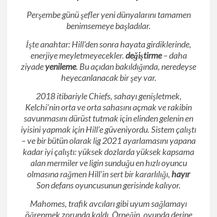
Perşembe günü şefler yeni dünyalarını tamamen
benimsemeye başladılar.
İşte anahtar: Hill’den sonra hayata girdiklerinde,
enerjiye meyletmeyecekler.
değiştirme
– daha
ziyade
yenileme
. Bu açıdan bakıldığında, neredeyse
heyecanlanacak bir şey var.
2018 itibariyle Chiefs, sahayı genişletmek,
Kelchi’nin orta ve orta sahasını açmak ve rakibin
savunmasını dürüst tutmak için elinden gelenin en
iyisini yapmak için Hill’e güveniyordu. Sistem çalıştı
– ve bir bütün olarak lig 2021 ayarlamasını yapana
kadar iyi çalıştı: yüksek dozlarda yüksek kapsama
alan mermiler ve ligin sunduğu en hızlı oyuncu
olmasına rağmen Hill’in sert bir kararlılığı,
hayır
Son defans oyuncusunun gerisinde kalıyor.
Mahomes, trafik avcıları gibi uyum sağlamayı
öğrenmek zorunda kaldı. Örneğin, oyunda derine