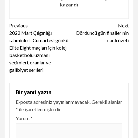
kazandı
Continue
Previous
Next
2022 Mart Çılgınlığı
Dördüncü gün finallerinin
Reading
tahminleri: Cumartesi günkü
canlı özeti
Elite Eight maçları için kolej
basketbolu uzmanı
seçimleri, oranlar ve
galibiyet serileri
Bir yanıt yazın
E-posta adresiniz yayınlanmayacak.
Gerekli alanlar
*
ile işaretlenmişlerdir
Yorum
*