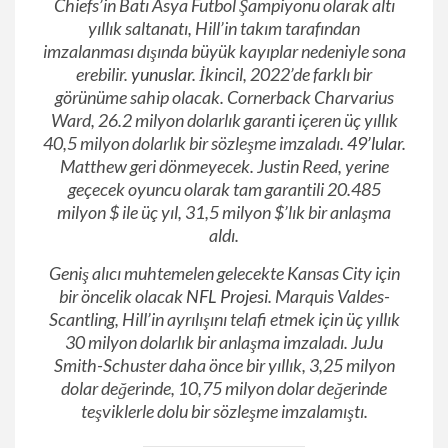
Chiefs’in Batı Asya Futbol Şampiyonu olarak altı
yıllık saltanatı, Hill’in takım tarafından
imzalanması dışında büyük kayıplar nedeniyle sona
erebilir.
yunuslar
. İkincil, 2022’de farklı bir
görünüme sahip olacak. Cornerback Charvarius
Ward, 26.2 milyon dolarlık garanti içeren üç yıllık
40,5 milyon dolarlık bir sözleşme imzaladı.
49’lular
.
Matthew geri dönmeyecek. Justin Reed, yerine
geçecek oyuncu olarak tam garantili 20.485
milyon $ ile üç yıl, 31,5 milyon $’lık bir anlaşma
aldı.
Geniş alıcı muhtemelen gelecekte Kansas City için
bir öncelik olacak
NFL Projesi
. Marquis Valdes-
Scantling, Hill’in ayrılışını telafi etmek için üç yıllık
30 milyon dolarlık bir anlaşma imzaladı. JuJu
Smith-Schuster daha önce bir yıllık, 3,25 milyon
dolar değerinde, 10,75 milyon dolar değerinde
teşviklerle dolu bir sözleşme imzalamıştı.