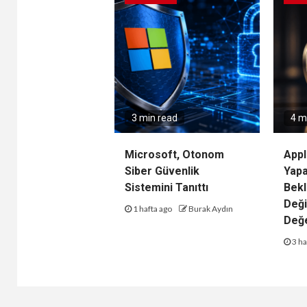
3 min read
4 m
Microsoft, Otonom
Appl
Siber Güvenlik
Yap
Sistemini Tanıttı
Bekl
Deği
1 hafta ago
Burak Aydın
Değe
3 ha