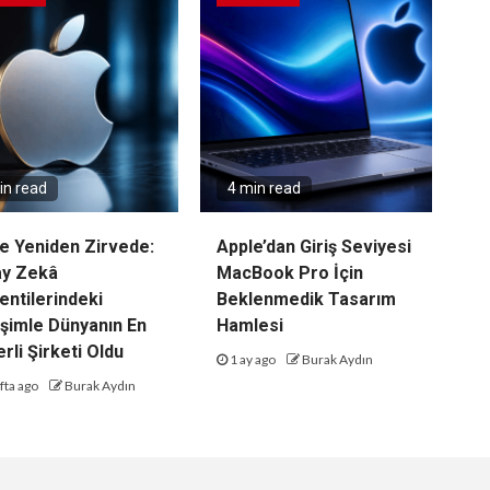
in read
4 min read
e Yeniden Zirvede:
Apple’dan Giriş Seviyesi
ay Zekâ
MacBook Pro İçin
entilerindeki
Beklenmedik Tasarım
şimle Dünyanın En
Hamlesi
rli Şirketi Oldu
1 ay ago
Burak Aydın
fta ago
Burak Aydın