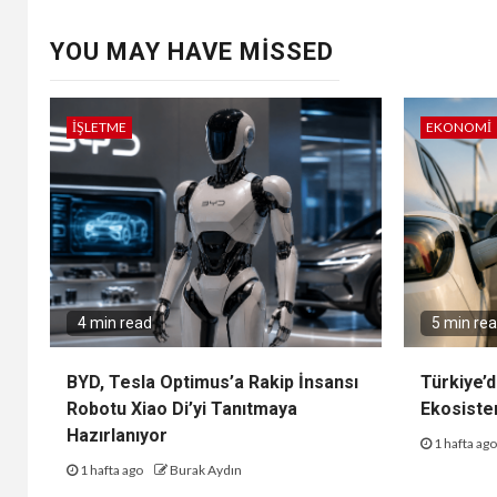
YOU MAY HAVE MISSED
İŞLETME
EKONOMI
4 min read
5 min re
BYD, Tesla Optimus’a Rakip İnsansı
Türkiye’d
Robotu Xiao Di’yi Tanıtmaya
Ekosiste
Hazırlanıyor
1 hafta ag
1 hafta ago
Burak Aydın