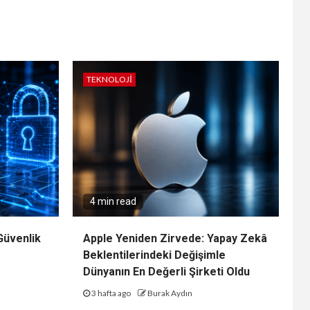
TEKNOLOJI
4 min read
Güvenlik
Apple Yeniden Zirvede: Yapay Zekâ
Beklentilerindeki Değişimle
Dünyanın En Değerli Şirketi Oldu
3 hafta ago
Burak Aydın