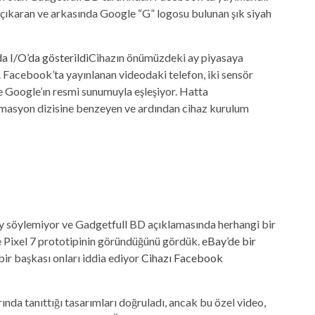
 çıkaran ve arkasında Google “G” logosu bulunan şık siyah
da I/O’da gösterildi
Cihazın önümüzdeki ay piyasaya
. Facebook’ta yayınlanan videodaki telefon, iki sensör
e Google’ın resmi sunumuyla eşleşiyor. Hatta
nimasyon dizisine benzeyen ve ardından cihaz kurulum
ey söylemiyor ve Gadgetfull BD açıklamasında herhangi bir
e Pixel 7 prototipinin göründüğünü gördük.
eBay’de bir
bir başkası onları iddia ediyor
Cihazı Facebook
arında tanıttığı tasarımları doğruladı, ancak bu özel video,