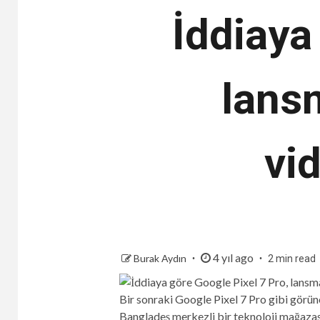
İddiaya
lans
vi
4 yıl ago
Burak Aydın
2 min read
Bir sonraki Google Pixel 7 Pro gibi görün
Bangladeş merkezli bir teknoloji mağazas