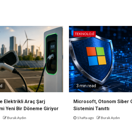
TEKNOLOJI
ad
3 min read
e Elektrikli Araç Şarj
Microsoft, Otonom Siber 
mi Yeni Bir Döneme Giriyor
Sistemini Tanıttı
o
Burak Aydın
1 hafta ago
Burak Aydın