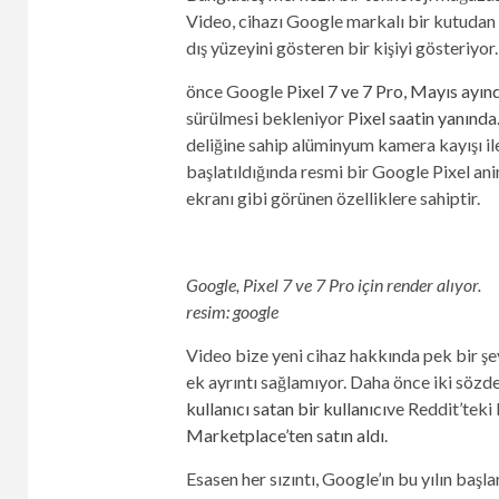
Video, cihazı Google markalı bir kutudan
dış yüzeyini gösteren bir kişiyi gösteriyor.
önce Google
Pixel 7 ve 7 Pro, Mayıs ayın
sürülmesi bekleniyor
Pixel saatin yanında
deliğine sahip alüminyum kamera kayışı il
başlatıldığında resmi bir Google Pixel a
ekranı gibi görünen özelliklere sahiptir.
Google, Pixel 7 ve 7 Pro için render alıyor.
resim: google
Video bize yeni cihaz hakkında pek bir ş
ek ayrıntı sağlamıyor. Daha önce iki sözd
kullanıcı satan bir kullanıcı
ve Reddit’teki 
Marketplace’ten satın aldı
.
Esasen her sızıntı, Google’ın bu yılın başl