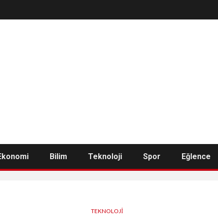
Ekonomi
Bilim
Teknoloji
Spor
Eğlence
TEKNOLOJI