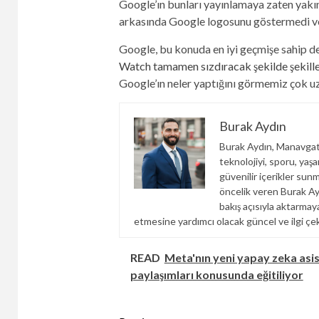
Google’ın bunları yayınlamaya zaten yakın 
arkasında Google logosunu göstermedi ve 
Google, bu konuda en iyi geçmişe sahip d
Watch tamamen sızdıracak şekilde şekille
Google’ın neler yaptığını görmemiz çok 
Burak Aydın
Burak Aydın, Manavgats
teknolojiyi, sporu, yaş
güvenilir içerikler sunm
öncelik veren Burak Ayd
bakış açısıyla aktarma
etmesine yardımcı olacak güncel ve ilgi çek
READ
Meta'nın yeni yapay zeka asi
paylaşımları konusunda eğitiliyor