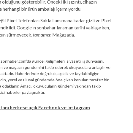
olduğunu gösterebilir. Önceki iki sızıntı, cihazın
herhangi bir ürün ambalajı içermiyordu.
eğil
Pixel Telefonları Sakla
Lansmana kadar gizli ve
Pixel
ndirildi
. Google’ın sonbahar lansman tarihi yaklaşırken,
uzun sürmeyecek.
tamamen
Mağazada.
onhaber.com’da güncel gelişmeleri, siyaseti, iş dünyasını,
am ve magazin gündemini takip ederek okuyuculara anlaşılır ve
aktadır. Haberlerinde doğruluk, açıklık ve faydalı bilgiye
ın, yerel ve ulusal gündemde öne çıkan konuları tarafsız bir
ya odaklanır. Amacı, okuyucuların gündemi yakından takip
ici haberler paylaşmaktır.
stanı herkese açık Facebook ve Instagram