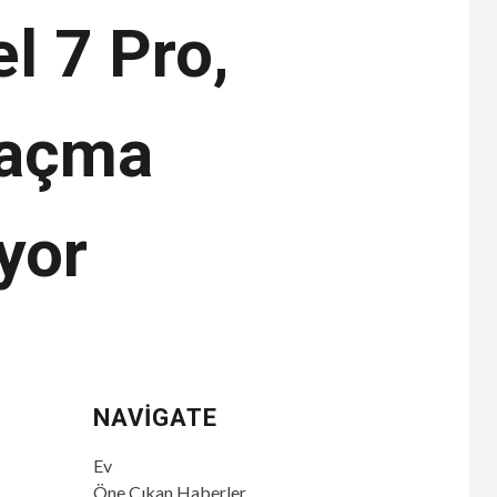
l 7 Pro,
 açma
yor
NAVIGATE
Ev
Öne Çıkan Haberler