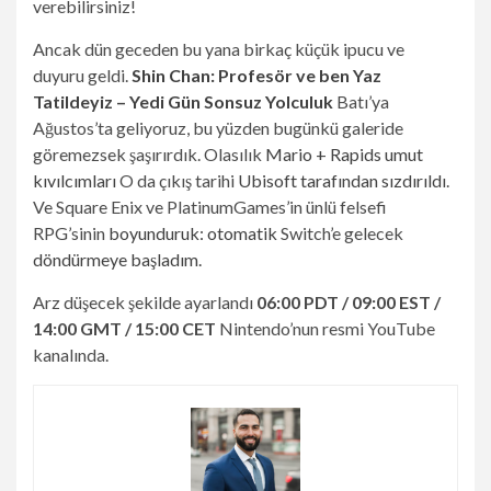
verebilirsiniz!
Ancak dün geceden bu yana birkaç küçük ipucu ve
duyuru geldi.
Shin Chan: Profesör ve ben Yaz
Tatildeyiz – Yedi Gün Sonsuz Yolculuk
Batı’ya
Ağustos’ta geliyoruz, bu yüzden bugünkü galeride
göremezsek şaşırırdık. Olasılık
Mario + Rapids umut
kıvılcımları
O da çıkış tarihi
Ubisoft tarafından sızdırıldı
.
Ve Square Enix ve PlatinumGames’in ünlü felsefi
RPG’sinin
boyunduruk: otomatik
Switch’e gelecek
döndürmeye başladım.
Arz düşecek şekilde ayarlandı
06:00 PDT / 09:00 EST /
14:00 GMT / 15:00 CET
Nintendo’nun resmi YouTube
kanalında.