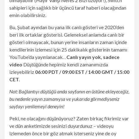
olmayabilir (Hayır
Vahşi Nefes 2
Bizi üzüyor!), Switch
sahipleri için sağlıklı bir üçüncü taraf haberi olacağından
emin olabilirsiniz.
Bu, Şubat ayından bu yana ilk canlı gösteri ve 2020’den
beri ilk ortaklar gösterisi. Geleneksel anlamda canlı bir
gösteri olmayacak, bunun yerine insanların zaman içinde
kendilerinin izlemesi için 25 dakikalık gösterinin tamamı
YouTube’da yayınlanacak. .
Canlı yayın yok, sadece
video
Düştüğünde hepimiz kendi zamanımızda
izleyebiliriz
06:00 PDT / 09:00 EST / 14:00 GMT / 15:00
CET
.
Not: Bağlantıyı düştüğü anda sayfanın en üstüne ekleyeceğiz,
bu nedenle yayın zamanıysa ve yukarıda görmediyseniz
sayfayı yenilemeyi deneyin!
Peki, ne olacağını düşünüyoruz? Zaten birkaç fikrimiz var
ve dün anketimizde sesinizi duyurdunuz – videoyu
izlemeden önce bir göz atmak isterseniz yine de oy