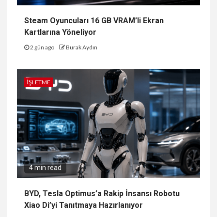
Steam Oyuncuları 16 GB VRAM’li Ekran
Kartlarına Yöneliyor
2 gün ago
Burak Aydın
İŞLETME
4 min read
BYD, Tesla Optimus’a Rakip İnsansı Robotu
Xiao Di’yi Tanıtmaya Hazırlanıyor