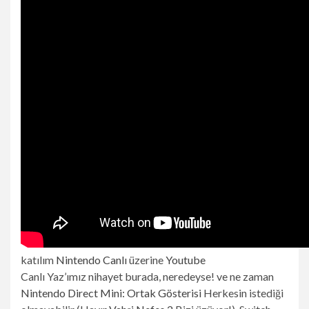
katılım
Nintendo Canlı
üzerine
Youtube
Canlı Yaz’ımız nihayet burada, neredeyse! ve ne zaman
Nintendo Direct Mini: Ortak Gösterisi
Herkesin istediği