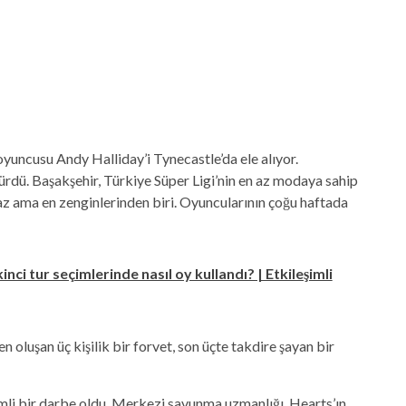
oyuncusu Andy Halliday’i Tynecastle’da ele alıyor.
ürdü. Başakşehir, Türkiye Süper Ligi’nin en az modaya sahip
 az ama en zenginlerinden biri. Oyuncularının çoğu haftada
nci tur seçimlerinde nasıl oy kullandı? | Etkileşimli
 oluşan üç kişilik bir forvet, son üçte takdire şayan bir
mli bir darbe oldu. Merkezi savunma uzmanlığı, Hearts’ın