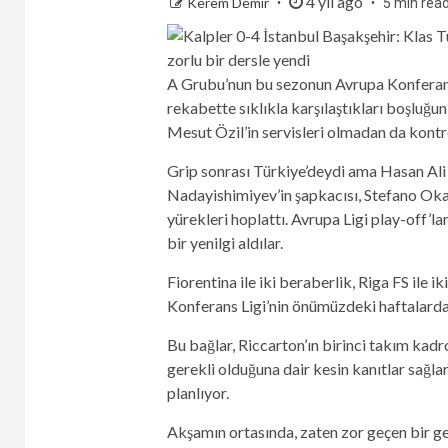
4 yıl ago
Kerem Demir
5 min rea
A Grubu’nun bu sezonun Avrupa Konferans L
rekabette sıklıkla karşılaştıkları boşluğun 
Mesut Özil’in servisleri olmadan da kontr
Grip sonrası Türkiye’deydi ama Hasan Ali 
Nadayishimiyev’in şapkacısı, Stefano Ok
yürekleri hoplattı. Avrupa Ligi play-off’l
bir yenilgi aldılar.
Fiorentina ile iki beraberlik, Riga FS ile i
Konferans Ligi’nin önümüzdeki haftalarda
Bu bağlar, Riccarton’ın birinci takım kadr
gerekli olduğuna dair kesin kanıtlar sağl
planlıyor.
Akşamın ortasında, zaten zor geçen bir ge