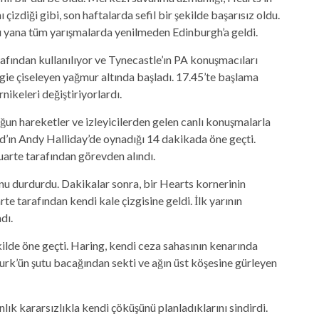
 çizdiği gibi, son haftalarda sefil bir şekilde başarısız oldu.
u yana tüm yarışmalarda yenilmeden Edinburgh’a geldi.
rafından kullanılıyor ve Tynecastle’ın PA konuşmacıları
rgie çiseleyen yağmur altında başladı. 17.45’te başlama
rnikeleri değiştiriyorlardı.
ğun hareketler ve izleyicilerden gelen canlı konuşmalarla
d’ın Andy Halliday’de oynadığı 14 dakikada öne geçti.
arte tarafından görevden alındı.
nu durdurdu. Dakikalar sonra, bir Hearts kornerinin
e tarafından kendi kale çizgisine geldi. İlk yarının
dı.
lde öne geçti. Haring, kendi ceza sahasının kenarında
rk’ün şutu bacağından sekti ve ağın üst köşesine gürleyen
ık kararsızlıkla kendi çöküşünü planladıklarını sindirdi.