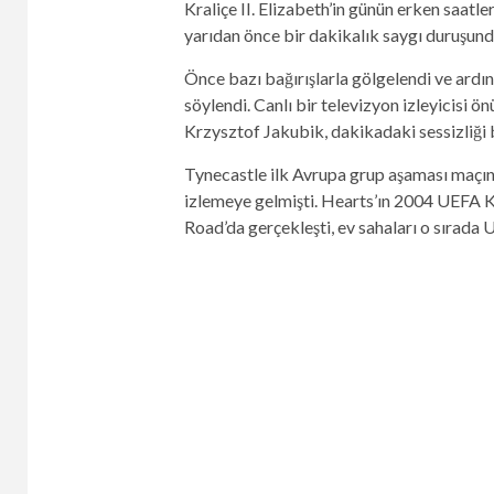
Kraliçe II. Elizabeth’in günün erken saatle
yarıdan önce bir dakikalık saygı duruşun
Önce bazı bağırışlarla gölgelendi ve ardın
söylendi. Canlı bir televizyon izleyicisi
Krzysztof Jakubik, dakikadaki sessizliği b
Tynecastle ilk Avrupa grup aşaması maçına
izlemeye gelmişti. Hearts’ın 2004 UEFA 
Road’da gerçekleşti, ev sahaları o sırada 