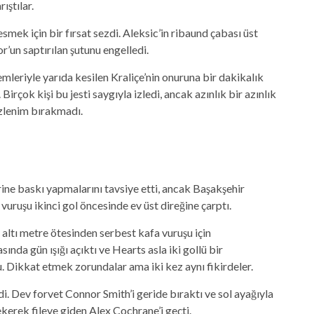
ştılar.
smek için bir fırsat sezdi. Aleksic’in ribaund çabası üst
un saptırılan şutunu engelledi.
lemleriyle yarıda kesilen Kraliçe’nin onuruna bir dakikalık
irçok kişi bu jesti saygıyla izledi, ancak azınlık bir azınlık
zlenim bırakmadı.
ne baskı yapmalarını tavsiye etti, ancak Başakşehir
vuruşu ikinci gol öncesinde ev üst direğine çarptı.
 altı metre ötesinden serbest kafa vuruşu için
sında gün ışığı açıktı ve Hearts asla iki gollü bir
 Dikkat etmek zorundalar ama iki kez aynı fikirdeler.
di. Dev forvet Connor Smith’i geride bıraktı ve sol ayağıyla
kerek fileye giden Alex Cochrane’i geçti.