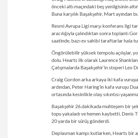
önceki altı maçındaki beş yenilgisinin altını
Buna karşılık Başakşehir, Mart ayından b
Resmi Avrupa Ligi marşı konferans ligi ta
aracılığıyla çalındıktan sonra toplantı Go
saatinde, bazı ev sahibi taraftarlar hala tu
Öngörülebilir yüksek tempolu açılışlar, yo
dolu. Hearts ilk olarak Laurence Shanklan
Çatışmalarda Başakşehir’in stoperi Leo Du
Craig Gordon arka arkaya iki kafa vuruşu
ardından, Peter Haring’in kafa vuruşu Duart
ortasında kesinlikle olay sıkıntısı yaşanma
Başakşehir 26.dakikada muhteşem bir şeki
topu yakaladı ve hemen kaybetti. Denis Tu
20 yarda bir sürüş gönderdi.
Deplasman kampı kutlarken, Hearts bir anl