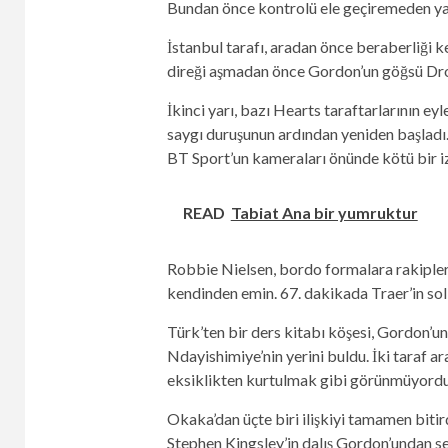
Bundan önce kontrolü ele geçiremeden yarı
İstanbul tarafı, aradan önce beraberliği ke
direği aşmadan önce Gordon’un göğsü Dror’
İkinci yarı, bazı Hearts taraftarlarının ey
saygı duruşunun ardından yeniden başladı. B
BT Sport’un kameraları önünde kötü bir i
READ
Tabiat Ana bir yumruktur
Robbie Nielsen, bordo formalara rakipleri
kendinden emin. 67. dakikada Traer’in sol 
Türk’ten bir ders kitabı köşesi, Gordon’un
Ndayishimiye’nin yerini buldu. İki taraf ara
eksiklikten kurtulmak gibi görünmüyordu.
Okaka’dan üçte biri ilişkiyi tamamen bitir
Stephen Kingsley’in dalış Gordon’undan se