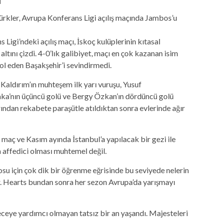
d
igi’ndeki açılış maçı, İskoç kulüplerinin kıtasal
altını çizdi. 4-0’lık galibiyet, maçı en çok kazanan isim
ol eden Başakşehir’i sevindirmedi.
Kaldırım’ın muhteşem ilk yarı vuruşu, Yusuf
aka’nın üçüncü golü ve Bergy Özkan’ın dördüncü golü
arından rekabete paraşütle atıldıktan sonra evlerinde ağır
ki maç ve Kasım ayında İstanbul’a yapılacak bir gezi ile
 affedici olması muhtemel değil.
osu için çok dik bir öğrenme eğrisinde bu seviyede nelerin
ar. Hearts bundan sonra her sezon Avrupa’da yarışmayı
ceye yardımcı olmayan tatsız bir an yaşandı. Majesteleri