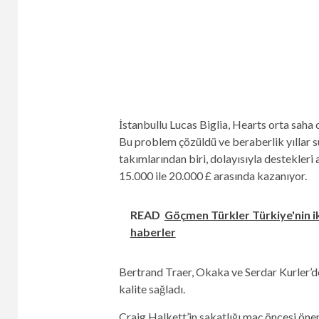
İstanbullu Lucas Biglia, Hearts orta saha 
Bu problem çözüldü ve beraberlik yıllar s
takımlarından biri, dolayısıyla destekleri
15.000 ile 20.000 £ arasında kazanıyor.
READ
Göçmen Türkler Türkiye'nin iki
haberler
Bertrand Traer, Okaka ve Serdar Kurler’den
kalite sağladı.
Craig Halkett’in sakatlığı maç öncesi öne