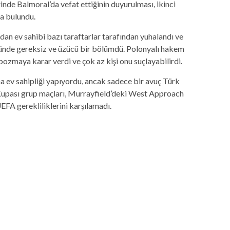
rinde Balmoral’da vefat ettiğinin duyurulması, ikinci
da bulundu.
dan ev sahibi bazı taraftarlar tarafından yuhalandı ve
 önünde gereksiz ve üzücü bir bölümdü. Polonyalı hakem
ozmaya karar verdi ve çok az kişi onu suçlayabilirdi.
 ev sahipliği yapıyordu, ancak sadece bir avuç Türk
Kupası grup maçları, Murrayfield’deki West Approach
UEFA gerekliliklerini karşılamadı.