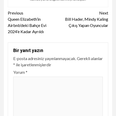
Continue
Previous
Next
Queen Elizabeth’in
Bill Hader, Mindy Kaling
Reading
Airbnb’deki Bahçe Evi
Çıkış Yapan Oyuncular
2024’e Kadar Ayrıldı
Bir yanıt yazın
E-posta adresiniz yayınlanmayacak.
Gerekli alanlar
*
ile işaretlenmişlerdir
Yorum
*