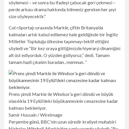
söylemesi – ve sonra bu ifadeyi çabucak geri çekmesi –
perde arkası drama hakkında bilmeniz gereken her şeyi
size söyleyecektir.”
Cut röportajı sırasında Markle, çiftin Britanya’da
kalmaları artık kabul edilemez hale geldiğinde bir İngiliz
Milletler Topluluğu ülkesine taşınmayı teklif ettiğini
söyledi ve “Bir kez oraya gittiğimizde hiyerarşi dinamiğini
alt üst ediyorduk. O yüzden gidiyoruz,” dedi. Tamam
tamam hadi çıkalım buradan.. memnun. ”
Prens şimdi Markle ile Windsor’a geri döndü ve büyük
olasılıkla 19 Eylül’deki büyükannesinin cenazesine kadar
kalması bekleniyor.
Samir Hussain / WireImage
Perşembe günü, BBC’nin uzun süredir kraliyet muhabiri
Nicholas Witchell, Markle’dan canlı yayında söyledi
: “Bu