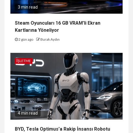
3 min read
Steam Oyuncuları 16 GB VRAM’li Ekran
Kartlarına Yöneliyor
2 gün ago
Burak Aydın
İŞLETME
4 min read
BYD, Tesla Optimus’a Rakip İnsansı Robotu