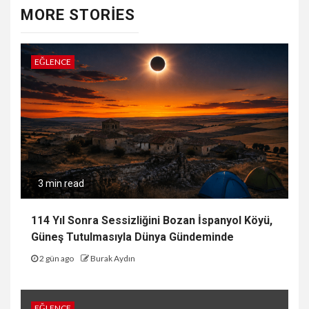
MORE STORIES
EĞLENCE
3 min read
114 Yıl Sonra Sessizliğini Bozan İspanyol Köyü,
Güneş Tutulmasıyla Dünya Gündeminde
2 gün ago
Burak Aydın
EĞLENCE