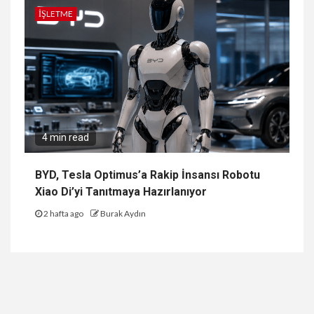
İŞLETME
4 min read
BYD, Tesla Optimus’a Rakip İnsansı Robotu
Xiao Di’yi Tanıtmaya Hazırlanıyor
2 hafta ago
Burak Aydın