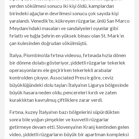
yerden sökülmesi sonucu iki kişi öldü, kamplardan
birindeki ağaçların devrilmesi sonucu çok sayıda kişi
yaralandı. Venedik’te, kükreyen rüzgarlar, ünlü San Marco
Meydanı’ndaki masaları ve sandalyeleri oyunlar gibi
fırlattı ve
tuğla
Şehrin en yüksek binası olan St. Mark’ın
çan kulesinden doğrudan sökülmüştü.
İtalya, Piombino’da fırtına videosu, fırtınada hızla dönen
bir dönme dolabı gösteriyor, şiddetli rüzgarlar tekerlek
operasyonlarını ele geçirirken tekerlekli arabalar
kontrolden çıkıyor. Associated Press’e göre, ceviz
büyüklüğündeki dolu taşları İtalya’nın Ligurya bölgesinde
büyük hasara neden oldu, pencereleri kırdı ve zaten
kuraklıktan kavrulmuş çiftliklere zarar verdi.
Fırtına, kuzey İtalya’nın bazı bölgelerini süpürdükten
sonra bile yoğun şimşekler ve kuvvetli rüzgarlar
getirmeye devam etti. Slovenya’nın Kranj kentinden gelen
video, şiddetli rüzgarların büyük bir apartman kompleksi