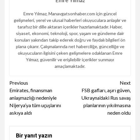
Emre Yılmaz
Emre Yılmaz, Manavgatsonhaber.com için güncel
gelişmeleri, yerel ve ulusal haberleri okuyuculara anlaşılır ve
tarafsız bir dille aktaran içerikler hazırlamaktadır. Haber,
siyaset, ekonomi, teknoloji, spor, yaşam ve gündeme dair
konuları yakından takip ederek doğru ve faydalı bilgileri ön
plana çıkarır. Çalışmalarında net haberciliğe, güncelliğe ve
okuyucuların ilgisini çeken gelişmelere odaklanan Emre
Yılmaz, güvenilir ve erişilebilir içerikler sunmayı
amaçlamaktadır.
Continue
Previous
Next
Emirates, finansman
FSB gafları, aşırı güven,
Reading
anlaşmazlığı nedeniyle
Ukrayna’daki Rus savaş
Nijerya’ya tüm uçuşlarını
planlarının yıkılmasına
askıya aldı
neden oldu
Bir yanıt yazın