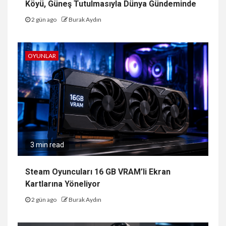
Köyü, Güneş Tutulmasıyla Dünya Gündeminde
2 gün ago
Burak Aydın
OYUNLAR
3 min read
Steam Oyuncuları 16 GB VRAM’li Ekran
Kartlarına Yöneliyor
2 gün ago
Burak Aydın