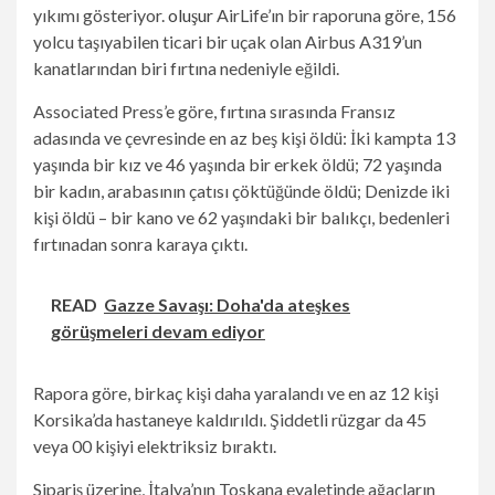
yıkımı gösteriyor.
oluşur
AirLife’ın bir raporuna göre, 156
yolcu taşıyabilen ticari bir uçak olan Airbus A319’un
kanatlarından biri fırtına nedeniyle eğildi.
Associated Press’e göre, fırtına sırasında Fransız
adasında ve çevresinde en az beş kişi öldü: İki kampta 13
yaşında bir kız ve 46 yaşında bir erkek öldü; 72 yaşında
bir kadın, arabasının çatısı çöktüğünde öldü; Denizde iki
kişi öldü – bir kano ve 62 yaşındaki bir balıkçı, bedenleri
fırtınadan sonra karaya çıktı.
READ
Gazze Savaşı: Doha'da ateşkes
görüşmeleri devam ediyor
Rapora göre, birkaç kişi daha yaralandı ve en az 12 kişi
Korsika’da hastaneye kaldırıldı. Şiddetli rüzgar da 45
veya 00 kişiyi elektriksiz bıraktı.
Sipariş üzerine, İtalya’nın Toskana eyaletinde ağaçların