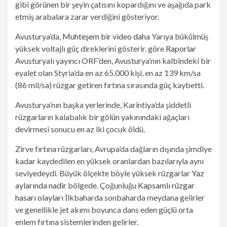
gibi görünen bir şeyin çatısını kopardığını ve aşağıda park
etmiş arabalara zarar verdiğini gösteriyor.
Avusturya’da,
Muhteşem bir video daha
Yarıya bükülmüş
yüksek voltajlı güç direklerini gösterir. göre
Raporlar
Avusturyalı yayıncı ORF’den, Avusturya’nın kalbindeki bir
eyalet olan Styria’da en az 65.000 kişi, en az 139 km/sa
(86 mil/sa) rüzgar getiren fırtına sırasında güç kaybetti.
Avusturya’nın başka yerlerinde, Karintiya’da şiddetli
rüzgarların kalabalık bir gölün yakınındaki ağaçları
devirmesi sonucu en az iki çocuk öldü.
Zirve fırtına rüzgarları, Avrupa’da dağların dışında şimdiye
kadar kaydedilen en yüksek oranlardan bazılarıyla aynı
seviyedeydi. Büyük ölçekte böyle yüksek rüzgarlar
Yaz
aylarında nadir
bölgede. Çoğunluğu
Kapsamlı rüzgar
hasarı olayları
İlkbaharda sonbaharda meydana gelirler
ve genellikle jet akımı boyunca dans eden güçlü orta
enlem fırtına sistemlerinden gelirler.