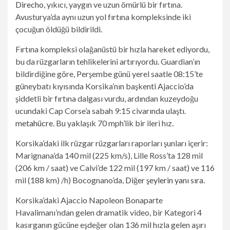
Direcho
, yıkıcı, yaygın ve uzun ömürlü bir fırtına.
Avusturya’da aynı uzun yol fırtına kompleksinde iki
çocuğun öldüğü bildirildi.
Fırtına kompleksi olağanüstü bir hızla hareket ediyordu,
bu da rüzgarların tehlikelerini artırıyordu. Guardian’ın
bildirdiğine göre, Perşembe günü yerel saatle 08:15’te
güneybatı kıyısında Korsika’nın başkenti Ajaccio’da
şiddetli bir fırtına dalgası vurdu, ardından kuzeydoğu
ucundaki Cap Corse’a sabah 9:15 civarında ulaştı.
metahücre
. Bu yaklaşık 70 mph’lik bir ileri hız.
Korsika’daki ilk rüzgar rüzgarları raporları şunları içerir:
Marignana’da 140 mil (225 km/s), Lille Ross’ta 128 mil
(206 km / saat) ve Calvi’de 122 mil (197 km / saat) ve 116
mil (188 km) /h) Bocognano’da,
Diğer şeylerin yanı sıra
.
Korsika’daki Ajaccio Napoleon Bonaparte
Havalimanı’ndan gelen dramatik video, bir Kategori 4
kasırganın gücüne eşdeğer olan 136 mil hızla gelen aşırı