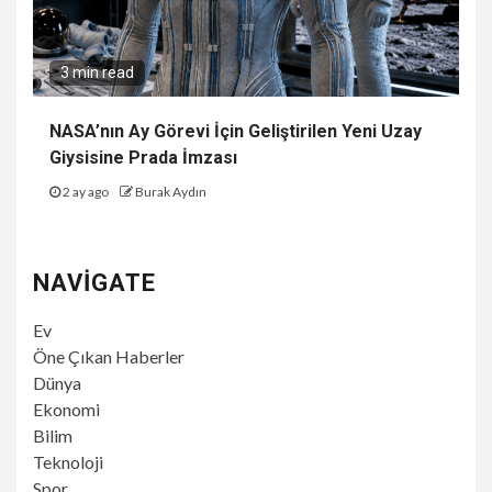
3 min read
NASA’nın Ay Görevi İçin Geliştirilen Yeni Uzay
Giysisine Prada İmzası
2 ay ago
Burak Aydın
NAVIGATE
Ev
Öne Çıkan Haberler
Dünya
Ekonomi
Bilim
Teknoloji
Spor