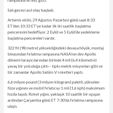
rampasına iki kez gitti.
Salı gecesi asıl olay başladı.
Artemis ekibi, 29 Ağustos Pazartesi günü saat 8:33
ET’den 10:33 ET’ye kadar ilk iki saatlik başlatma
penceresini hedefliyor. 2 Eylül ve 5 Eylül’de yedekleme
başlatma pencereleri vardır.
322 fit (98 metre) yüksekliğindeki devasa höyük, montaj
binasından fırlatma rampasına NASA’nın dev Apollo
dönemi tarayıcılarından birinde 4 mil (6,4 kilometre)
yavaş bir yolculuğa çıktı – tıpkı mekik misyonları gibi ve
bir zamanlar Apollo Satürn V roketleri yaptı.
6,6 milyon pound (3 milyon kilogram) paletli, yükselen
füze yığınını ve mobil fırlatıcıyı 1 mil (1.6 kph) maksimum
hızda taşıdı. Roket yığını, yaklaşık 10 saatlik bir uçuşun
ardından Çarşamba günü ET 7:30’da fırlatma rampasına
ulaştı.