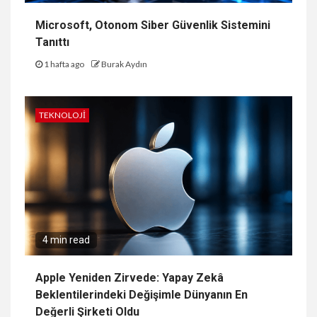
Microsoft, Otonom Siber Güvenlik Sistemini
Tanıttı
1 hafta ago
Burak Aydın
TEKNOLOJI
4 min read
Apple Yeniden Zirvede: Yapay Zekâ
Beklentilerindeki Değişimle Dünyanın En
Değerli Şirketi Oldu