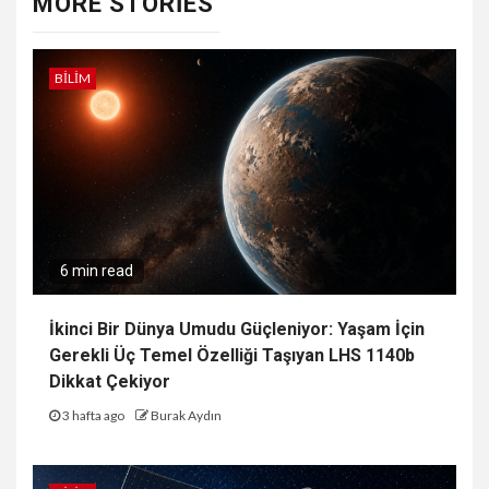
MORE STORIES
BILIM
6 min read
İkinci Bir Dünya Umudu Güçleniyor: Yaşam İçin
Gerekli Üç Temel Özelliği Taşıyan LHS 1140b
Dikkat Çekiyor
3 hafta ago
Burak Aydın