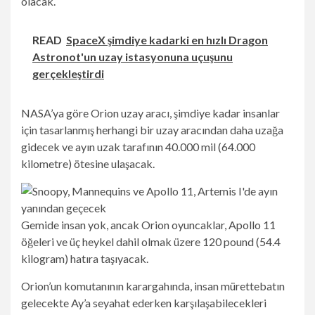
olacak.
READ
SpaceX şimdiye kadarki en hızlı Dragon
Astronot'un uzay istasyonuna uçuşunu
gerçekleştirdi
NASA’ya göre Orion uzay aracı, şimdiye kadar insanlar
için tasarlanmış herhangi bir uzay aracından daha uzağa
gidecek ve ayın uzak tarafının 40.000 mil (64.000
kilometre) ötesine ulaşacak.
Gemide insan yok, ancak Orion oyuncaklar, Apollo 11
öğeleri ve üç heykel dahil olmak üzere 120 pound (54.4
kilogram) hatıra taşıyacak.
Orion’un komutanının karargahında, insan mürettebatın
gelecekte Ay’a seyahat ederken karşılaşabilecekleri