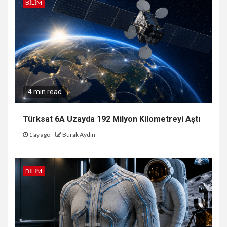
BILIM
4 min read
Türksat 6A Uzayda 192 Milyon Kilometreyi Aştı
1 ay ago
Burak Aydın
BILIM