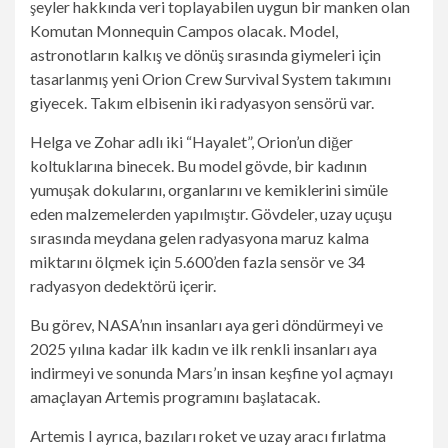
şeyler hakkında veri toplayabilen uygun bir manken olan
Komutan Monnequin Campos olacak. Model,
astronotların kalkış ve dönüş sırasında giymeleri için
tasarlanmış yeni Orion Crew Survival System takımını
giyecek. Takım elbisenin iki radyasyon sensörü var.
Helga ve Zohar adlı iki “Hayalet”, Orion’un diğer
koltuklarına binecek. Bu model gövde, bir kadının
yumuşak dokularını, organlarını ve kemiklerini simüle
eden malzemelerden yapılmıştır. Gövdeler, uzay uçuşu
sırasında meydana gelen radyasyona maruz kalma
miktarını ölçmek için 5.600’den fazla sensör ve 34
radyasyon dedektörü içerir.
Bu görev, NASA’nın insanları aya geri döndürmeyi ve
2025 yılına kadar ilk kadın ve ilk renkli insanları aya
indirmeyi ve sonunda Mars’ın insan keşfine yol açmayı
amaçlayan Artemis programını başlatacak.
Artemis I ayrıca, bazıları roket ve uzay aracı fırlatma