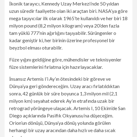
İkonik tarayıcı, Kennedy Uzay Merkezi’nde 50 yıldan
uzun süredir faaliyette olan iki araçtan biri. NASA’ya göre
mega taşıyıcılar ilk olarak 1965’te kullanıldı ve her biri 18
milyon pound (8,2 milyon kilogram) veya 20’den fazla
tam yüklü 777’nin ağırlığını taşıyabilir. Sürüngenler o
kadar geniştir ki, her birinin üzerine profesyonel bir
beyzbol elması oturabilir.
Füze yığını geldiğine göre, mühendisler ve teknisyenler
füze sistemlerini fırlatma için hazırlayacaklar.
İnsansız Artemis I’i Ay’ın ötesindeki bir göreve ve
Dünya’ya geri göndereceğim. Uzay aracı fırlatıldıktan
sonra, 42 günlük bir süre boyunca 1,3 milyon mil (2,1
milyon km) seyahat ederek Ay’ın etrafında uzak bir
retrograd yörüngeye ulaşacak. Artemis I, 10 Ekim’de San
Diego açıklarında Pasifik Okyanusu’na düşeceğim.
Orion’un dönüşü, Dünya’ya dönüş yolunda görülen
herhangi bir uzay aracından daha hızlı ve daha sıcak