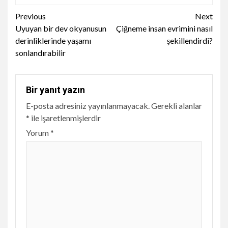
Continue
Previous
Next
Uyuyan bir dev okyanusun
Çiğneme insan evrimini nasıl
Reading
derinliklerinde yaşamı
şekillendirdi?
sonlandırabilir
Bir yanıt yazın
E-posta adresiniz yayınlanmayacak.
Gerekli alanlar
*
ile işaretlenmişlerdir
Yorum
*