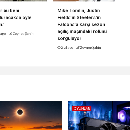
r bu beni
Mike Tomlin, Justin
uracaksa öyle
Fields’ın Steelers’ın
n.”
Falcons’a karşı sezon
açılış maçındaki rolünü
l ago
Zeynep Şahin
sorguluyor
2 yıl ago
Zeynep Şahin
OYUNLAR