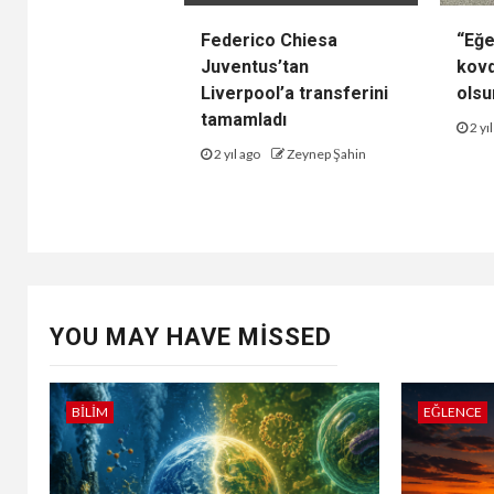
Federico Chiesa
“Eğe
Juventus’tan
kovd
Liverpool’a transferini
olsu
tamamladı
2 yı
2 yıl ago
Zeynep Şahin
YOU MAY HAVE MISSED
BILIM
EĞLENCE