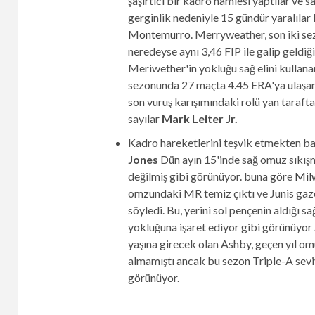
şaşırtıcı bir kadro hamlesi yaptılar ve sağ
gerginlik nedeniyle 15 gündür yaralılar 
Montemurro
. Merryweather, son iki s
neredeyse aynı 3,46 FIP ile galip geldiğ
Meriwether'in yokluğu sağ elini kullan
sezonunda 27 maçta 4.45 ERA'ya ulaşan 
son vuruş karışımındaki rolü yan taraft
sayılar
Mark Leiter Jr.
Kadro hareketlerini teşvik etmekten 
Jones
Dün ayın 15'inde sağ omuz sıkışm
değilmiş gibi görünüyor. buna göre
Milw
omzundaki MR temiz çıktı ve Junis gaz
söyledi. Bu, yerini sol pençenin aldığı
yokluğuna işaret ediyor gibi görünüyor
yaşına girecek olan Ashby, geçen yıl om
almamıştı ancak bu sezon Triple-A seviy
görünüyor.