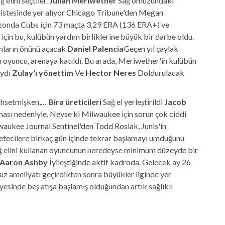
 elini seçtiler.
Julian Meriwether
Sağ omuzundaki
listesinde yer alıyor
Chicago Tribune'den Megan
ezonda Cubs için 73 maçta 3,29 ERA (136 ERA+) ve
i için bu, kulübün yardım birliklerine büyük bir darbe oldu.
anların önünü açacak
Daniel Palencia
Geçen yıl çaylak
oyuncu, arenaya katıldı. Bu arada, Meriwether'in kulübün
aydı
Zulay'ı yönettim
Ve
Hector Neres
Doldurulacak
bahsetmişken,…
Bira üreticileri
Sağ el yerleştirildi
Jacob
ası nedeniyle. Neyse ki Milwaukee için sorun çok ciddi
aukee Journal Sentinel'den Todd Rosiak
, Junis'in
etecilere birkaç gün içinde tekrar başlamayı umduğunu
 sağ elini kullanan oyuncunun neredeyse minimum düzeyde bir
Aaron Ashby
İyileştiğinde aktif kadroda. Gelecek ay 26
uz ameliyatı geçirdikten sonra büyükler liginde yer
esinde beş atışa başlamış olduğundan artık sağlıklı