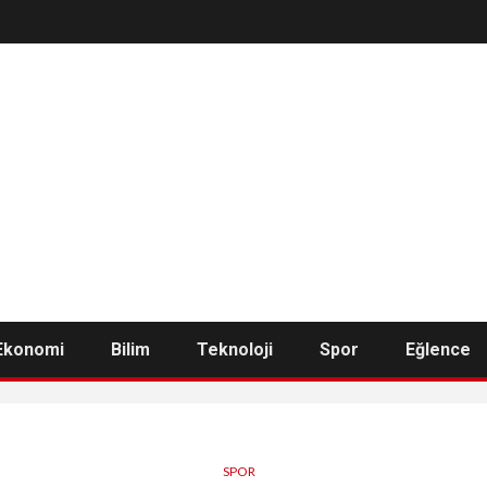
Ekonomi
Bilim
Teknoloji
Spor
Eğlence
SPOR