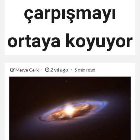
çarpışmayı
ortaya koyuyor
2 yıl ago
Merve Çelik
5 min read