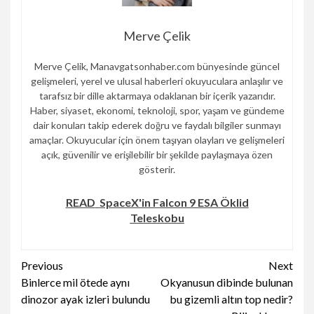
Merve Çelik
Merve Çelik, Manavgatsonhaber.com bünyesinde güncel
gelişmeleri, yerel ve ulusal haberleri okuyuculara anlaşılır ve
tarafsız bir dille aktarmaya odaklanan bir içerik yazarıdır.
Haber, siyaset, ekonomi, teknoloji, spor, yaşam ve gündeme
dair konuları takip ederek doğru ve faydalı bilgiler sunmayı
amaçlar. Okuyucular için önem taşıyan olayları ve gelişmeleri
açık, güvenilir ve erişilebilir bir şekilde paylaşmaya özen
gösterir.
READ
SpaceX'in Falcon 9 ESA Öklid
Teleskobu
Continue
Previous
Next
Binlerce mil ötede aynı
Okyanusun dibinde bulunan
Reading
dinozor ayak izleri bulundu
bu gizemli altın top nedir?