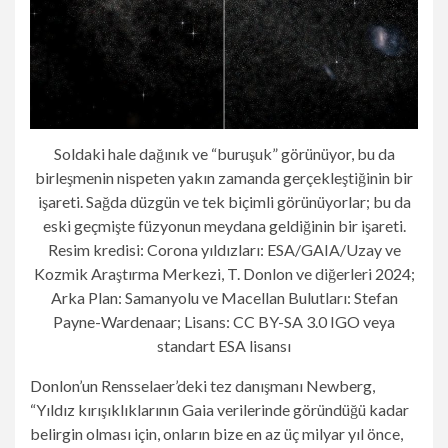
Soldaki hale dağınık ve “buruşuk” görünüyor, bu da
birleşmenin nispeten yakın zamanda gerçekleştiğinin bir
işareti. Sağda düzgün ve tek biçimli görünüyorlar; bu da
eski geçmişte füzyonun meydana geldiğinin bir işareti.
Resim kredisi: Corona yıldızları: ESA/GAIA/Uzay ve
Kozmik Araştırma Merkezi, T. Donlon ve diğerleri 2024;
Arka Plan: Samanyolu ve Macellan Bulutları: Stefan
Payne-Wardenaar; Lisans: CC BY-SA 3.0 IGO veya
standart ESA lisansı
Donlon’un Rensselaer’deki tez danışmanı Newberg,
“Yıldız kırışıklıklarının Gaia verilerinde göründüğü kadar
belirgin olması için, onların bize en az üç milyar yıl önce,