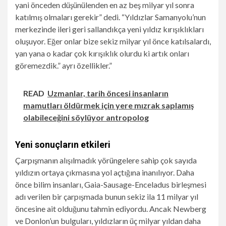
yani önceden düşünülenden en az beş milyar yıl sonra
katılmış olmaları gerekir” dedi. “Yıldızlar Samanyolu’nun
merkezinde ileri geri sallandıkça yeni yıldız kırışıklıkları
oluşuyor. Eğer onlar bize sekiz milyar yıl önce katılsalardı,
yan yana o kadar çok kırışıklık olurdu ki artık onları
göremezdik.” ayrı özellikler.”
READ
Uzmanlar, tarih öncesi insanların
mamutları öldürmek için yere mızrak saplamış
olabileceğini söylüyor antropolog
Yeni sonuçların etkileri
Çarpışmanın alışılmadık yörüngelere sahip çok sayıda
yıldızın ortaya çıkmasına yol açtığına inanılıyor. Daha
önce bilim insanları, Gaia-Sausage-Enceladus birleşmesi
adı verilen bir çarpışmada bunun sekiz ila 11 milyar yıl
öncesine ait olduğunu tahmin ediyordu. Ancak Newberg
ve Donlon’un bulguları, yıldızların üç milyar yıldan daha