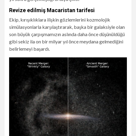
Revize edilmiş Macaristan tarifesi
Ekip, kırışıklıklara ilişkin gözlemlerini kozmolojik
simülasyonlarla karşılaştırarak, başka bir galaksiyle olan
son büyük çarpışmamızın aslında daha önce düşünüldüğü
gibi sekiz ila on bir milyar yıl önce meydana gelmediğini
belirlemeyi başardı.