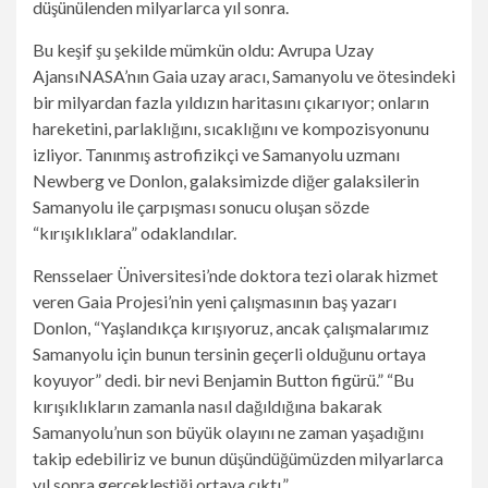
düşünülenden milyarlarca yıl sonra.
Bu keşif şu şekilde mümkün oldu:
Avrupa Uzay
Ajansı
NASA’nın Gaia uzay aracı, Samanyolu ve ötesindeki
bir milyardan fazla yıldızın haritasını çıkarıyor; onların
hareketini, parlaklığını, sıcaklığını ve kompozisyonunu
izliyor. Tanınmış astrofizikçi ve Samanyolu uzmanı
Newberg ve Donlon, galaksimizde diğer galaksilerin
Samanyolu ile çarpışması sonucu oluşan sözde
“kırışıklıklara” odaklandılar.
Rensselaer Üniversitesi’nde doktora tezi olarak hizmet
veren Gaia Projesi’nin yeni çalışmasının baş yazarı
Donlon, “Yaşlandıkça kırışıyoruz, ancak çalışmalarımız
Samanyolu için bunun tersinin geçerli olduğunu ortaya
koyuyor” dedi. bir nevi Benjamin Button figürü.” “Bu
kırışıklıkların zamanla nasıl dağıldığına bakarak
Samanyolu’nun son büyük olayını ne zaman yaşadığını
takip edebiliriz ve bunun düşündüğümüzden milyarlarca
yıl sonra gerçekleştiği ortaya çıktı.”