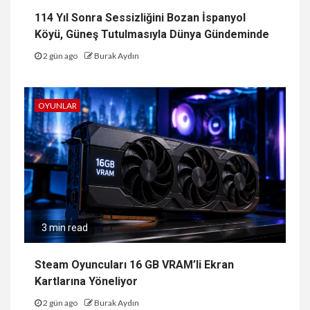
114 Yıl Sonra Sessizliğini Bozan İspanyol
Köyü, Güneş Tutulmasıyla Dünya Gündeminde
2 gün ago
Burak Aydın
OYUNLAR
3 min read
Steam Oyuncuları 16 GB VRAM’li Ekran
Kartlarına Yöneliyor
2 gün ago
Burak Aydın