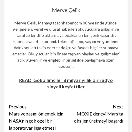
Merve Çelik
Merve Çelik, Manavgatsonhaber.com bünyesinde güncel
gelişmeleri, yerel ve ulusal haberleri okuyuculara anlaşılır ve
tarafsız bir dille aktarmaya odaklanan bir içerik yazarıdır.
Haber, siyaset, ekonomi, teknoloji, spor, yaşam ve gündeme
dair konuları takip ederek doğru ve faydalı bilgiler sunmayı
amaçlar. Okuyucular için önem taşıyan olayları ve gelişmeleri
açık, güvenilir ve erişilebilir bir şekilde paylaşmaya özen
gösterir.
READ
Gökbilimciler 8 milyar yıllık bir radyo
sinyali keşfettiler
Continue
Previous
Next
Mars vebasını önlemek için
MOXIE deneyi Mars’ta
Reading
NASA’nın çok özel bir
oksijen üretmeyi başardı
laboratuvar inşa etmesi