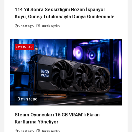
114 Yıl Sonra Sessizliğini Bozan İspanyol
Köyü, Güneş Tutulmasıyla Dünya Gündeminde
9 saat ago
Burak Aydın
OYUNLAR
3 min read
Steam Oyuncuları 16 GB VRAM’li Ekran
Kartlarına Yöneliyor
9 saat ago
Burak Aydın