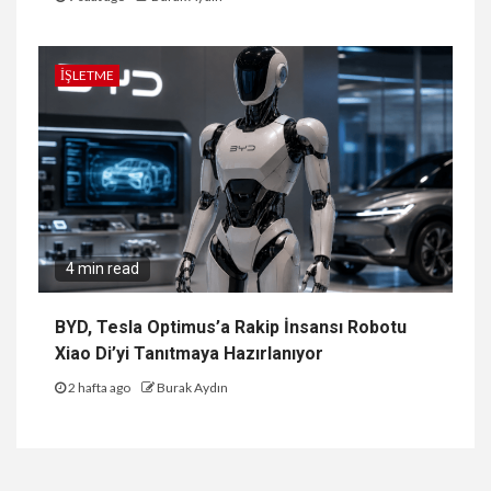
İŞLETME
4 min read
BYD, Tesla Optimus’a Rakip İnsansı Robotu
Xiao Di’yi Tanıtmaya Hazırlanıyor
2 hafta ago
Burak Aydın