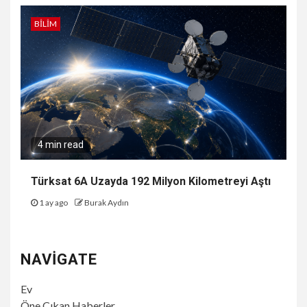
BILIM
4 min read
Türksat 6A Uzayda 192 Milyon Kilometreyi Aştı
1 ay ago
Burak Aydın
NAVIGATE
Ev
Öne Çıkan Haberler