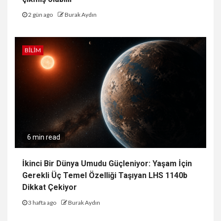
2 gün ago
Burak Aydın
BILIM
6 min read
İkinci Bir Dünya Umudu Güçleniyor: Yaşam İçin
Gerekli Üç Temel Özelliği Taşıyan LHS 1140b
Dikkat Çekiyor
3 hafta ago
Burak Aydın