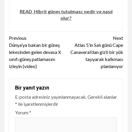
READ
Hibrit güneş tutulması: nedir ve nasıl
olur?
Continue
Previous
Next
Dünya’ya bakan bir güneş
Atlas 5’in Salı günü Cape
Reading
lekesinden gelen devasa X
Canaveral’dan gizli bir yük
sınıfı güneş patlamasını
taşıyarak kalkması
izleyin (video)
planlanıyor
Bir yanıt yazın
E-posta adresiniz yayınlanmayacak.
Gerekli alanlar
*
ile işaretlenmişlerdir
Yorum
*