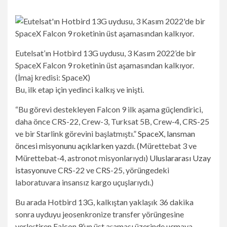
Eutelsat’ın Hotbird 13G uydusu, 3 Kasım 2022’de bir
SpaceX Falcon 9 roketinin üst aşamasından kalkıyor.
(İmaj kredisi: SpaceX)
Bu, ilk etap için yedinci kalkış ve inişti.
“Bu görevi destekleyen Falcon 9 ilk aşama güçlendirici,
daha önce CRS-22, Crew-3, Turksat 5B, Crew-4, CRS-25
ve bir Starlink görevini başlatmıştı.”
SpaceX, lansman
(Yeni
öncesi misyonunu açıklarken yazdı
. (Mürettebat 3 ve
bir
Mürettebat-4, astronot misyonlarıydı)
Uluslararası Uzay
sekmede
istasyonu
ve CRS-22 ve CRS-25, yörüngedeki
açılır)
laboratuvara insansız kargo uçuşlarıydı.)
Bu arada Hotbird 13G, kalkıştan yaklaşık 36 dakika
sonra uyduyu jeosenkronize transfer yörüngesine
yerleştiren Falcon 9’un üst aşaması üzerinde uçmaya