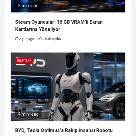
3 min read
Steam Oyuncuları 16 GB VRAM’li Ekran
Kartlarına Yöneliyor
2 gün ago
Burak Aydın
İŞLETME
4 min read
BYD, Tesla Optimus’a Rakip İnsansı Robotu