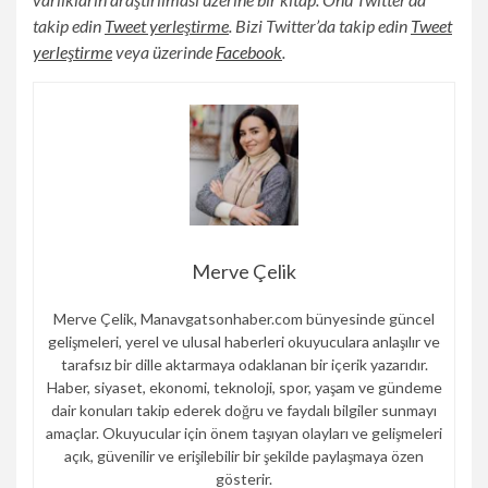
açılır)
(Yeni
takip edin
Tweet yerleştirme
. Bizi Twitter’da takip edin
Tweet
(Yeni
bir
(Yeni
yerleştirme
veya üzerinde
Facebook
.
bir
sekmede
bir
sekmede
açılır)
sekmede
açılır)
açılır)
Merve Çelik
Merve Çelik, Manavgatsonhaber.com bünyesinde güncel
gelişmeleri, yerel ve ulusal haberleri okuyuculara anlaşılır ve
tarafsız bir dille aktarmaya odaklanan bir içerik yazarıdır.
Haber, siyaset, ekonomi, teknoloji, spor, yaşam ve gündeme
dair konuları takip ederek doğru ve faydalı bilgiler sunmayı
amaçlar. Okuyucular için önem taşıyan olayları ve gelişmeleri
açık, güvenilir ve erişilebilir bir şekilde paylaşmaya özen
gösterir.