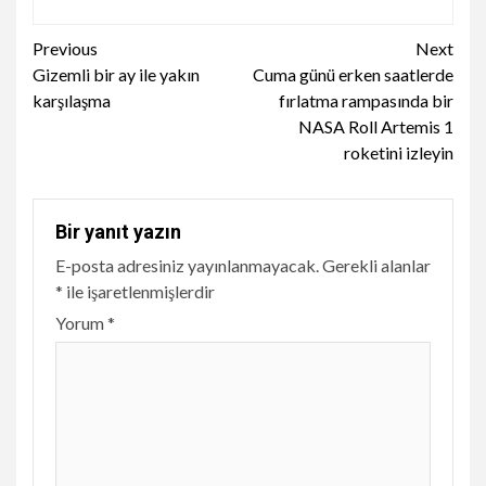
Continue
Previous
Next
Gizemli bir ay ile yakın
Cuma günü erken saatlerde
Reading
karşılaşma
fırlatma rampasında bir
NASA Roll Artemis 1
roketini izleyin
Bir yanıt yazın
E-posta adresiniz yayınlanmayacak.
Gerekli alanlar
*
ile işaretlenmişlerdir
Yorum
*