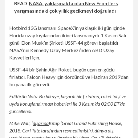
sekmede
READ
NASA, yaklaşmakta olan New Frontiers
açılır)
yarışmasındaki çok yıllık gecikmeyi doğruladı
Hotbird 13G lansmanı, SpaceX’in yaklaşık iki gün içinde
Florida uzay kıyılarından ikinci lansmanıydı. 1 Kasım Salı
günü, Elon Musk’ın Şirketi
USSF-44 görevi başlatıldı
NASA’nın Kennedy Uzay Merkezi’nden ABD Uzay
Kuvvetleri için.
USSF-44 bir
Şahin Ağır
Roket, bugün uçan en güçlü
fırlatıcı. Falcon Heavy için dördüncü ve Haziran 2019’dan
bu yana ilk görevdi.
Editörün Notu: Bu hikaye, başarılı bir fırlatma, roket inişi ve
uydu konuşlandırması haberleri ile 3 Kasım’da 02:00 ET’de
güncellendi.
(Yeni
Mike Wall, “
dışarıda
Kitap (Great Grand Publishing House,
bir
2018; Carl Tate tarafından resmedilmiştir), dünya dışı
sekmede
varlıkların araştırılması üzerine bir kitap. Onu Twitter’da