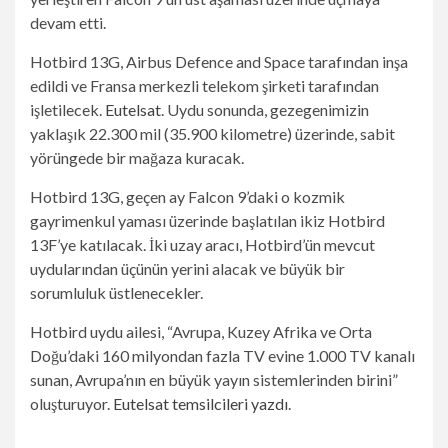
devam etti.
Hotbird 13G, Airbus Defence and Space tarafından inşa
edildi ve Fransa merkezli telekom şirketi tarafından
işletilecek.
Eutelsat
. Uydu sonunda, gezegenimizin
yaklaşık 22.300 mil (35.900 kilometre) üzerinde, sabit
yörüngede bir mağaza kuracak.
Hotbird 13G, geçen ay Falcon 9’daki o kozmik
gayrimenkul yaması üzerinde başlatılan ikiz Hotbird
13F’ye katılacak. İki uzay aracı, Hotbird’ün mevcut
uydularından üçünün yerini alacak ve büyük bir
sorumluluk üstlenecekler.
Hotbird uydu ailesi, “Avrupa, Kuzey Afrika ve Orta
Doğu’daki 160 milyondan fazla TV evine 1.000 TV kanalı
sunan, Avrupa’nın en büyük yayın sistemlerinden birini”
(Yeni
oluşturuyor.
Eutelsat temsilcileri yazdı
.
bir