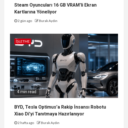
Steam Oyuncuları 16 GB VRAM’li Ekran
Kartlarına Yöneliyor
2 gün ago
Burak Aydın
İŞLETME
4 min read
BYD, Tesla Optimus’a Rakip İnsansı Robotu
Xiao Di’yi Tanıtmaya Hazırlanıyor
2 hafta ago
Burak Aydın