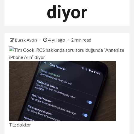
diyor
4 yıl ago
Burak Aydın
2 min read
TL; doktor