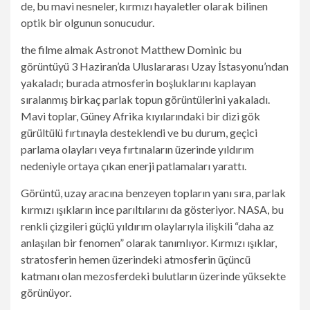
de, bu mavi nesneler, kırmızı hayaletler olarak bilinen
optik bir olgunun sonucudur.
the
filme almak
Astronot Matthew Dominic bu
görüntüyü 3 Haziran’da Uluslararası Uzay İstasyonu’ndan
yakaladı; burada atmosferin boşluklarını kaplayan
sıralanmış birkaç parlak topun görüntülerini yakaladı.
Mavi toplar, Güney Afrika kıyılarındaki bir dizi gök
gürültülü fırtınayla desteklendi ve bu durum, geçici
parlama olayları veya fırtınaların üzerinde yıldırım
nedeniyle ortaya çıkan enerji patlamaları yarattı.
Görüntü, uzay aracına benzeyen topların yanı sıra, parlak
kırmızı ışıkların ince parıltılarını da gösteriyor. NASA, bu
renkli çizgileri güçlü yıldırım olaylarıyla ilişkili “daha az
anlaşılan bir fenomen” olarak tanımlıyor. Kırmızı ışıklar,
stratosferin hemen üzerindeki atmosferin üçüncü
katmanı olan mezosferdeki bulutların üzerinde yüksekte
görünüyor.