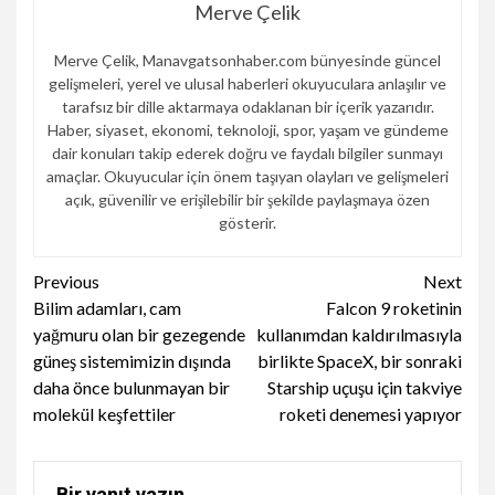
Merve Çelik
Merve Çelik, Manavgatsonhaber.com bünyesinde güncel
gelişmeleri, yerel ve ulusal haberleri okuyuculara anlaşılır ve
tarafsız bir dille aktarmaya odaklanan bir içerik yazarıdır.
Haber, siyaset, ekonomi, teknoloji, spor, yaşam ve gündeme
dair konuları takip ederek doğru ve faydalı bilgiler sunmayı
amaçlar. Okuyucular için önem taşıyan olayları ve gelişmeleri
açık, güvenilir ve erişilebilir bir şekilde paylaşmaya özen
gösterir.
Continue
Previous
Next
Bilim adamları, cam
Falcon 9 roketinin
Reading
yağmuru olan bir gezegende
kullanımdan kaldırılmasıyla
güneş sistemimizin dışında
birlikte SpaceX, bir sonraki
daha önce bulunmayan bir
Starship uçuşu için takviye
molekül keşfettiler
roketi denemesi yapıyor
Bir yanıt yazın