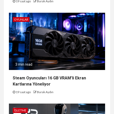
19 saat ago
Burak Aydın
OYUNLAR
3 min read
Steam Oyuncuları 16 GB VRAM’li Ekran
Kartlarına Yöneliyor
19 saat ago
Burak Aydın
İŞLETME