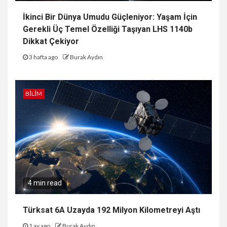
İkinci Bir Dünya Umudu Güçleniyor: Yaşam İçin
Gerekli Üç Temel Özelliği Taşıyan LHS 1140b
Dikkat Çekiyor
3 hafta ago
Burak Aydın
BILIM
4 min read
Türksat 6A Uzayda 192 Milyon Kilometreyi Aştı
1 ay ago
Burak Aydın