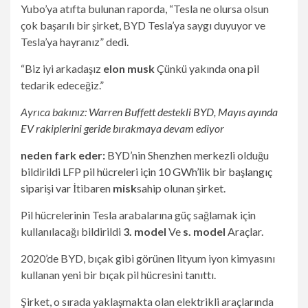
Yubo’ya atıfta bulunan raporda, “Tesla ne olursa olsun
çok başarılı bir şirket, BYD Tesla’ya saygı duyuyor ve
Tesla’ya hayranız” dedi.
“Biz iyi arkadaşız
elon musk
Çünkü yakında ona pil
tedarik edeceğiz.”
Ayrıca bakınız:
Warren Buffett destekli BYD, Mayıs ayında
EV rakiplerini geride bırakmaya devam ediyor
neden fark eder:
BYD’nin Shenzhen merkezli olduğu
bildirildi
LFP pil hücreleri için 10 GWh’lik bir başlangıç ​​
siparişi var
İtibaren
misk
sahip olunan şirket.
Pil hücrelerinin Tesla arabalarına güç sağlamak için
kullanılacağı bildirildi
3. model
Ve
s. model
Araçlar.
2020’de BYD, bıçak gibi görünen lityum iyon kimyasını
kullanan yeni bir bıçak pil hücresini tanıttı.
Şirket, o sırada yaklaşmakta olan elektrikli araçlarında