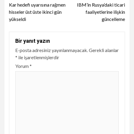
Kar hedefi uyarısına rağmen
IBM’in Rusya’daki ticari
Reading
hisseler üst üste ikinci gün
faaliyetlerine ilişkin
yükseldi
güncelleme
Bir yanıt yazın
E-posta adresiniz yayınlanmayacak.
Gerekli alanlar
*
ile işaretlenmişlerdir
Yorum
*