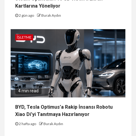
Kartlarına Yöneliyor
2 gün ago
Burak Aydın
İŞLETME
4 min read
BYD, Tesla Optimus’a Rakip İnsansı Robotu
Xiao Di’yi Tanıtmaya Hazırlanıyor
2 hafta ago
Burak Aydın