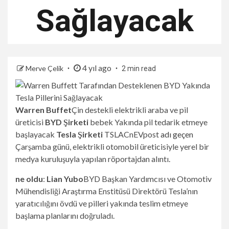
Sağlayacak
4 yıl ago
Merve Çelik
2 min read
Warren Buffet
Çin destekli elektrikli araba ve pil
üreticisi
BYD Şirketi
bebek
Yakında pil tedarik etmeye
başlayacak
Tesla Şirketi
TSLA
CnEVpost
adı geçen
Çarşamba günü, elektrikli otomobil üreticisiyle yerel bir
medya kuruluşuyla yapılan röportajdan alıntı.
ne oldu
:
Lian Yubo
BYD Başkan Yardımcısı ve Otomotiv
Mühendisliği Araştırma Enstitüsü Direktörü Tesla’nın
yaratıcılığını övdü ve pilleri yakında teslim etmeye
başlama planlarını doğruladı.