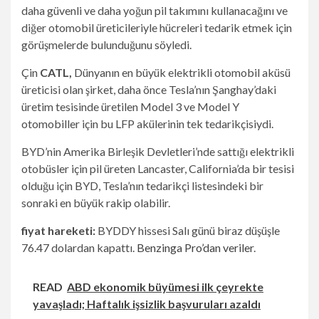
daha güvenli ve daha yoğun pil takımını kullanacağını ve
diğer otomobil üreticileriyle hücreleri tedarik etmek için
görüşmelerde bulunduğunu söyledi.
Çin
CATL,
Dünyanın en büyük elektrikli otomobil aküsü
üreticisi olan şirket, daha önce Tesla’nın Şanghay’daki
üretim tesisinde üretilen Model 3 ve Model Y
otomobiller için bu LFP akülerinin tek tedarikçisiydi.
BYD’nin Amerika Birleşik Devletleri’nde sattığı elektrikli
otobüsler için pil üreten Lancaster, California’da bir tesisi
olduğu için BYD, Tesla’nın tedarikçi listesindeki bir
sonraki en büyük rakip olabilir.
fiyat hareketi:
BYDDY hissesi Salı günü biraz düşüşle
76.47 dolardan kapattı.
Benzinga Pro’dan veriler
.
READ
ABD ekonomik büyümesi ilk çeyrekte
yavaşladı; Haftalık işsizlik başvuruları azaldı