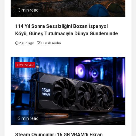
3 min read
114 Yıl Sonra Sessizliğini Bozan İspanyol
Köyü, Güneş Tutulmasıyla Dünya Gündeminde
2 gün ago
Burak Aydın
OYUNLAR
3 min read
Steam Oyuncuları 16 GB VRAM’li Ekran