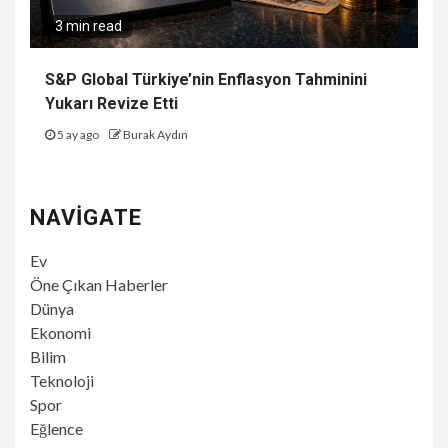
3 min read
S&P Global Türkiye’nin Enflasyon Tahminini
Yukarı Revize Etti
5 ay ago
Burak Aydın
NAVIGATE
Ev
Öne Çıkan Haberler
Dünya
Ekonomi
Bilim
Teknoloji
Spor
Eğlence