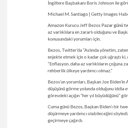
İngiltere Başbakanı Boris Johnson ile görü
Michael M. Santiago | Getty Images Haber
Amazon
Kurucu Jeff Bezos
Pazar günü tw
az varlıklılara en zararlı olduğunu ve
Başka
konusundaki yorumları için.
Bezos, Twitter’da “Aslında yönetim, zate
enjekte etmek için o kadar çok uğraştı ki,
“Enflasyon, daha az varlıklıların çoğuna za
rehberlik ülkeye yardımcı olmaz.”
Bezos’un yorumları, Başkan Joe Biden’in AB
düşüşünü görme yolunda olduğunu iddia ettiğ
görevdeki açığın “her yıl büyüdüğünü” gör
Cuma günü Bezos, Başkan Biden’ı bir tweet
düşürmeye yardımcı olabileceğini söyled
geçirmeye çağırdı.