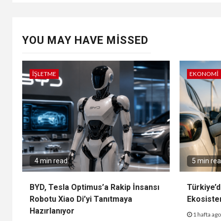
YOU MAY HAVE MISSED
İŞLETME
EKONOMI
4 min read
5 min re
BYD, Tesla Optimus’a Rakip İnsansı
Türkiye’d
Robotu Xiao Di’yi Tanıtmaya
Ekosiste
Hazırlanıyor
1 hafta ag