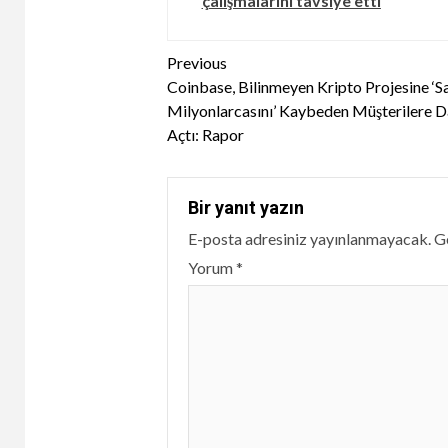
çalışmalarını tavsiye etti
Continue
Previous
Coinbase, Bilinmeyen Kripto Projesine ‘Sa
Reading
Milyonlarcasını’ Kaybeden Müşterilere 
Açtı: Rapor
Bir yanıt yazın
E-posta adresiniz yayınlanmayacak.
Ge
Yorum
*