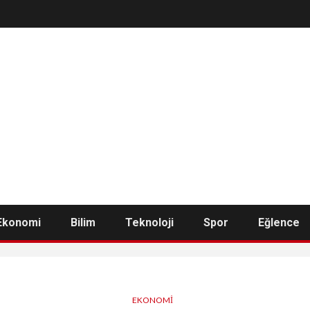
Ekonomi
Bilim
Teknoloji
Spor
Eğlence
EKONOMI