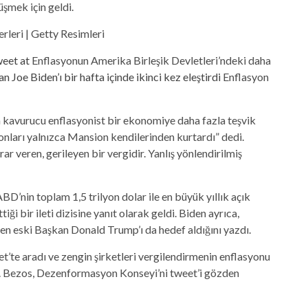
şmek için geldi.
leri | Getty Resimleri
eet at
Enflasyonun Amerika Birleşik Devletleri’ndeki daha
n Joe Biden’ı bir hafta içinde ikinci kez eleştirdi
Enflasyon
n kavurucu enflasyonist bir ekonomiye daha fazla teşvik
 onları yalnızca Mansion kendilerinden kurtardı” dedi.
rar veren, gerileyen bir vergidir. Yanlış yönlendirilmiş
D’nin toplam 1,5 trilyon dolar ile en büyük yıllık açık
i bir ileti dizisine yanıt olarak geldi. Biden ayrıca,
en eski Başkan Donald Trump’ı da hedef aldığını yazdı.
’te aradı ve zengin şirketleri vergilendirmenin enflasyonu
i. Bezos, Dezenformasyon Konseyi’ni tweet’i gözden