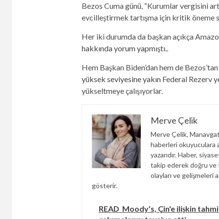
Bezos Cuma günü, “Kurumlar vergisini artı
evcilleştirmek tartışma için kritik öneme 
Her iki durumda da başkan açıkça Amazon
hakkında yorum yapmıştı.
.
Hem Başkan Biden’dan hem de Bezos’tan 
yüksek seviyesine yakın
Federal Rezerv ye
yükseltmeye çalışıyorlar.
Merve Çelik
Merve Çelik, Manavgat
haberleri okuyuculara an
yazarıdır. Haber, siyas
takip ederek doğru ve f
olayları ve gelişmeleri a
gösterir.
READ
Moody's, Çin'e ilişkin tah