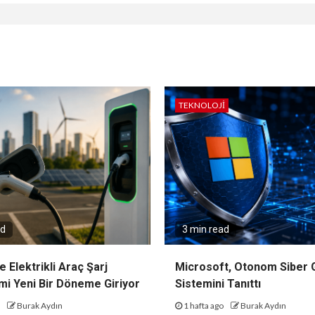
TEKNOLOJI
ad
3 min read
e Elektrikli Araç Şarj
Microsoft, Otonom Siber 
mi Yeni Bir Döneme Giriyor
Sistemini Tanıttı
o
Burak Aydın
1 hafta ago
Burak Aydın