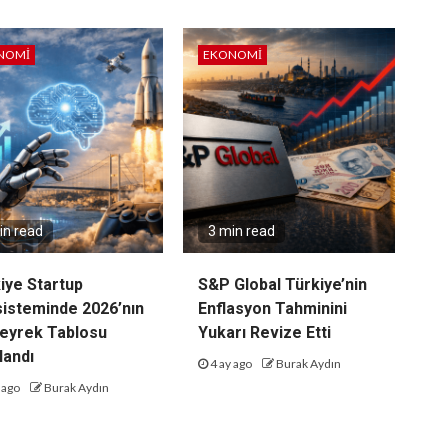
NOMI
EKONOMI
in read
3 min read
iye Startup
S&P Global Türkiye’nin
isteminde 2026’nın
Enflasyon Tahminini
Çeyrek Tablosu
Yukarı Revize Etti
landı
4 ay ago
Burak Aydın
 ago
Burak Aydın