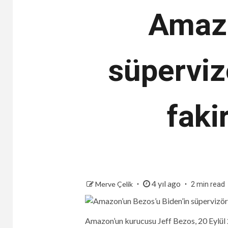
Amazo
süperviz
fakir
4 yıl ago
Merve Çelik
2 min read
Amazon’un kurucusu Jeff Bezos, 20 Eylül