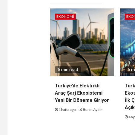
EKONOMI
EKO
5 min read
5 m
Türkiye’de Elektrikli
Türk
Araç Şarj Ekosistemi
Ekos
Yeni Bir Döneme Giriyor
İlk 
Açık
1 hafta ago
Burak Aydın
4 ay