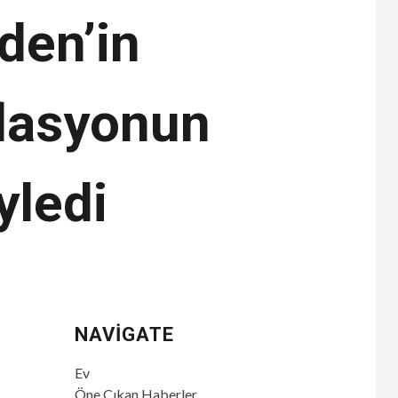
den’in
flasyonun
öyledi
NAVIGATE
Ev
Öne Çıkan Haberler