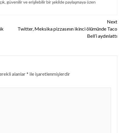
çık, güvenilir ve erişilebilir bir şekilde paylaşmaya özen
Next
ük
Twitter, Meksika pizzasının ikinci ölümünde Taco
Bell’i aydınlattı
rekli alanlar
*
ile işaretlenmişlerdir