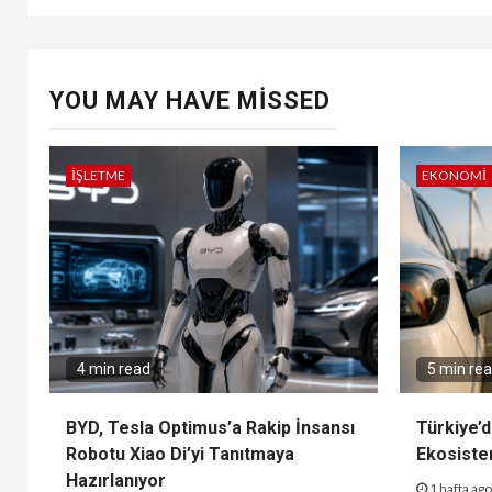
YOU MAY HAVE MISSED
İŞLETME
EKONOMI
4 min read
5 min re
BYD, Tesla Optimus’a Rakip İnsansı
Türkiye’d
Robotu Xiao Di’yi Tanıtmaya
Ekosiste
Hazırlanıyor
1 hafta ag