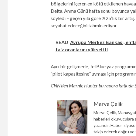
bölgelerini içeren en kötü etkilenen havaal
Delta, Anma Günü hafta sonu boyunca yakl
söyledi – geçen yıla göre %25’lik bir artı
seyahat edeceğini tahmin ediyor.
READ
Avrupa Merkez Bankası, enfla
faiz oranlarını yükseltti
Ayrı bir gelişmede, JetBlue yaz programın
“pilot kapasitesine” uyması için programı
CNN’den Marnie Hunter bu rapora katkıda 
Merve Çelik
Merve Çelik, Manavgat
haberleri okuyuculara an
yazarıdır. Haber, siyas
takip ederek doğru ve f