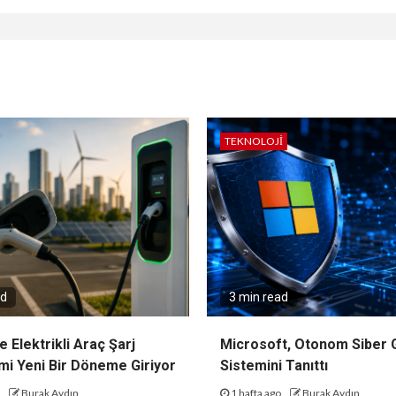
TEKNOLOJI
ad
3 min read
e Elektrikli Araç Şarj
Microsoft, Otonom Siber 
mi Yeni Bir Döneme Giriyor
Sistemini Tanıttı
o
Burak Aydın
1 hafta ago
Burak Aydın