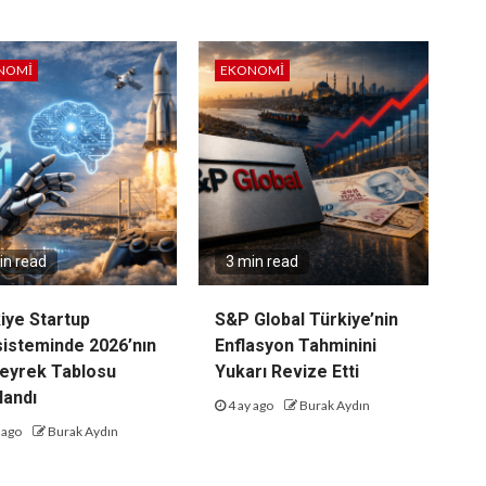
NOMI
EKONOMI
in read
3 min read
iye Startup
S&P Global Türkiye’nin
isteminde 2026’nın
Enflasyon Tahminini
Çeyrek Tablosu
Yukarı Revize Etti
landı
4 ay ago
Burak Aydın
 ago
Burak Aydın