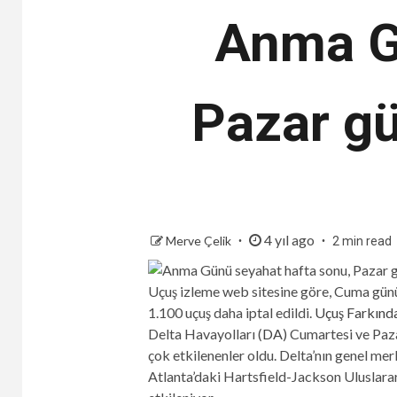
Anma G
Pazar gü
4 yıl ago
Merve Çelik
2 min read
Uçuş izleme web sitesine göre, Cuma gün
1.100 uçuş daha iptal edildi.
Uçuş Farkında
Delta Havayolları
(
DA
)
Cumartesi ve Pazar
çok etkilenenler oldu. Delta’nın genel m
Atlanta’daki Hartsfield-Jackson Uluslarar