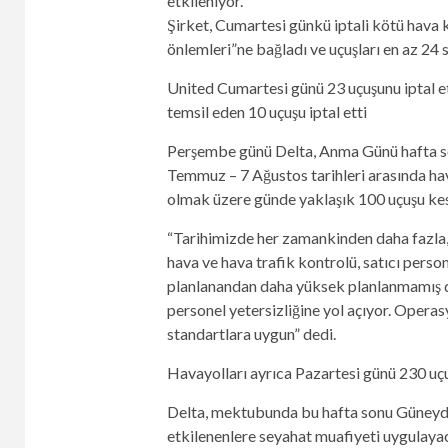
etkileniyor.
Şirket, Cumartesi günkü iptali kötü hava 
önlemleri”ne bağladı ve uçuşları en az 24 s
United Cumartesi günü 23 uçuşunu iptal ett
temsil eden 10 uçuşu iptal etti
Perşembe günü Delta, Anma Günü hafta so
Temmuz – 7 Ağustos tarihleri ​​arasında h
olmak üzere günde yaklaşık 100 uçuşu kes
“Tarihimizde her zamankinden daha fazla, 
hava ve hava trafik kontrolü, satıcı perso
planlanandan daha yüksek planlanmamış d
personel yetersizliğine yol açıyor. Operasy
standartlara uygun” dedi.
Havayolları ayrıca Pazartesi günü 230 uçuş
Delta, mektubunda bu hafta sonu Güneyd
etkilenenlere seyahat muafiyeti uygulayac