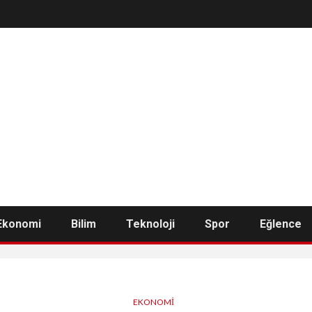
Ekonomi
Bilim
Teknoloji
Spor
Eğlence
EKONOMI