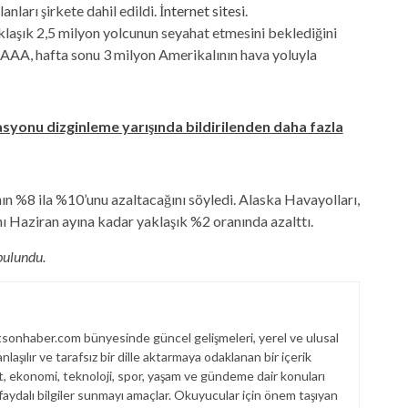
anları şirkete dahil edildi.
İnternet sitesi
.
aşık 2,5 milyon yolcunun seyahat etmesini beklediğini
ş. AAA, hafta sonu 3 milyon Amerikalının hava yoluyla
syonu dizginleme yarışında bildirilenden daha fazla
ın %8 ila %10’unu azaltacağını söyledi. Alaska Havayolları,
nı Haziran ayına kadar yaklaşık %2 oranında azalttı.
bulundu.
sonhaber.com bünyesinde güncel gelişmeleri, yerel ve ulusal
laşılır ve tarafsız bir dille aktarmaya odaklanan bir içerik
et, ekonomi, teknoloji, spor, yaşam ve gündeme dair konuları
aydalı bilgiler sunmayı amaçlar. Okuyucular için önem taşıyan