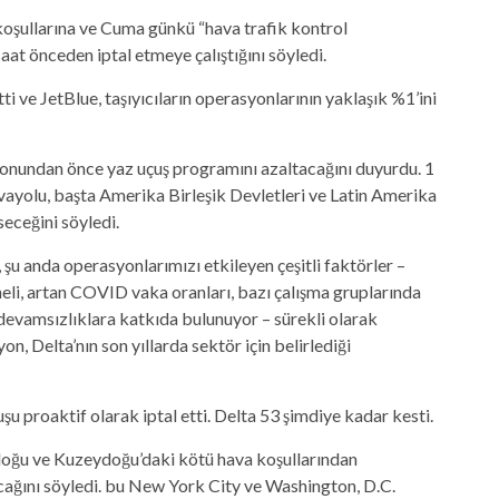
koşullarına ve Cuma günkü “hava trafik kontrol
aat önceden iptal etmeye çalıştığını söyledi.
i ve JetBlue, taşıyıcıların operasyonlarının yaklaşık %1’ini
nundan önce yaz uçuş programını azaltacağını duyurdu. 1
avayolu, başta Amerika Birleşik Devletleri ve Latin Amerika
eceğini söyledi.
şu anda operasyonlarımızı etkileyen çeşitli faktörler –
neli, artan COVID vaka oranları, bazı çalışma gruplarında
evamsızlıklara katkıda bulunuyor – sürekli olarak
on, Delta’nın son yıllarda sektör için belirlediği
u proaktif olarak iptal etti. Delta 53 şimdiye kadar kesti.
oğu ve Kuzeydoğu’daki kötü hava koşullarından
ağını söyledi. bu
New York City ve Washington, D.C.