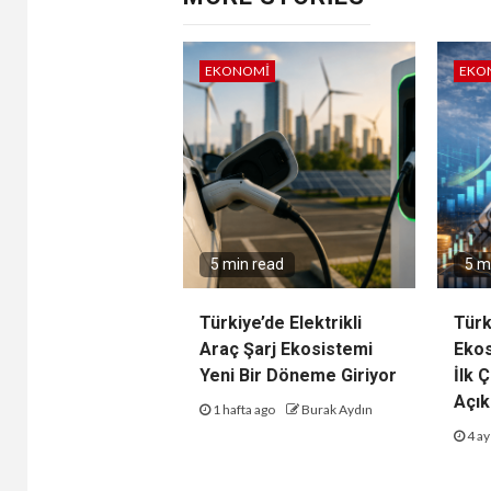
EKONOMI
EKO
5 min read
5 m
Türkiye’de Elektrikli
Türk
Araç Şarj Ekosistemi
Ekos
Yeni Bir Döneme Giriyor
İlk 
Açık
1 hafta ago
Burak Aydın
4 ay