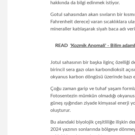
hakkında da bilgi edinmek istiyor.
Gotul sahasından akan sıvıların bir kısm
Fahrenheit derece) varan sıcaklıklara ulaş
mineraller katılaşarak siyah baca adı ver
READ
'Kozmik Anomali' - Bilim adaml
Jotul sahasının bir başka ilginç özelliği 
birincil sera gazı olan karbondioksit açıs
okyanus karbon döngüsü üzerinde bazı etk
Çoğu zaman garip ve tuhaf yaşam formlar
Fotosentezin mümkün olmadığı okyanusun k
güneş ışığından ziyade kimyasal enerji y
oluşturur.
Bu alandaki biyolojik çeşitliliğe ilişkin 
2024 yazının sonlarında bölgeye dönmeyi