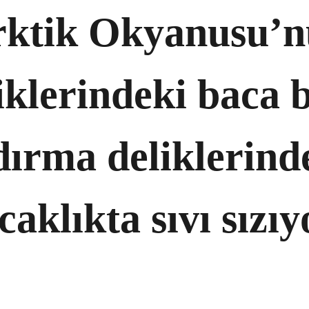
ktik Okyanusu’
iklerindeki baca 
dırma deliklerind
ıcaklıkta sıvı sızıy