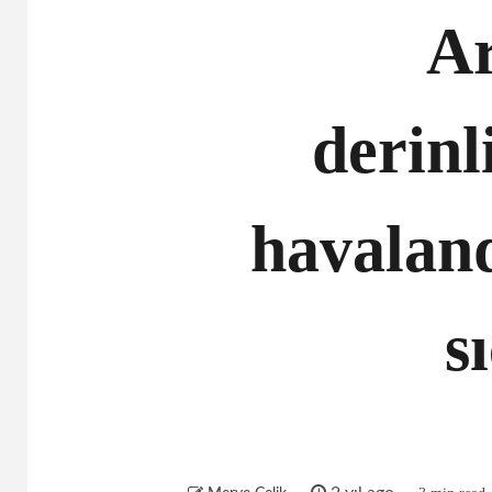
Ar
derinl
havalan
s