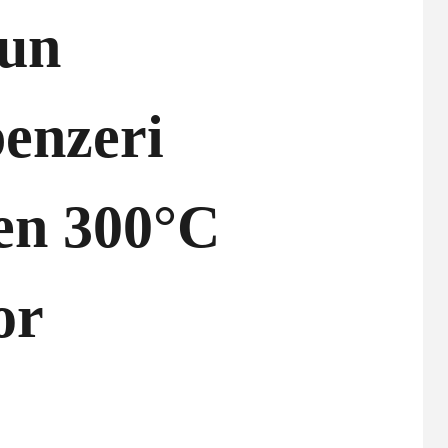
nun
benzeri
en 300°C
or