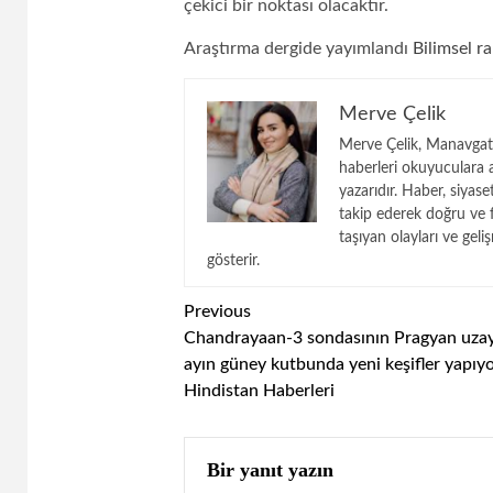
çekici bir noktası olacaktır.
Araştırma dergide yayımlandı
Bilimsel ra
Merve Çelik
Merve Çelik, Manavgats
haberleri okuyuculara an
yazarıdır. Haber, siyas
takip ederek doğru ve 
taşıyan olayları ve geli
gösterir.
Continue
Previous
Chandrayaan-3 sondasının Pragyan uzay
Reading
ayın güney kutbunda yeni keşifler yapıyo
Hindistan Haberleri
Bir yanıt yazın