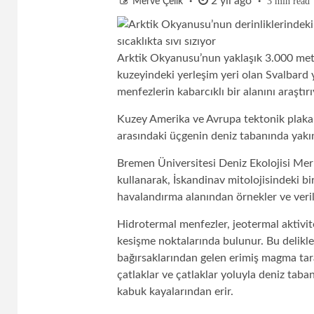
2 yıl ago
3 min read
Merve Çelik
Arktik Okyanusu’nun yaklaşık 3.000 metre
kuzeyindeki yerleşim yeri olan Svalbard
menfezlerin kabarcıklı bir alanını araştırı
Kuzey Amerika ve Avrupa tektonik plakal
arasındaki üçgenin deniz tabanında yakı
Bremen Üniversitesi Deniz Ekolojisi Merk
kullanarak, İskandinav mitolojisindeki bi
havalandırma alanından örnekler ve verile
Hidrotermal menfezler, jeotermal aktivit
kesişme noktalarında bulunur. Bu delikle
bağırsaklarından gelen erimiş magma taraf
çatlaklar ve çatlaklar yoluyla deniz taban
kabuk kayalarından erir.