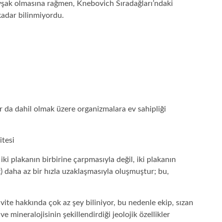
avşak olmasına rağmen, Knebovich Sıradağları’ndaki
kadar bilinmiyordu.
r da dahil olmak üzere organizmalara ev sahipliği
tesi
iki plakanın birbirine çarpmasıyla değil, iki plakanın
z) daha az bir hızla uzaklaşmasıyla oluşmuştur; bu,
ivite hakkında çok az şey biliniyor, bu nedenle ekip, sızan
 ve mineralojisinin şekillendirdiği jeolojik özellikler