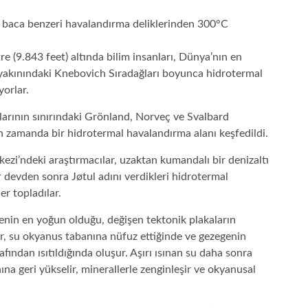
 (9.843 feet) altında bilim insanları, Dünya’nın en
 yakınındaki Knebovich Sıradağları boyunca hidrotermal
yorlar.
arının sınırındaki Grönland, Norveç ve Svalbard
n zamanda bir hidrotermal havalandırma alanı keşfedildi.
ezi’ndeki araştırmacılar, uzaktan kumandalı bir denizaltı
r devden sonra Jøtul adını verdikleri hidrotermal
r topladılar.
enin en yoğun olduğu, değişen tektonik plakaların
r, su okyanus tabanına nüfuz ettiğinde ve gezegenin
ından ısıtıldığında oluşur. Aşırı ısınan su daha sonra
ına geri yükselir, minerallerle zenginleşir ve okyanusal