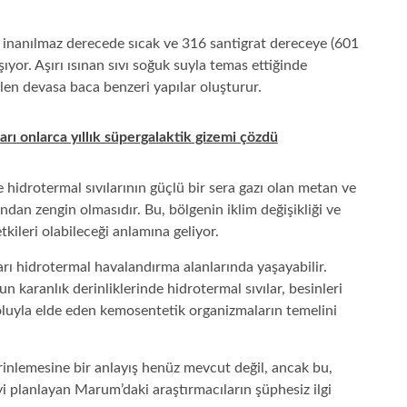
ı inanılmaz derecede sıcak ve 316 santigrat dereceye (601
ıyor. Aşırı ısınan sıvı soğuk suyla temas ettiğinde
ilen devasa baca benzeri yapılar oluşturur.
arı onlarca yıllık süpergalaktik gizemi çözdü
de hidrotermal sıvılarının güçlü bir sera gazı olan metan ve
ından zengin olmasıdır. Bu, bölgenin iklim değişikliği ve
ileri olabileceği anlamına geliyor.
ı hidrotermal havalandırma alanlarında yaşayabilir.
aranlık derinliklerinde hidrotermal sıvılar, besinleri
oluyla elde eden kemosentetik organizmaların temelini
derinlemesine bir anlayış henüz mevcut değil, ancak bu,
 planlayan Marum’daki araştırmacıların şüphesiz ilgi