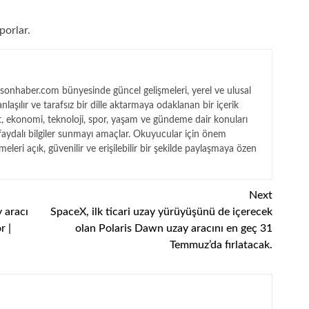
porlar
.
onhaber.com bünyesinde güncel gelişmeleri, yerel ve ulusal
laşılır ve tarafsız bir dille aktarmaya odaklanan bir içerik
et, ekonomi, teknoloji, spor, yaşam ve gündeme dair konuları
faydalı bilgiler sunmayı amaçlar. Okuyucular için önem
şmeleri açık, güvenilir ve erişilebilir bir şekilde paylaşmaya özen
Next
 aracı
SpaceX, ilk ticari uzay yürüyüşünü de içerecek
r |
olan Polaris Dawn uzay aracını en geç 31
Temmuz’da fırlatacak.