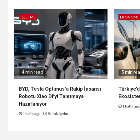
İŞLETME
EKONOMI
4 min read
5 min re
BYD, Tesla Optimus’a Rakip İnsansı
Türkiye’d
Robotu Xiao Di’yi Tanıtmaya
Ekosiste
Hazırlanıyor
1 hafta ag
1 hafta ago
Burak Aydın