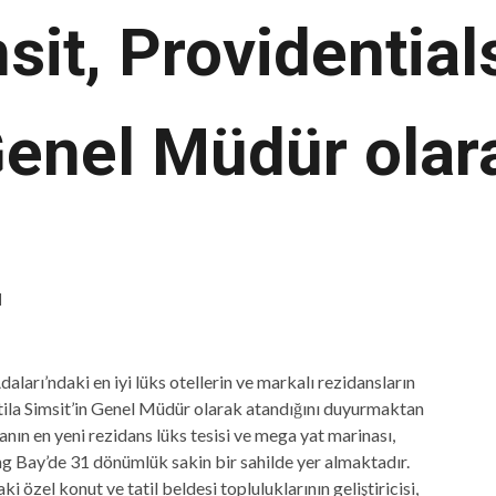
msit, Providential
enel Müdür olar
d
aları’ndaki en iyi lüks otellerin ve markalı rezidansların
 Attila Simsit’in Genel Müdür olarak atandığını duyurmaktan
nın en yeni rezidans lüks tesisi ve mega yat marinası,
g Bay’de 31 dönümlük sakin bir sahilde yer almaktadır.
i özel konut ve tatil beldesi topluluklarının geliştiricisi,