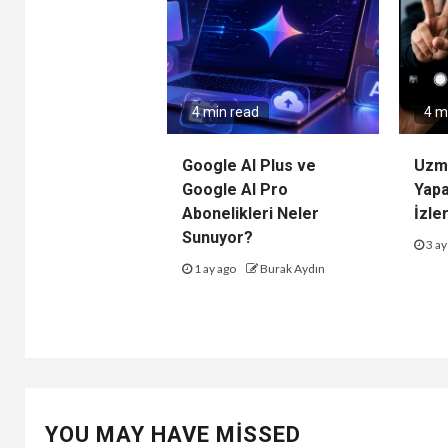
4 min read
4 m
Google AI Plus ve
Uzma
Google AI Pro
Yap
Abonelikleri Neler
İzler
Sunuyor?
3 ay
1 ay ago
Burak Aydın
YOU MAY HAVE MISSED