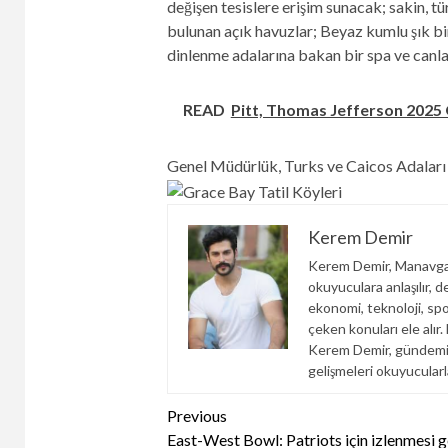
değişen tesislere erişim sunacak; sakin, t
bulunan açık havuzlar; Beyaz kumlu şık bir
dinlenme adalarına bakan bir spa ve canla
READ
Pitt, Thomas Jefferson 2025 
Genel Müdürlük, Turks ve Caicos Adaları
Kerem Demir
Kerem Demir, Manavgat
okuyuculara anlaşılır, d
ekonomi, teknoloji, spor
çeken konuları ele alır
Kerem Demir, gündemi y
gelişmeleri okuyucular
Continue
Previous
East-West Bowl: Patriots için izlenmesi 