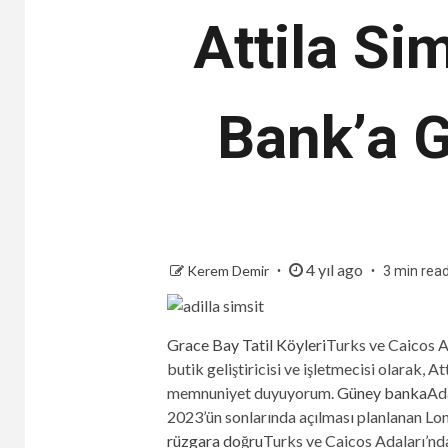
Attila Si
Bank’a G
4 yıl ago
Kerem Demir
3 min rea
Grace Bay Tatil Köyleri
Turks ve Caicos Ad
butik geliştiricisi ve işletmecisi olarak,
memnuniyet duyuyorum.
Güney banka
Ada
2023’ün sonlarında açılması planlanan Lon
rüzgara doğru
Turks ve Caicos Adaları’ndak