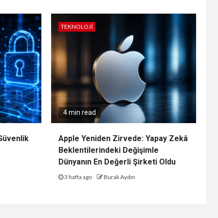
TEKNOLOJI
4 min read
Güvenlik
Apple Yeniden Zirvede: Yapay Zekâ
Beklentilerindeki Değişimle
Dünyanın En Değerli Şirketi Oldu
3 hafta ago
Burak Aydın