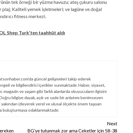
ürünün tek örneği bir yüzme havuzu; ateş çukuru salonu
 plaj; Kaliteli yemek işletmeleri; ve lagüne ve doğal
ndırıcı fitness merkezi.
OL Shep Turk'ten taahhüt aldı
sonhaber.com’da güncel gelişmeleri takip ederek
engeli ve bilgilendirici içerikler sunmaktadır. Haber, siyaset,
, magazin ve yaşam gibi farklı alanlarda okuyucuların ilgisini
. Doğru bilgiye dayalı, açık ve sade bir anlatımı benimseyen
akından izleyerek yerel ve ulusal ölçekte önem taşıyan
la buluşturmaya odaklanmaktadır.
Next
gereken
BG’ye tutunmak zor ama Ceketler için 58-38