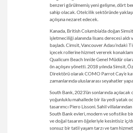
benzeri görülmemiş yeni gelişme, dört be
sahip olacak. Otelcilik sektöründe yaklaşı
açılışına nezaret edecek.
Kanada, British Columbia’da doğan Simsi
işletmeciliği alanında lisans derecesi aldı
başladı. Cimsit, Vancouver Adası’ndaki 
içecek rollerine hizmet vererek konaklama
Qualicum Beach Inn’de Genel Müdür olarak
ön açılışını yönetti. 2018 yılında Simsit
Direktörü olarak COMO Parrot Cay’e katıl
zamanlarında uluslararası seyahatler yapar
South Bank, 2023’ün sonlarında açılacak ola
yoğunluklu mahallede bir ila yedi yatak o
tasarımcı Piero Lissoni. Sahil villalarınd
South Bank evleri, modern ve sofistike bir
ve doğal tasarım öğeleriyle kesintisiz iç/
sonsuz bir tatil yaşam tarzı ve tam hizmet