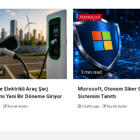
TEKNOLOJI
ad
3 min read
e Elektrikli Araç Şarj
Microsoft, Otonom Siber 
mi Yeni Bir Döneme Giriyor
Sistemini Tanıttı
o
Burak Aydın
1 hafta ago
Burak Aydın