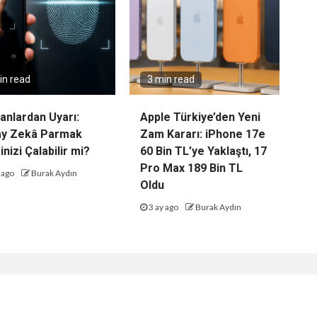
in read
3 min read
nlardan Uyarı:
Apple Türkiye’den Yeni
ay Zekâ Parmak
Zam Kararı: iPhone 17e
inizi Çalabilir mi?
60 Bin TL’ye Yaklaştı, 17
Pro Max 189 Bin TL
 ago
Burak Aydın
Oldu
3 ay ago
Burak Aydın