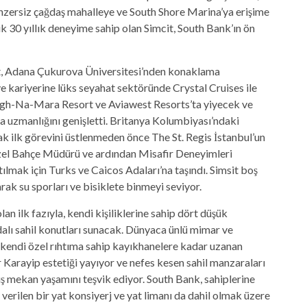
nzersiz çağdaş mahalleye ve South Shore Marina’ya erişime
k 30 yıllık deneyime sahip olan Simcit, South Bank’ın ön
t, Adana Çukurova Üniversitesi’nden konaklama
 ve kariyerine lüks seyahat sektöründe Crystal Cruises ile
Tigh-Na-Mara Resort ve Aviawest Resorts’ta yiyecek ve
 uzmanlığını genişletti. Britanya Kolumbiyası’ndaki
 ilk görevini üstlenmeden önce The St. Regis İstanbul’un
, Özel Bahçe Müdürü ve ardından Misafir Deneyimleri
mak için Turks ve Caicos Adaları’na taşındı. Simsit boş
ak su sporları ve bisiklete binmeyi seviyor.
n ilk fazıyla, kendi kişiliklerine sahip dört düşük
dalı sahil konutları sunacak. Dünyaca ünlü mimar ve
an kendi özel rıhtıma sahip kayıkhanelere kadar uzanan
 Karayip estetiği yayıyor ve nefes kesen sahil manzaraları
dış mekan yaşamını teşvik ediyor. South Bank, sahiplerine
 verilen bir yat konsiyerj ve yat limanı da dahil olmak üzere