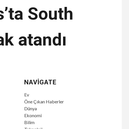
s’ta South
ak atandı
NAVIGATE
Ev
Öne Çıkan Haberler
Dünya
Ekonomi
Bilim