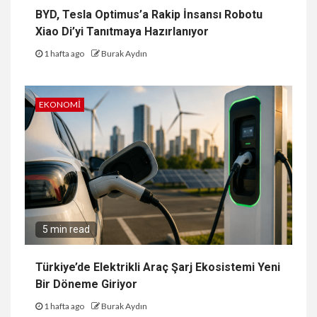
BYD, Tesla Optimus’a Rakip İnsansı Robotu
Xiao Di’yi Tanıtmaya Hazırlanıyor
1 hafta ago
Burak Aydın
EKONOMI
5 min read
Türkiye’de Elektrikli Araç Şarj Ekosistemi Yeni
Bir Döneme Giriyor
1 hafta ago
Burak Aydın