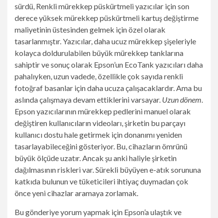
sürdü,
Renkli mürekkep püskürtmeli yazıcılar için son
derece yüksek mürekkep püskürtmeli kartuş değiştirme
maliyetinin üstesinden gelmek için özel olarak
tasarlanmıştır. Yazıcılar, daha ucuz mürekkep şişeleriyle
kolayca doldurulabilen büyük mürekkep tanklarına
sahiptir ve sonuç olarak Epson’un EcoTank yazıcıları daha
pahalıyken, uzun vadede, özellikle çok sayıda renkli
fotoğraf basanlar için daha ucuza çalışacaklardır. Ama bu
aslında çalışmaya devam ettiklerini varsayar.
Uzun dönem
.
Epson yazıcılarının mürekkep pedlerini manuel olarak
değiştiren kullanıcıların videoları, şirketin bu parçayı
kullanıcı dostu hale getirmek için donanımı yeniden
tasarlayabileceğini gösteriyor.
Bu, cihazların ömrünü
büyük ölçüde uzatır. Ancak şu anki haliyle şirketin
dağılmasının riskleri var.
Sürekli büyüyen e-atık sorununa
katkıda bulunun
ve tüketicileri ihtiyaç duymadan çok
önce yeni cihazlar aramaya zorlamak.
Bu gönderiye yorum yapmak için Epson’a ulaştık ve