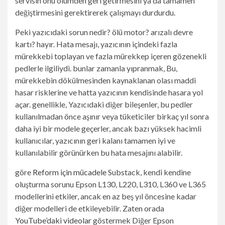
servisin onu ölümden geri getirmesini ya da tamamen
değiştirmesini gerektirerek çalışmayı durdurdu.
Peki yazıcıdaki sorun nedir? ölü motor? arızalı devre
kartı
? hayır. Hata mesajı, yazıcının içindeki fazla
mürekkebi toplayan ve fazla mürekkep içeren gözenekli
pedlerle ilgiliydi.
bunlar
zamanla yıpranmak,
Bu,
mürekkebin dökülmesinden kaynaklanan olası maddi
hasar risklerine ve hatta yazıcının kendisinde hasara yol
açar. genellikle,
Yazıcıdaki diğer bileşenler, bu pedler
kullanılmadan önce aşınır veya tüketiciler birkaç yıl sonra
daha iyi bir modele geçerler, ancak bazı yüksek hacimli
kullanıcılar, yazıcının geri kalanı tamamen iyi ve
kullanılabilir görünürken bu hata mesajını alabilir.
göre
Reform için mücadele
Substack, kendi kendine
oluşturma sorunu Epson L130, L220, L310, L360 ve L365
modellerini etkiler, ancak en az beş yıl öncesine kadar
diğer modelleri de etkileyebilir.
Zaten orada
YouTube’daki videolar
göstermek
Diğer Epson