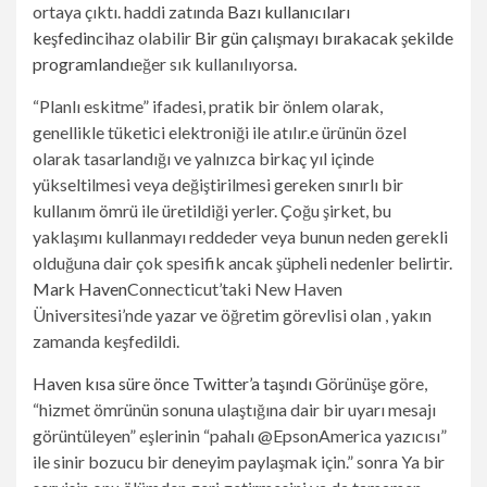
ortaya çıktı. haddi zatında
Bazı kullanıcıları
keşfedin
cihaz olabilir
Bir gün çalışmayı bırakacak şekilde
programlandı
eğer sık ​​kullanılıyorsa.
“Planlı eskitme” ifadesi, pratik bir önlem olarak,
genellikle tüketici elektroniği ile atılır.
e ürünün özel
olarak tasarlandığı ve yalnızca birkaç yıl içinde
yükseltilmesi veya değiştirilmesi gereken sınırlı bir
kullanım ömrü ile üretildiği yerler. Çoğu şirket, bu
yaklaşımı kullanmayı reddeder veya bunun neden gerekli
olduğuna dair çok spesifik ancak şüpheli nedenler belirtir.
Mark Haven
Connecticut’taki New Haven
Üniversitesi’nde yazar ve öğretim görevlisi olan , yakın
zamanda keşfedildi.
Haven kısa süre önce Twitter’a taşındı
Görünüşe göre,
“hizmet ömrünün sonuna ulaştığına dair bir uyarı mesajı
görüntüleyen” eşlerinin “pahalı @EpsonAmerica yazıcısı”
ile sinir bozucu bir deneyim paylaşmak için.
” sonra
Ya bir