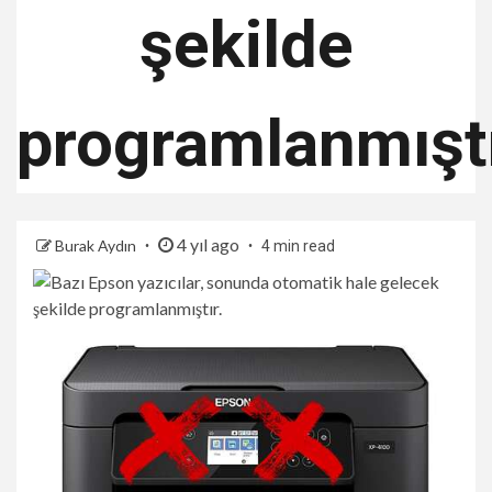
şekilde
programlanmıştı
4 yıl ago
Burak Aydın
4 min read