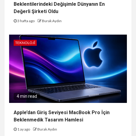
Beklentilerindeki Değişimle Dünyanın En
Değerli Şirketi Oldu
3 hafta ago
Burak Aydın
TEKNOLOJI
4 min read
Apple’dan Giriş Seviyesi MacBook Pro İçin
Beklenmedik Tasarım Hamlesi
1 ay ago
Burak Aydın