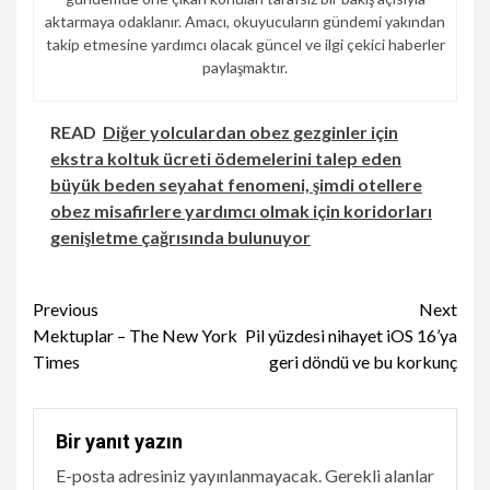
aktarmaya odaklanır. Amacı, okuyucuların gündemi yakından
takip etmesine yardımcı olacak güncel ve ilgi çekici haberler
paylaşmaktır.
READ
Diğer yolculardan obez gezginler için
ekstra koltuk ücreti ödemelerini talep eden
büyük beden seyahat fenomeni, şimdi otellere
obez misafirlere yardımcı olmak için koridorları
genişletme çağrısında bulunuyor
Continue
Previous
Next
Mektuplar – The New York
Pil yüzdesi nihayet iOS 16’ya
Reading
Times
geri döndü ve bu korkunç
Bir yanıt yazın
E-posta adresiniz yayınlanmayacak.
Gerekli alanlar