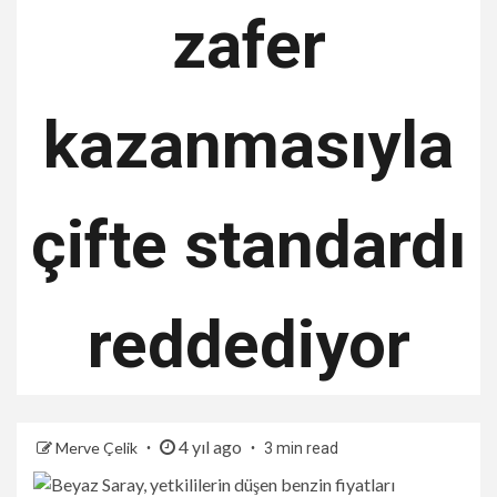
zafer
kazanmasıyla
çifte standardı
reddediyor
4 yıl ago
Merve Çelik
3 min read