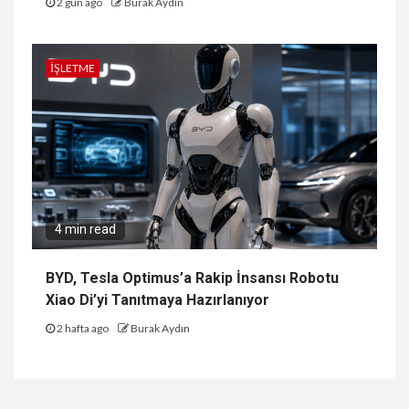
2 gün ago
Burak Aydın
İŞLETME
4 min read
BYD, Tesla Optimus’a Rakip İnsansı Robotu
Xiao Di’yi Tanıtmaya Hazırlanıyor
2 hafta ago
Burak Aydın