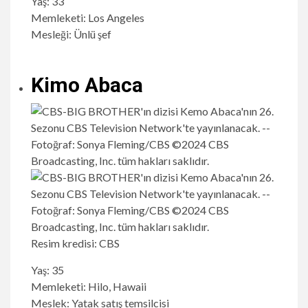
Yaş: 33
Memleketi: Los Angeles
Mesleği: Ünlü şef
Kimo Abaca
Resim kredisi: CBS
Yaş: 35
Memleketi: Hilo, Hawaii
Meslek: Yatak satış temsilcisi