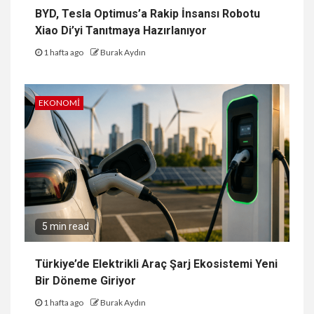
BYD, Tesla Optimus’a Rakip İnsansı Robotu
Xiao Di’yi Tanıtmaya Hazırlanıyor
1 hafta ago
Burak Aydın
EKONOMI
5 min read
Türkiye’de Elektrikli Araç Şarj Ekosistemi Yeni
Bir Döneme Giriyor
1 hafta ago
Burak Aydın