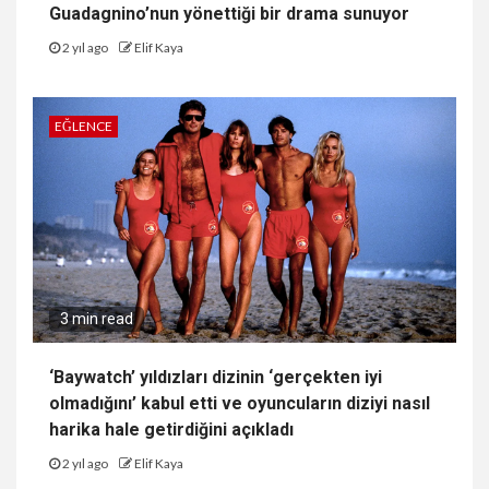
Guadagnino’nun yönettiği bir drama sunuyor
2 yıl ago
Elif Kaya
EĞLENCE
3 min read
‘Baywatch’ yıldızları dizinin ‘gerçekten iyi
olmadığını’ kabul etti ve oyuncuların diziyi nasıl
harika hale getirdiğini açıkladı
2 yıl ago
Elif Kaya