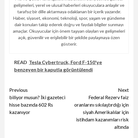
gelişmeleri, yerel ve ulusal haberleri okuyuculara anlaşılır ve
tarafsız bir dille aktarmaya odaklanan bir içerik yazarıdır.
Haber, siyaset, ekonomi, teknoloji, spor, yaşam ve gündeme
dair konuları takip ederek doğru ve faydalı bilgiler sunmayı
amaçlar. Okuyucular için önem taşıyan olayları ve gelişmeleri
açık, güvenilir ve erişilebilir bir şekilde paylaşmaya özen
gösterir.
READ
Tesla Cybertruck, Ford F-150'ye
benzeyen bir kaputla görüntülendi
Continue
Previous
Next
biliyor musun? İki gazeteci
Federal Rezerv faiz
Reading
hisse bazında 602 Rs
oranlarını sıkılaştırdığı için
kazanıyor
siyah Amerikalılar için
istihdam kazanımları risk
altında