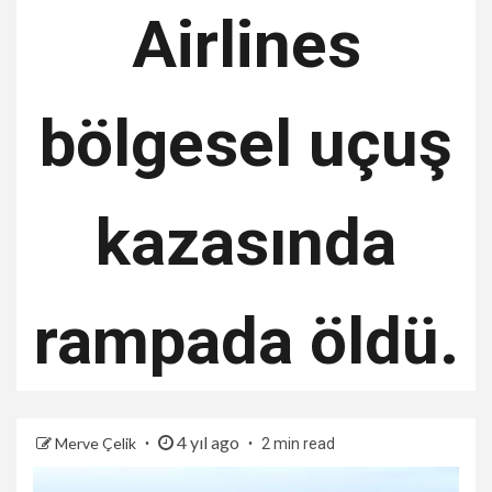
Airlines
bölgesel uçuş
kazasında
rampada öldü.
4 yıl ago
Merve Çelik
2 min read