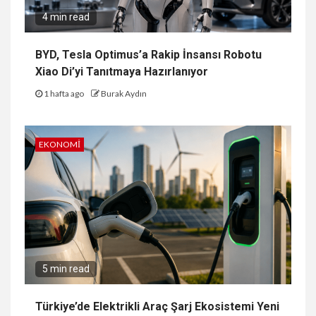
4 min read
BYD, Tesla Optimus’a Rakip İnsansı Robotu
Xiao Di’yi Tanıtmaya Hazırlanıyor
1 hafta ago
Burak Aydın
EKONOMI
5 min read
Türkiye’de Elektrikli Araç Şarj Ekosistemi Yeni