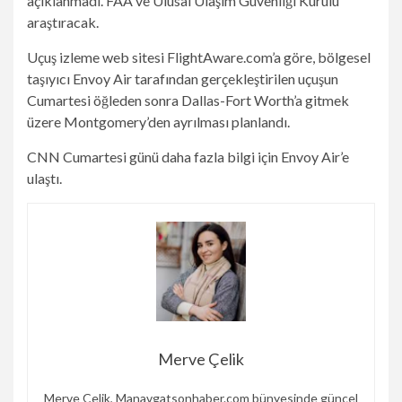
açıklanmadı. FAA ve Ulusal Ulaşım Güvenliği Kurulu
araştıracak.
Uçuş izleme web sitesi FlightAware.com’a göre, bölgesel
taşıyıcı Envoy Air tarafından gerçekleştirilen uçuşun
Cumartesi öğleden sonra Dallas-Fort Worth’a gitmek
üzere Montgomery’den ayrılması planlandı.
CNN Cumartesi günü daha fazla bilgi için Envoy Air’e
ulaştı.
Merve Çelik
Merve Çelik, Manavgatsonhaber.com bünyesinde güncel