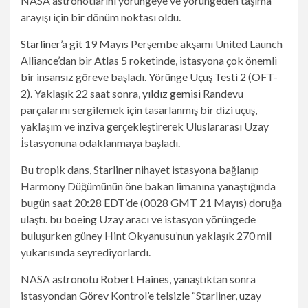
NASA astronotlarını yörüngeye ve yörüngeden taşıma
arayışı için bir dönüm noktası oldu.
Starliner’a git
19 Mayıs Perşembe akşamı United Launch
Alliance’dan bir Atlas 5 roketinde, istasyona çok önemli
bir insansız göreve başladı.
Yörünge Uçuş Testi 2
(OFT-
2). Yaklaşık 22 saat sonra,
yıldız gemisi
Randevu
parçalarını sergilemek için tasarlanmış bir dizi uçuş,
yaklaşım ve inziva gerçekleştirerek Uluslararası Uzay
İstasyonuna odaklanmaya başladı.
Bu tropik dans, Starliner nihayet istasyona bağlanıp
Harmony Düğümünün öne bakan limanına yanaştığında
bugün saat 20:28 EDT’de (0028 GMT 21 Mayıs) doruğa
ulaştı. bu
boeing
Uzay aracı ve istasyon yörüngede
buluşurken güney Hint Okyanusu’nun yaklaşık 270 mil
yukarısında seyrediyorlardı.
NASA astronotu Robert Haines, yanaştıktan sonra
istasyondan Görev Kontrol’e telsizle “Starliner, uzay