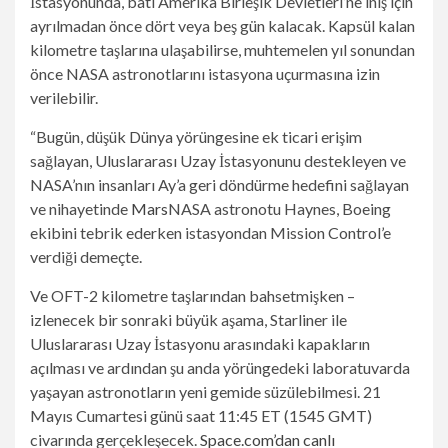
İstasyonunda, batı Amerika Birleşik Devletleri’ne iniş için
ayrılmadan önce dört veya beş gün kalacak. Kapsül kalan
kilometre taşlarına ulaşabilirse, muhtemelen yıl sonundan
önce NASA astronotlarını istasyona uçurmasına izin
verilebilir.
“Bugün, düşük Dünya yörüngesine ek ticari erişim
sağlayan, Uluslararası Uzay İstasyonunu destekleyen ve
NASA’nın insanları Ay’a geri döndürme hedefini sağlayan
ve nihayetinde
Mars
NASA astronotu Haynes, Boeing
ekibini tebrik ederken istasyondan Mission Control’e
verdiği demeçte.
Ve OFT-2 kilometre taşlarından bahsetmişken –
izlenecek bir sonraki büyük aşama, Starliner ile
Uluslararası Uzay İstasyonu arasındaki kapakların
açılması ve ardından şu anda yörüngedeki laboratuvarda
yaşayan astronotların yeni gemide süzülebilmesi. 21
Mayıs Cumartesi günü saat 11:45 ET (1545 GMT)
civarında gerçekleşecek.
Space.com’dan canlı