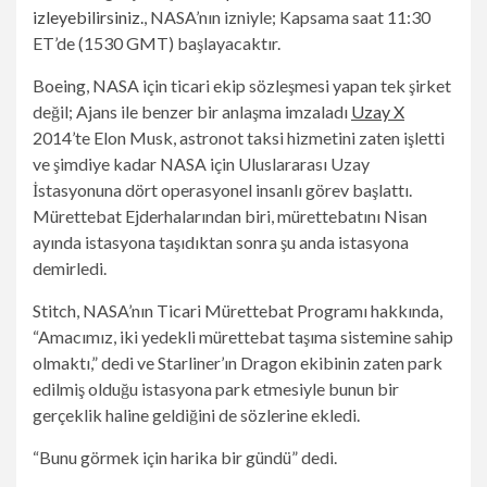
izleyebilirsiniz.
, NASA’nın izniyle; Kapsama saat 11:30
ET’de (1530 GMT) başlayacaktır.
Boeing, NASA için ticari ekip sözleşmesi yapan tek şirket
değil; Ajans ile benzer bir anlaşma imzaladı
Uzay X
2014’te Elon Musk, astronot taksi hizmetini zaten işletti
ve şimdiye kadar NASA için Uluslararası Uzay
İstasyonuna dört operasyonel insanlı görev başlattı.
Mürettebat Ejderhalarından biri, mürettebatını Nisan
ayında istasyona taşıdıktan sonra şu anda istasyona
demirledi.
Stitch, NASA’nın Ticari Mürettebat Programı hakkında,
“Amacımız, iki yedekli mürettebat taşıma sistemine sahip
olmaktı,” dedi ve Starliner’ın Dragon ekibinin zaten park
edilmiş olduğu istasyona park etmesiyle bunun bir
gerçeklik haline geldiğini de sözlerine ekledi.
“Bunu görmek için harika bir gündü” dedi.