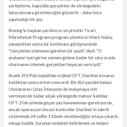
yerleştirme, kapsülün gerçekten de yörüngedeki
laboratuvara girebileceğini gösterdi – daha önce
yapmadığı bir şey.
Boeing’in başkan yardımcısı ve şirketin Ticari
Mürettebat Programı program yöneticisi Mark Naby,
yanaştıktan sonra bir konferans görüşmesinde
“Gerçekten izlenmesi gereken bir şeydi” dedi. “O
arabanın içeri girme zamanı gelene kadar bir süre orada
oturmasını izlemek gerçekten heyecan vericiydi.”
Aralık 2019’da başlatılan orijinal OFT, Starliner’a maruz
kaldıktan sonra erken sona erdi.
Bir dizi yazılım hatası
Uluslararası Uzay İstasyonu ile buluşmaya izin
vermeyecek kadar alçak yörüngede mahsur kaldılar.
OFT-2’nin aslında geçen yaz havalanması gerekiyordu,
ancak operasyon öncesi kontroller Starliner’ın tahrik
sisteminde 24 valfin 13’ünün oksitlendiğini ortaya çıkardı.
sıkışıp kaldık
. Sorunun nedenini belirlemek ve tedavi