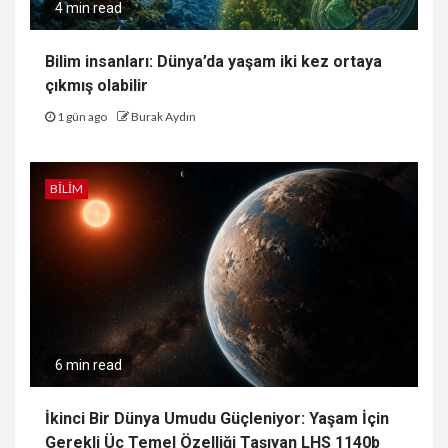
4 min read
Bilim insanları: Dünya’da yaşam iki kez ortaya
çıkmış olabilir
1 gün ago
Burak Aydın
BILIM
6 min read
İkinci Bir Dünya Umudu Güçleniyor: Yaşam İçin
Gerekli Üç Temel Özelliği Taşıyan LHS 1140b