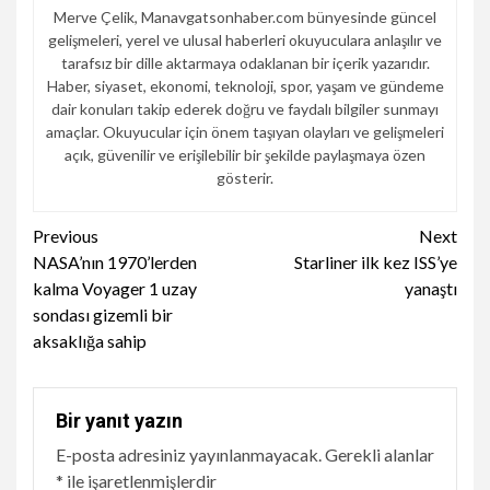
Merve Çelik, Manavgatsonhaber.com bünyesinde güncel
gelişmeleri, yerel ve ulusal haberleri okuyuculara anlaşılır ve
tarafsız bir dille aktarmaya odaklanan bir içerik yazarıdır.
Haber, siyaset, ekonomi, teknoloji, spor, yaşam ve gündeme
dair konuları takip ederek doğru ve faydalı bilgiler sunmayı
amaçlar. Okuyucular için önem taşıyan olayları ve gelişmeleri
açık, güvenilir ve erişilebilir bir şekilde paylaşmaya özen
gösterir.
Continue
Previous
Next
NASA’nın 1970’lerden
Starliner ilk kez ISS’ye
Reading
kalma Voyager 1 uzay
yanaştı
sondası gizemli bir
aksaklığa sahip
Bir yanıt yazın
E-posta adresiniz yayınlanmayacak.
Gerekli alanlar
*
ile işaretlenmişlerdir