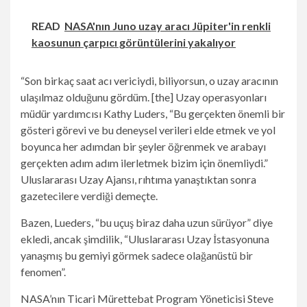
READ
NASA'nın Juno uzay aracı Jüpiter'in renkli
kaosunun çarpıcı görüntülerini yakalıyor
“Son birkaç saat acı vericiydi, biliyorsun, o uzay aracının
ulaşılmaz olduğunu gördüm. [the] Uzay operasyonları
müdür yardımcısı Kathy Luders, “Bu gerçekten önemli bir
gösteri görevi ve bu deneysel verileri elde etmek ve yol
boyunca her adımdan bir şeyler öğrenmek ve arabayı
gerçekten adım adım ilerletmek bizim için önemliydi.”
Uluslararası Uzay Ajansı, rıhtıma yanaştıktan sonra
gazetecilere verdiği demeçte.
Bazen, Lueders, “bu uçuş biraz daha uzun sürüyor” diye
ekledi, ancak şimdilik, “Uluslararası Uzay İstasyonuna
yanaşmış bu gemiyi görmek sadece olağanüstü bir
fenomen”.
NASA’nın Ticari Mürettebat Program Yöneticisi Steve