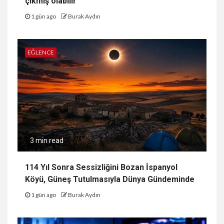
çıkmış olabilir
1 gün ago
Burak Aydın
EĞLENCE
3 min read
114 Yıl Sonra Sessizliğini Bozan İspanyol
Köyü, Güneş Tutulmasıyla Dünya Gündeminde
1 gün ago
Burak Aydın