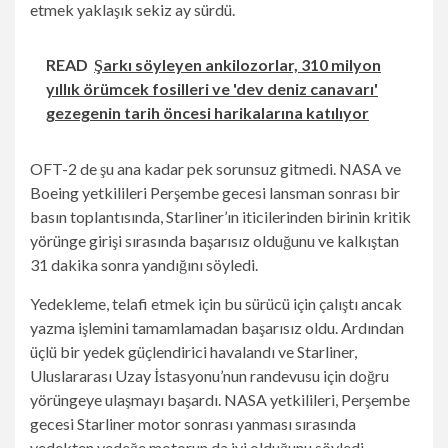
etmek yaklaşık sekiz ay sürdü.
READ
Şarkı söyleyen ankilozorlar, 310 milyon
yıllık örümcek fosilleri ve 'dev deniz canavarı'
gezegenin tarih öncesi harikalarına katılıyor
OFT-2 de şu ana kadar pek sorunsuz gitmedi. NASA ve
Boeing yetkilileri Perşembe gecesi lansman sonrası bir
basın toplantısında, Starliner’ın iticilerinden birinin kritik
yörünge girişi sırasında başarısız olduğunu ve kalkıştan
31 dakika sonra yandığını söyledi.
Yedekleme, telafi etmek için bu sürücü için çalıştı ancak
yazma işlemini tamamlamadan başarısız oldu. Ardından
üçlü bir yedek güçlendirici havalandı ve Starliner,
Uluslararası Uzay İstasyonu’nun randevusu için doğru
yörüngeye ulaşmayı başardı. NASA yetkilileri, Perşembe
gecesi Starliner motor sonrası yanması sırasında
yedekten yedeğe motorun da iyi olduğunu söyledi.