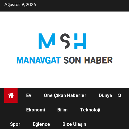
Skip
Ağustos 9, 2026
to
content
Ev
Öne Çıkan Haberler
Dünya
Ekonomi
Bilim
Teknoloji
Spor
Eğlence
Bize Ulaşın