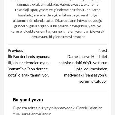
sunmaya odaklanmaktadır. Haber, siyaset, ekonomi,
teknoloji, spor, yaşam ve gündeme dair farklı konularda
hazırladığı içeriklerde açık anlatımı ve güvenilir bilgi
aktarımını ön planda tutar. Okuyucuların ihtiyaç duyduğu
güncel bilgileri erişilebilir bir şekilde paylaşırken, yerel ve
küresel ölçekte önem taşıyan gelişmeleri yakından izleyerek
kamuoyunu bilgilendirmeyi amaçlar.
Continue
Previous
Next
İlk Borderlands oyununa
Dame Lauryn Hill, bilet
Reading
ilişkin incelemeler, oyunu
satışlarındaki düşüş ve turun
“cansız” ve “son derece
iptal edilmesinden
kötü” olarak tanımlıyor.
medyadaki “sansasyon”u
sorumlu tutuyor
Bir yanıt yazın
E-posta adresiniz yayınlanmayacak.
Gerekli alanlar
*
ile işaretlenmişlerdir