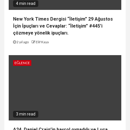
4 min read
New York Times Dergisi “İletişim” 29 Ağustos
İçin İpuçları ve Cevaplar: “İletişim” #445’i
çözmeye yönelik ipuçları.
2 yıl ago
Elif Kaya
EĞLENCE
3 min read
A24, Daniel Craig’in başrol oynadığı ve Luca