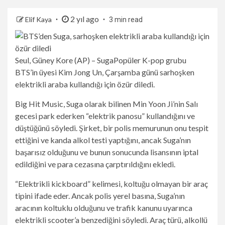
2 yıl ago
Elif Kaya
3 min read
Seul, Güney Kore (AP) –
Suga
Popüler K-pop grubu
BTS’in üyesi Kim Jong Un, Çarşamba günü sarhoşken
elektrikli araba kullandığı için özür diledi.
Big Hit Music, Suga olarak bilinen Min Yoon Ji’nin Salı
gecesi park ederken “elektrik panosu” kullandığını ve
düştüğünü söyledi. Şirket, bir polis memurunun onu tespit
ettiğini ve kanda alkol testi yaptığını, ancak Suga’nın
başarısız olduğunu ve bunun sonucunda lisansının iptal
edildiğini ve para cezasına çarptırıldığını ekledi.
“Elektrikli kickboard” kelimesi, koltuğu olmayan bir araç
tipini ifade eder. Ancak polis yerel basına, Suga’nın
aracının koltuklu olduğunu ve trafik kanunu uyarınca
elektrikli scooter’a benzediğini söyledi. Araç türü, alkollü