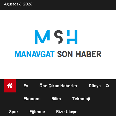
Skip
Ağustos 6, 2026
to
content
Ev
Öne Çıkan Haberler
Dünya
Ekonomi
Bilim
Teknoloji
EĞLENCE
Spor
Eğlence
Bize Ulaşın