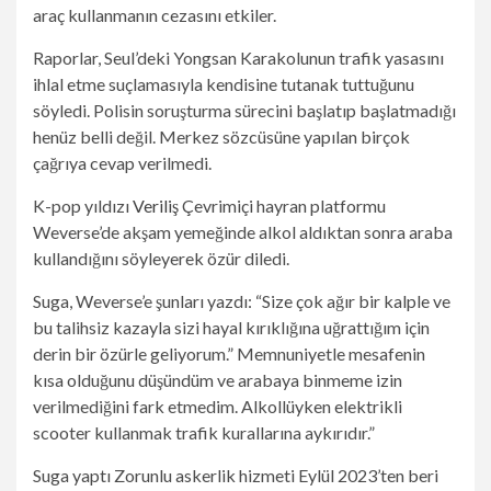
araç kullanmanın cezasını etkiler.
Raporlar, Seul’deki Yongsan Karakolunun trafik yasasını
ihlal etme suçlamasıyla kendisine tutanak tuttuğunu
söyledi. Polisin soruşturma sürecini başlatıp başlatmadığı
henüz belli değil. Merkez sözcüsüne yapılan birçok
çağrıya cevap verilmedi.
K-pop yıldızı
Veriliş
Çevrimiçi hayran platformu
Weverse’de akşam yemeğinde alkol aldıktan sonra araba
kullandığını söyleyerek özür diledi.
Suga, Weverse’e şunları yazdı: “Size çok ağır bir kalple ve
bu talihsiz kazayla sizi hayal kırıklığına uğrattığım için
derin bir özürle geliyorum.” Memnuniyetle mesafenin
kısa olduğunu düşündüm ve arabaya binmeme izin
verilmediğini fark etmedim. Alkollüyken elektrikli
scooter kullanmak trafik kurallarına aykırıdır.”
Suga yaptı
Zorunlu askerlik hizmeti
Eylül 2023’ten beri