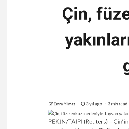
Çin, füz
yakınlar
3 yıl ago
Emre Yılmaz
3 min read
PEKİN/TAIPI (Reuters) – Çin’in