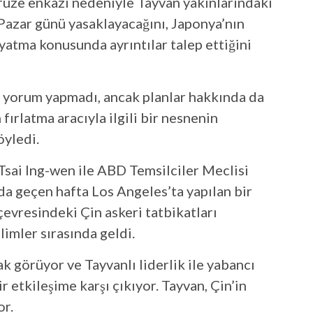
ı füze enkazı nedeniyle Tayvan yakınlarındaki
 Pazar günü yasaklayacağını, Japonya’nın
atma konusunda ayrıntılar talep ettiğini
 yorum yapmadı, ancak planlar hakkında da
fırlatma aracıyla ilgili bir nesnenin
yledi.
Tsai Ing-wen ile ABD Temsilciler Meclisi
a geçen hafta Los Angeles’ta yapılan bir
çevresindeki Çin askeri tatbikatları
imler sırasında geldi.
ak görüyor ve Tayvanlı liderlik ile yabancı
r etkileşime karşı çıkıyor. Tayvan, Çin’in
or.