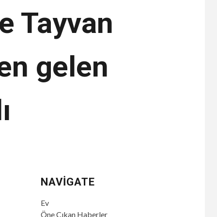
le Tayvan
den gelen
ı
NAVIGATE
Ev
Öne Çıkan Haberler