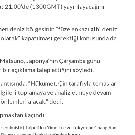
at 21:00’de (1300GMT) yayınlayacağını
nen deniz bölgesinin “füze ​​enkazı gibi deniz
 olarak” kapatılması gerektiği konusunda da
 Matsuno, Japonya’nın Çarşamba günü
 bir açıklama talep ettiğini söyledi.
antısında, “Hükümet, Çin tarafıyla temaslar
bilgileri toplamaya ve analiz etmeye devam
önlemleri alacak.” dedi.
apmaktan kaçındı.
or edilmiştir) Taipei’den Yimo Lee ve Tokyo’dan Chang Ran
 Baum ve Jason Neely tarafından kurgu