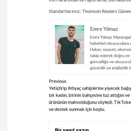
Standartlarımız:
Thomson Reuters Güven İ
Emre Yılmaz
Emre Yılmaz, Manavgats
haberleri okuyuculara an
Haber, siyaset, ekonom
takip ederek doğru ve fa
güncelliğe ve okuyucul
güvenilir ve erişilebili
Continue
Previous
Yetiştirip ihtiyaç sahiplerine yiyecek bağı
Reading
bir kadın, birinin bahçesine tuz attığını ve
ürününün mahvolduğunu söyledi. TikToke
ve destek sunmak için koştu.
Bir yanıt yazın