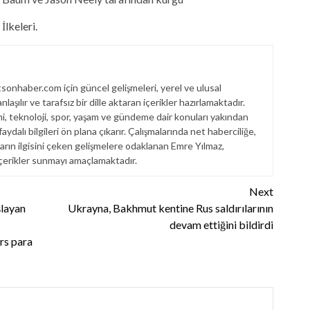
lkeleri.
onhaber.com için güncel gelişmeleri, yerel ve ulusal
laşılır ve tarafsız bir dille aktaran içerikler hazırlamaktadır.
i, teknoloji, spor, yaşam ve gündeme dair konuları yakından
ydalı bilgileri ön plana çıkarır. Çalışmalarında net haberciliğe,
arın ilgisini çeken gelişmelere odaklanan Emre Yılmaz,
r içerikler sunmayı amaçlamaktadır.
Next
şlayan
Ukrayna, Bakhmut kentine Rus saldırılarının
devam ettiğini bildirdi
rs para