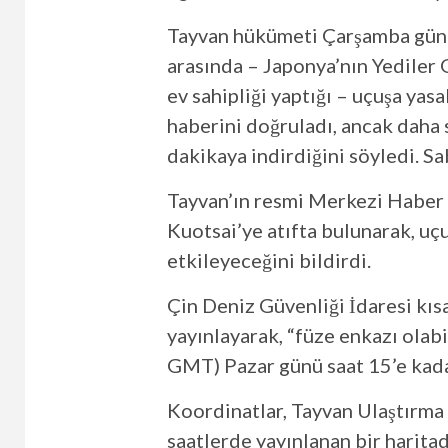
Tayvan hükümeti Çarşamba günü R
arasında – Japonya’nın Yediler G
ev sahipliği yaptığı – uçuşa yas
haberini doğruladı, ancak daha 
dakikaya indirdiğini söyledi. Sa
Tayvan’ın resmi Merkezi Haber 
Kuotsai’ye atıfta bulunarak, uç
etkileyeceğini bildirdi.
Çin Deniz Güvenliği İdaresi kıs
yayınlayarak, “füze ​​enkazı ola
GMT) Pazar günü saat 15’e kada
Koordinatlar, Tayvan Ulaştırma
saatlerde yayınlanan bir harita