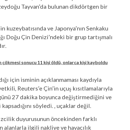
uzeydoğu Tayvan’da bulunan dikdörtgen bir
’nin kuzeybatısında ve Japonya’nın Senkaku
ğı Doğu Çin Denizi’ndeki bir grup tartışmalı
ır.
 çökmesi sonucu 11 kişi öldü, onlarca kişi kayboldu
ğı için isminin açıklanmaması kaydıyla
etkili, Reuters’e Çin’in uçuş kısıtlamalarıyla
 günü 27 dakika boyunca değiştirmediğini ve
apsadığını söyledi. , uçaklar değil.
izcilik duyurusunun öncekinden farklı
alanlarla ilgili nakliye ve havacılık