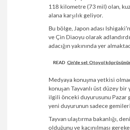
118 kilometre (73 mil) olan, k
alana karşılık geliyor.
Bu bölge, Japon adası Ishigaki
ve Çin Diaoyu olarak adlandırdı
adacığın yakınında yer almaktad
READ
Çin'de sel: Otoyol köprüsünün
Medyaya konuşma yetkisi olmadı
konuşan Tayvanlı üst düzey bir y
ilgili önceki duyurusunu Pazar
yeni duyurunun sadece gemileri k
Tayvan ulaştırma bakanlığı, den
olduğunu ve kaçınılması gereken 