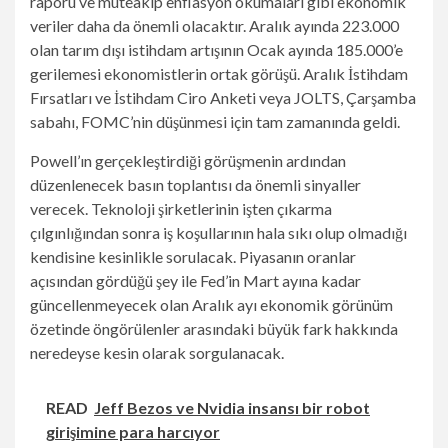
raporu ve müteakip enflasyon okumaları gibi ekonomik
veriler daha da önemli olacaktır. Aralık ayında 223.000
olan tarım dışı istihdam artışının Ocak ayında 185.000’e
gerilemesi ekonomistlerin ortak görüşü. Aralık İstihdam
Fırsatları ve İstihdam Ciro Anketi veya JOLTS, Çarşamba
sabahı, FOMC’nin düşünmesi için tam zamanında geldi.
Powell’ın gerçekleştirdiği görüşmenin ardından
düzenlenecek basın toplantısı da önemli sinyaller
verecek. Teknoloji şirketlerinin işten çıkarma
çılgınlığından sonra iş koşullarının hala sıkı olup olmadığı
kendisine kesinlikle sorulacak. Piyasanın oranlar
açısından gördüğü şey ile Fed’in Mart ayına kadar
güncellenmeyecek olan Aralık ayı ekonomik görünüm
özetinde öngörülenler arasındaki büyük fark hakkında
neredeyse kesin olarak sorgulanacak.
READ
Jeff Bezos ve Nvidia insansı bir robot
girişimine para harcıyor