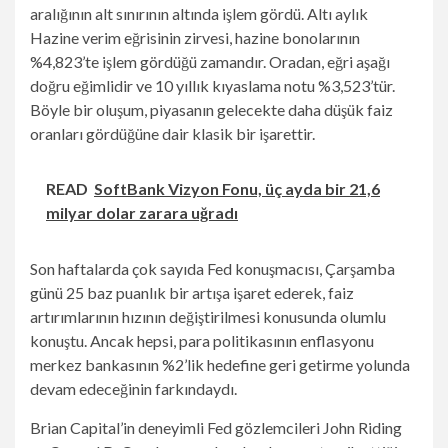
aralığının alt sınırının altında işlem gördü. Altı aylık
Hazine verim eğrisinin zirvesi, hazine bonolarının
%4,823’te işlem gördüğü zamandır. Oradan, eğri aşağı
doğru eğimlidir ve 10 yıllık kıyaslama notu %3,523’tür.
Böyle bir oluşum, piyasanın gelecekte daha düşük faiz
oranları gördüğüne dair klasik bir işarettir.
READ
SoftBank Vizyon Fonu, üç ayda bir 21,6
milyar dolar zarara uğradı
Son haftalarda çok sayıda Fed konuşmacısı, Çarşamba
günü 25 baz puanlık bir artışa işaret ederek, faiz
artırımlarının hızının değiştirilmesi konusunda olumlu
konuştu. Ancak hepsi, para politikasının enflasyonu
merkez bankasının %2’lik hedefine geri getirme yolunda
devam edeceğinin farkındaydı.
Brian Capital’in deneyimli Fed gözlemcileri John Riding