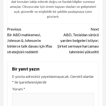
dair konuları takip ederek doğru ve faydalı bilgiler sunmayı
amaçlar. Okuyucular için önem taşıyan olayları ve gelişmeleri
açık, güvenilir ve erişilebilir bir şekilde paylaşmaya özen
gösterir.
Continue
Previous
Next
Bir ABD mahkemesi,
ABD, Tesla’dan sürücü
Reading
Johnson & Johnson’ın
yardım belgeleri istiyor;
binlerce talk davası için iflas
Şirket sermaye harcaması
stratejisini reddetti
tahminini yükseltti
Bir yanıt yazın
E-posta adresiniz yayınlanmayacak.
Gerekli alanlar
*
ile işaretlenmişlerdir
Yorum
*