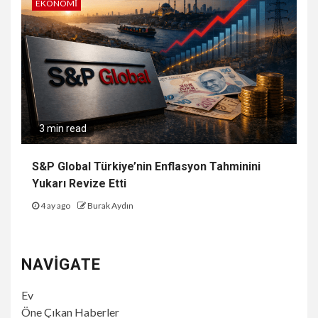
EKONOMI
3 min read
S&P Global Türkiye’nin Enflasyon Tahminini
Yukarı Revize Etti
4 ay ago
Burak Aydın
NAVIGATE
Ev
Öne Çıkan Haberler