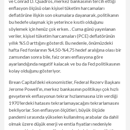
ve Conrad D. Quadros, merkez bankasının tercih ettiği
enflasyon ölçüsü olan kişisel tüketim harcamaları
deflatörüne ilişkin son okumalara dayanarak, politikanın
bu hedefe ulaşmak için yeterince kısıtlı olduğunu
söylemek için henüz çok erken. . Cuma günü yayınlanan
veriler, kişisel tüketim harcamaları (PCE) deflatörünün
yıllık %5.0 arttığını gösterdi. Bu nedenle, önümüzdeki
hafta Fed fonlarının %4,50-%4,75 hedef aralığına olası bir
zamsından sonra bile, faiz oranı enflasyona göre
ayarlandığında negatif kalacak ve bu da Fed politikasının
kolay olduğunu gösteriyor.
Brean Capital’deki ekonomistler, Federal Rezerv Başkanı
Jerome Powell’ın, merkez bankasının politikayı çok hızlı
gevşeterek enflasyonun tekrar hızlanmasına izin verdiği
1970’lerdeki hatasını tekrarlamayacağını tekrarlamasını
bekliyorlar. Son enflasyon ölçütleri, büyük ölçüde
pandemi sırasında yükselen kullanılmış arabalar da dahil
olmak üzere düşük enerji ve emtia fiyatları nedeniyle