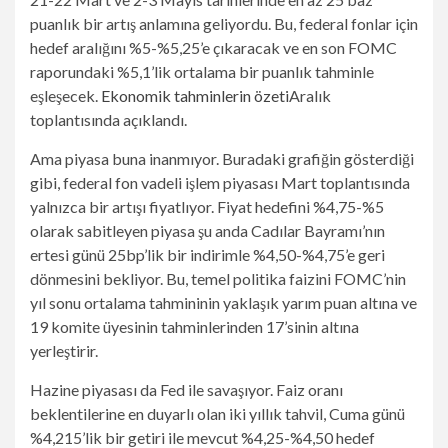
puanlık bir artış anlamına geliyordu. Bu, federal fonlar için
hedef aralığını %5-%5,25’e çıkaracak ve en son FOMC
raporundaki %5,1’lik ortalama bir puanlık tahminle
eşleşecek.
Ekonomik tahminlerin özeti
Aralık
toplantısında açıklandı.
Ama piyasa buna inanmıyor. Buradaki grafiğin gösterdiği
gibi, federal fon vadeli işlem piyasası Mart toplantısında
yalnızca bir artışı fiyatlıyor. Fiyat hedefini %4,75-%5
olarak sabitleyen piyasa şu anda Cadılar Bayramı’nın
ertesi günü 25bp’lik bir indirimle %4,50-%4,75’e geri
dönmesini bekliyor. Bu, temel politika faizini FOMC’nin
yıl sonu ortalama tahmininin yaklaşık yarım puan altına ve
19 komite üyesinin tahminlerinden 17’sinin altına
yerleştirir.
Hazine piyasası da Fed ile savaşıyor. Faiz oranı
beklentilerine en duyarlı olan iki yıllık tahvil, Cuma günü
%4,215’lik bir getiri ile mevcut %4,25-%4,50 hedef