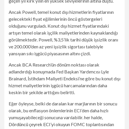
geçen yıl kırk yılın en yüksek seviyelerinin altına düştü.
Ancak Powell, temel konut dışı hizmetlerin fiyatlarının
gelecekteki fiyat eğilimlerinin öncü göstergeleri
olduğunu vurguladı. Konut dışı hizmet fiyatlarındaki
artışın temel olarak işçilik maliyetlerinden kaynaklandığı
görülmektedir. Powell, %3,5’lik tarihi düşük işsizlik oranı
ve 200.000’den az yeni işsizlik sigortası talebiyle
yansıyan sıkı işgücü piyasasının altını çizdi.
Ancak BCA Research’ün dönüm noktası olarak
adlandırdığı konuşmada Fed Başkan Yardımcısı Lyle
Brainard, İstihdam Maliyeti Endeksi’ne göre bu konut dışı
hizmet maliyetlerinin işgücü harcamalarından daha
keskin bir şekilde arttığını belirtti.
Eğer öyleyse, belki de daralan kar marjlarının bir sonucu
olarak, bu enflasyon önlemlerinin ECI’den daha hızlı
yumuşayabileceği sonucuna varılabilir. her halde,
Dördüncü çeyrek ECI’yi okuyun
FOMC toplantısından