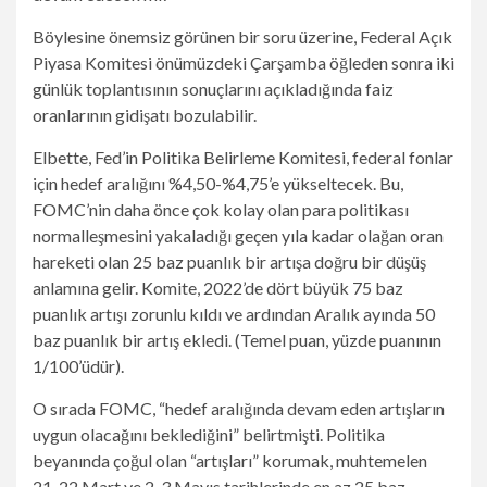
Böylesine önemsiz görünen bir soru üzerine, Federal Açık
Piyasa Komitesi önümüzdeki Çarşamba öğleden sonra iki
günlük toplantısının sonuçlarını açıkladığında faiz
oranlarının gidişatı bozulabilir.
Elbette, Fed’in Politika Belirleme Komitesi, federal fonlar
için hedef aralığını %4,50-%4,75’e yükseltecek. Bu,
FOMC’nin daha önce çok kolay olan para politikası
normalleşmesini yakaladığı geçen yıla kadar olağan oran
hareketi olan 25 baz puanlık bir artışa doğru bir düşüş
anlamına gelir. Komite, 2022’de dört büyük 75 baz
puanlık artışı zorunlu kıldı ve ardından Aralık ayında 50
baz puanlık bir artış ekledi. (Temel puan, yüzde puanının
1/100’üdür).
O sırada FOMC, “hedef aralığında devam eden artışların
uygun olacağını beklediğini” belirtmişti. Politika
beyanında çoğul olan “artışları” korumak, muhtemelen
21-22 Mart ve 2-3 Mayıs tarihlerinde en az 25 baz