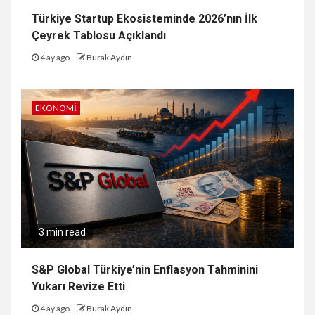
Türkiye Startup Ekosisteminde 2026’nın İlk
Çeyrek Tablosu Açıklandı
4 ay ago
Burak Aydın
EKONOMI
3 min read
S&P Global Türkiye’nin Enflasyon Tahminini
Yukarı Revize Etti
4 ay ago
Burak Aydın