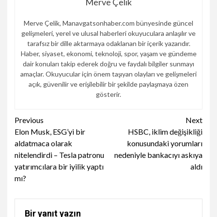
Merve Çelik
Merve Çelik, Manavgatsonhaber.com bünyesinde güncel
gelişmeleri, yerel ve ulusal haberleri okuyuculara anlaşılır ve
tarafsız bir dille aktarmaya odaklanan bir içerik yazarıdır.
Haber, siyaset, ekonomi, teknoloji, spor, yaşam ve gündeme
dair konuları takip ederek doğru ve faydalı bilgiler sunmayı
amaçlar. Okuyucular için önem taşıyan olayları ve gelişmeleri
açık, güvenilir ve erişilebilir bir şekilde paylaşmaya özen
gösterir.
Continue
Previous
Next
Elon Musk, ESG’yi bir
HSBC, iklim değişikliği
Reading
aldatmaca olarak
konusundaki yorumları
nitelendirdi – Tesla patronu
nedeniyle bankacıyı askıya
yatırımcılara bir iyilik yaptı
aldı
mı?
Bir yanıt yazın