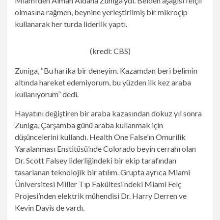
Miami’den Alman Aldana Zuniga’ydı. Belden aşağısı felçli
olmasına rağmen, beynine yerleştirilmiş bir mikroçip
kullanarak her turda liderlik yaptı.
(kredi: CBS)
Zuniga, “Bu harika bir deneyim. Kazamdan beri belimin
altında hareket edemiyorum, bu yüzden ilk kez araba
kullanıyorum” dedi.
Hayatını değiştiren bir araba kazasından dokuz yıl sonra
Zuniga, Çarşamba günü araba kullanmak için
düşüncelerini kullandı. Health One False’ın Omurilik
Yaralanması Enstitüsü’nde Colorado beyin cerrahı olan
Dr. Scott Falsey liderliğindeki bir ekip tarafından
tasarlanan teknolojik bir atılım. Grupta ayrıca Miami
Üniversitesi Miller Tıp Fakültesi’ndeki Miami Felç
Projesi’nden elektrik mühendisi Dr. Harry Derren ve
Kevin Davis de vardı.