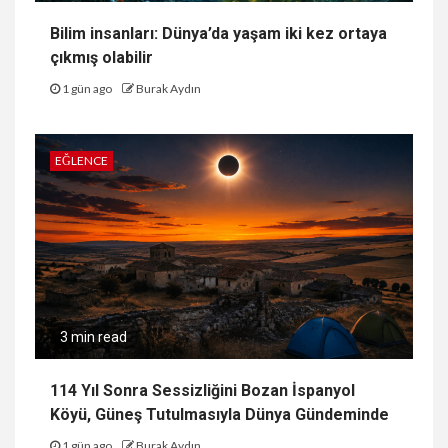
Bilim insanları: Dünya’da yaşam iki kez ortaya
çıkmış olabilir
1 gün ago
Burak Aydın
EĞLENCE
3 min read
114 Yıl Sonra Sessizliğini Bozan İspanyol
Köyü, Güneş Tutulmasıyla Dünya Gündeminde
1 gün ago
Burak Aydın