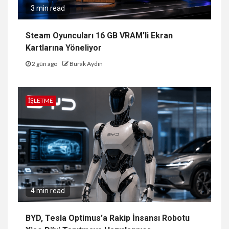
3 min read
Steam Oyuncuları 16 GB VRAM’li Ekran
Kartlarına Yöneliyor
2 gün ago
Burak Aydın
İŞLETME
4 min read
BYD, Tesla Optimus’a Rakip İnsansı Robotu