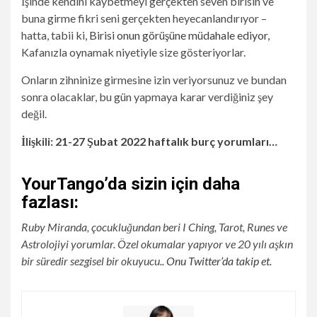
İşinde kendini kaybetmeyi gerçekten seven birisin ve
buna girme fikri seni gerçekten heyecanlandırıyor –
hatta, tabii ki,
Birisi onun görüşüne müdahale ediyor,
Kafanızla oynamak niyetiyle size gösteriyorlar.
Onların zihninize girmesine izin veriyorsunuz ve bundan
sonra olacaklar, bu gün yapmaya karar verdiğiniz şey
değil.
İlişkili:
21-27 Şubat 2022 haftalık burç yorumları…
YourTango’da sizin için daha
fazlası:
Ruby Miranda, çocukluğundan beri I Ching, Tarot, Runes ve
Astrolojiyi yorumlar. Özel okumalar yapıyor ve 20 yılı aşkın
bir süredir sezgisel bir okuyucu.
. Onu Twitter’da takip et.