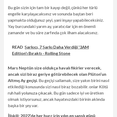
Bu gün sizin için tam bir kayıp değil, çünkü her türlü
engelle karşılaşacaksınız ve sonunda baştan beri
yapmakta olduğunuz şeyi, yani inşayı yapabileceksiniz.
Yay burcundaki yarım ay, yaratıcılar için en önemli
zamandır ve bu süre zarfında çok ilham alacaksınız.
READ
Şarkıcı, 7 Şarkı Daha Verdiği '3AM
Edition'ı Bıraktı - Rolling Stone
Mars Neptün size oldukça havalı fikirler verecek,
ancak sizi biraz geriye götürebilecek olan Plüton’un
Altmış Ay geçişi.
Bu geçişi sallamak, size yakın birini nasıl
etkilediği konusunda sizi nasıl biraz bozabilir. onlar
Kötü
ruh hali yolunuza çıkacak
. Bu gün sadece iyi ve üretken
olmak istiyorsunuz, ancak hayatınızdaki birinin aklında
başka bir şey var.
İlişkili:
2022’de her burç için yılın en şanslı günü