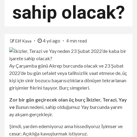
sahip olacak?
4 yıl ago
Elif Kaya
4 min read
Ay Çarşamba günü Akrep burcunda olacak ve 23 Şubat
2022’de bu gün sefalet veya talihsizlik vaat etmese de, üç
kişi için sinir bozucu başarısızlıklara dönüşen tekrarlanan
girişimler fikrini taşıyor. Burç simgeleri.
Zor bir gün geçirecek olan üç burç İkizler, Terazi, Yay
ve
Bunun nedeni, sahip olduğumuz
Yay burcunda yarım
ay
akşam gerçekleşir.
Şimdi, yardım edemiyoruz ama hissediyoruz
İyimser ve
cesur
; Açıklığa kavuşturmak istiyoruz.