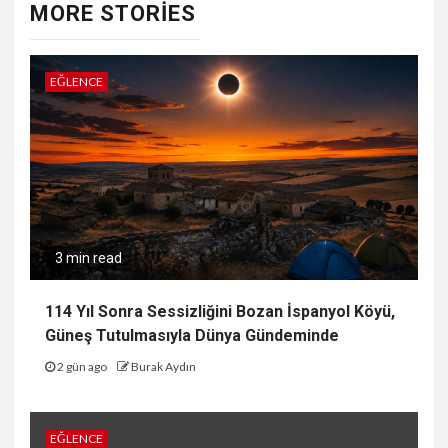
MORE STORIES
EĞLENCE
3 min read
114 Yıl Sonra Sessizliğini Bozan İspanyol Köyü,
Güneş Tutulmasıyla Dünya Gündeminde
2 gün ago
Burak Aydın
EĞLENCE