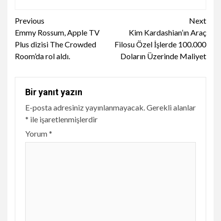
Continue
Previous
Next
Emmy Rossum, Apple TV
Kim Kardashian’ın Araç
Reading
Plus dizisi The Crowded
Filosu Özel İşlerde 100.000
Room’da rol aldı.
Doların Üzerinde Maliyet
Bir yanıt yazın
E-posta adresiniz yayınlanmayacak.
Gerekli alanlar
*
ile işaretlenmişlerdir
Yorum
*