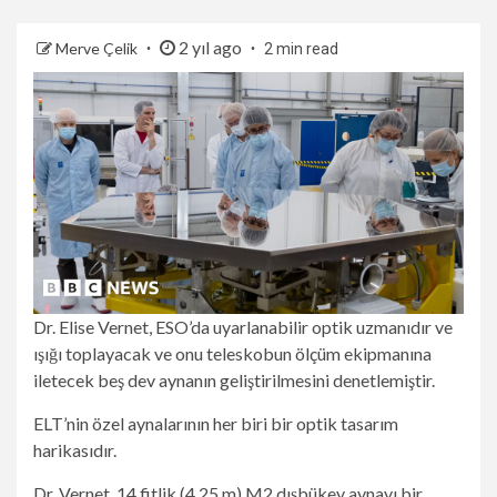
2 yıl ago
Merve Çelik
2 min read
Dr. Elise Vernet, ESO’da uyarlanabilir optik uzmanıdır ve
ışığı toplayacak ve onu teleskobun ölçüm ekipmanına
iletecek beş dev aynanın geliştirilmesini denetlemiştir.
ELT’nin özel aynalarının her biri bir optik tasarım
harikasıdır.
Dr. Vernet, 14 fitlik (4,25 m) M2 dışbükey aynayı bir