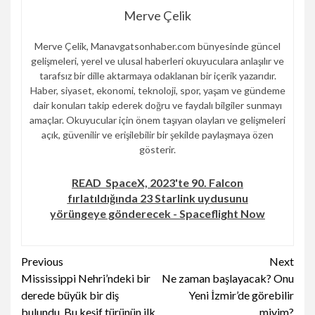
Merve Çelik
Merve Çelik, Manavgatsonhaber.com bünyesinde güncel
gelişmeleri, yerel ve ulusal haberleri okuyuculara anlaşılır ve
tarafsız bir dille aktarmaya odaklanan bir içerik yazarıdır.
Haber, siyaset, ekonomi, teknoloji, spor, yaşam ve gündeme
dair konuları takip ederek doğru ve faydalı bilgiler sunmayı
amaçlar. Okuyucular için önem taşıyan olayları ve gelişmeleri
açık, güvenilir ve erişilebilir bir şekilde paylaşmaya özen
gösterir.
READ
SpaceX, 2023'te 90. Falcon
fırlatıldığında 23 Starlink uydusunu
yörüngeye gönderecek - Spaceflight Now
Continue
Previous
Next
Mississippi Nehri’ndeki bir
Ne zaman başlayacak? Onu
Reading
derede büyük bir diş
Yeni İzmir’de görebilir
bulundu. Bu keşif türünün ilk
miyim?