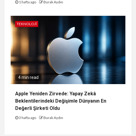
1 hafta ago
Burak Aydın
TEKNOLOJI
4 min read
Apple Yeniden Zirvede: Yapay Zekâ
Beklentilerindeki Değişimle Dünyanın En
Değerli Şirketi Oldu
3 hafta ago
Burak Aydın