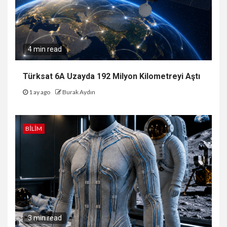
4 min read
Türksat 6A Uzayda 192 Milyon Kilometreyi Aştı
1 ay ago
Burak Aydın
BILIM
3 min read