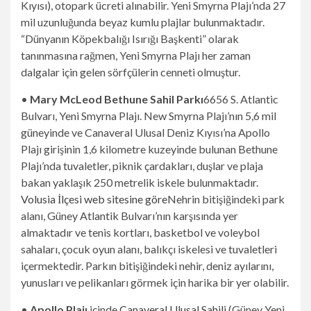
Kıyısı), otopark ücreti alınabilir. Yeni Smyrna Plajı’nda 27
mil uzunluğunda beyaz kumlu plajlar bulunmaktadır.
“Dünyanın Köpekbalığı Isırığı Başkenti” olarak
tanınmasına rağmen, Yeni Smyrna Plajı her zaman
dalgalar için gelen sörfçülerin cenneti olmuştur.
•
Mary McLeod Bethune Sahil Parkı
6656 S. Atlantic
Bulvarı, Yeni Smyrna Plajı. New Smyrna Plajı’nın 5,6 mil
güneyinde ve Canaveral Ulusal Deniz Kıyısı’na Apollo
Plajı girişinin 1,6 kilometre kuzeyinde bulunan Bethune
Plajı’nda tuvaletler, piknik çardakları, duşlar ve plaja
bakan yaklaşık 250 metrelik iskele bulunmaktadır.
Volusia İlçesi web sitesine göre
Nehrin bitişiğindeki park
alanı, Güney Atlantik Bulvarı’nın karşısında yer
almaktadır ve tenis kortları, basketbol ve voleybol
sahaları, çocuk oyun alanı, balıkçı iskelesi ve tuvaletleri
içermektedir. Parkın bitişiğindeki nehir, deniz ayılarını,
yunusları ve pelikanları görmek için harika bir yer olabilir.
•
Apollo Plajı
içinde
Canaveral Ulusal Sahili
(Güney Yeni