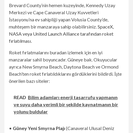
Brevard County’nin hemen kuzeyinde, Kennedy Uzay
Merkezi ve Cape Canaveral Uzay Kuvvetleri
İstasyonu’na ev sahipliği yapan Volusia County’de,
muhteşem bir manzaraya sahip olabilirsiniz.
SpaceX,
NASA veya United Launch Alliance tarafından roket
fırlatılması
.
Roket fırlatmalarını buradan izlemek için en iyi
manzaralar sahil boyuncadır. Güneye bak. Okuyucular
ayrıca New Smyrna Beach, Daytona Beach ve Ormond
Beach’ten roket fırlatıldıklarını gördüklerini bildirdi. İşte
önerilen bazı siteler:
READ
Bilim adamları enerji tasarrufu yapmanın
ve suyu daha verimli bir şekilde kaynatmanın bir
yolunu buldular
•
Güney Yeni Smyrna Plajı
(Canaveral Ulusal Deniz