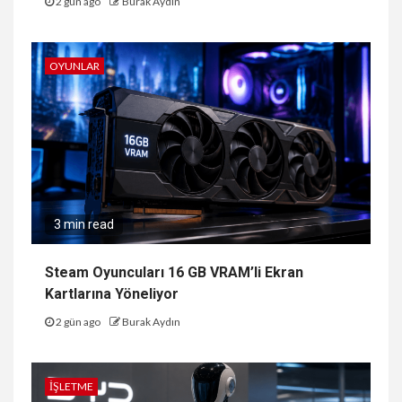
2 gün ago
Burak Aydın
OYUNLAR
3 min read
Steam Oyuncuları 16 GB VRAM’li Ekran
Kartlarına Yöneliyor
2 gün ago
Burak Aydın
İŞLETME