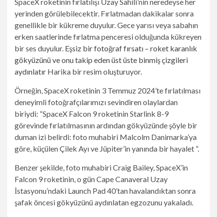
SpaceX roketinin fırlatılışı Uzay Sahili’nin neredeyse her
yerinden görülebilecektir. Fırlatmadan dakikalar sonra
genellikle bir kükreme duyulur. Gece yarısı veya sabahın
erken saatlerinde fırlatma penceresi olduğunda kükreyen
bir ses duyulur.
Eşsiz bir fotoğraf fırsatı – roket karanlık
gökyüzünü ve onu takip eden üst üste binmiş çizgileri
aydınlatır
Harika bir resim oluşturuyor.
Örneğin, SpaceX roketinin 3 Temmuz 2024’te fırlatılması
deneyimli fotoğrafçılarımızı sevindiren olaylardan
biriydi: “SpaceX Falcon 9 roketinin Starlink 8-9
görevinde fırlatılmasının ardından gökyüzünde şöyle bir
duman izi belirdi: foto muhabiri Malcolm Danimarka’ya
göre, küçülen Çilek Ayı ve Jüpiter’in yanında bir hayalet “.
Benzer şekilde, foto muhabiri Craig Bailey, SpaceX’in
Falcon 9 roketinin, o gün Cape Canaveral Uzay
İstasyonu’ndaki Launch Pad 40’tan havalandıktan sonra
şafak öncesi gökyüzünü aydınlatan egzozunu yakaladı.