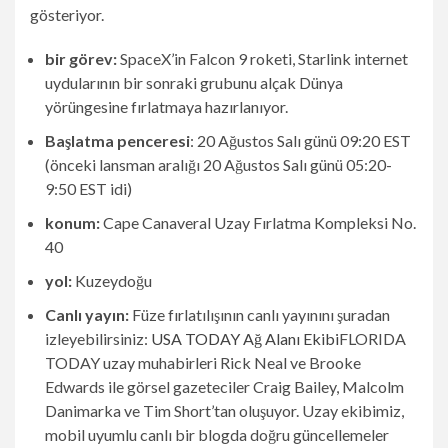
gösteriyor.
bir görev:
SpaceX’in Falcon 9 roketi, Starlink internet
uydularının bir sonraki grubunu alçak Dünya
yörüngesine fırlatmaya hazırlanıyor.
Başlatma penceresi
: 20 Ağustos Salı günü 09:20 EST
(önceki lansman aralığı 20 Ağustos Salı günü 05:20-
9:50 EST idi)
konum:
Cape Canaveral Uzay Fırlatma Kompleksi No.
40
yol:
Kuzeydoğu
Canlı yayın
:
Füze fırlatılışının canlı yayınını şuradan
izleyebilirsiniz:
USA TODAY Ağ Alanı Ekibi
FLORIDA
TODAY uzay muhabirleri Rick Neal ve Brooke
Edwards ile görsel gazeteciler Craig Bailey, Malcolm
Danimarka ve Tim Short’tan oluşuyor. Uzay ekibimiz,
mobil uyumlu canlı bir blogda doğru güncellemeler