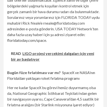
dair öneriler bulunmaktadır. Eğlence Sahili ve diğer çevre
bölgelerdeki yağmurlu koşulları kontrol etmek için
gerçek zamanlı bir hava durumu radarı da bulunmaktadır.
Sorularınız veya yorumlarınız için FLORIDA TODAY uydu
muhabiri Rick Neale’e
rneale@floridatoday.com
adresinden e-posta gönderin. USA TODAY Network’ten
daha fazla uzay haberi için şu adresi ziyaret edin:
floridatoday.com/space
.
READ
LIGO projesi yerçekimi dalgaları için yeni
bir av başlatıyor
Bugün füze fırlatılması var mı?
SpaceX ve NASA’nın
Florida’dan yaklaşan roket fırlatma programı
Her ne kadar SpaceX bu görevi henüz duyurmamış olsa
da, National Geographic İstihbarat Teşkilatı’ndan gelen
bir navigasyon uyarısı, Cape Canaveral’dan 4,5 saatlik bir
fırlatma aralığını (bir Starlink misyonuna işaret ediyor)