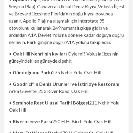
Smyrna Plajı). Canaveral Ulusal Deniz Kıyısı, Volusia İlçesi
ve Brevard İlçesinde Florida’nın doğu kıyısı boyunca
uzanır. Apollo Plajı’na ulaşmak için Interstate 95
otoyolunu kullanarak 249 numaralı çıkışa gidin ve
ardından A1A Devlet Yolu’na dönene kadar doğuya doğru
ilerleyin. Park girişine doğru A1A yolunu takip edin.
•
Oak Hill Nehri’nin kıyıları
Öyle mi?
Volusia İlçesinin
güneyindeki en güneydeki şehir
.
•
Gündoğumu Parkı
275 Nehir Yolu, Oak Hill
•
Goodrich’in Deniz Ürünleri ve İstiridye Restoranı
Arka Güverte, 253 River Road, Oak Hill
•
Seminole Rest Ulusal Tarihi Bölgesi
211 Nehir Yolu,
Oak Hill
•
Riverbreeze Parkı
250 H.H. Birch Yolu, Oak Hill
•
Mary DeWeese Parkı
178 N. Gaines St., Oak Hill.