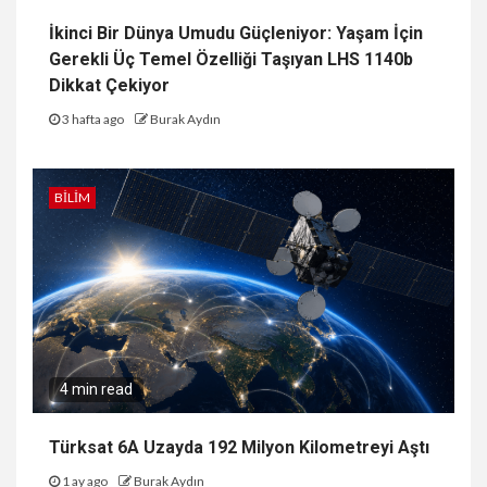
İkinci Bir Dünya Umudu Güçleniyor: Yaşam İçin
Gerekli Üç Temel Özelliği Taşıyan LHS 1140b
Dikkat Çekiyor
3 hafta ago
Burak Aydın
BILIM
4 min read
Türksat 6A Uzayda 192 Milyon Kilometreyi Aştı
1 ay ago
Burak Aydın