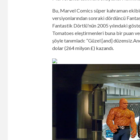
Bu, Marvel Comics süper kahraman ekibin
versiyonlarından sonraki dördüncü Fantasti
Fantastik Dörtlü'nün 2005 yılındaki göst
Tomatoes eleştirmenleri buna bir puan ve
şöyle tanımladı: “
Güzel [and] düzensiz.
Anc
dolar (264 milyon £) kazandı.