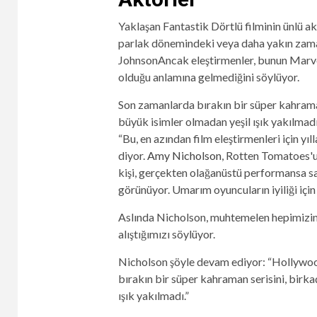
Yaklaşan Fantastik Dörtlü filminin ünlü a
parlak dönemindeki veya daha yakın zama
Johnson
Ancak eleştirmenler, bunun Marve
olduğu anlamına gelmediğini söylüyor.
Son zamanlarda bırakın bir süper kahraman
büyük isimler olmadan yeşil ışık yakılma
“Bu, en azından film eleştirmenleri için y
diyor.
Amy Nicholson
, Rotten Tomatoes'un
kişi, gerçekten olağanüstü performansa sa
görünüyor. Umarım oyuncuların iyiliği için 
Aslında Nicholson, muhtemelen hepimizin b
alıştığımızı söylüyor.
Nicholson şöyle devam ediyor: “Hollywood 
bırakın bir süper kahraman serisini, birka
ışık yakılmadı.”