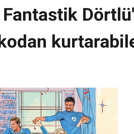
r Fantastik Dörtl
skodan kurtarabi