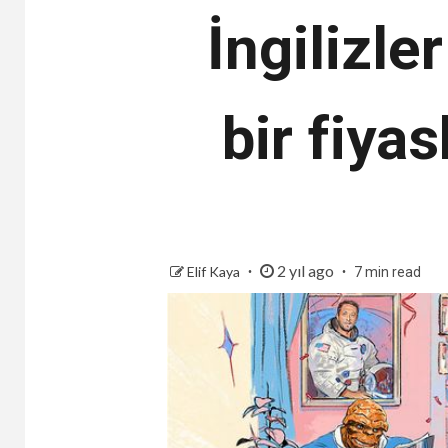
İngilizle
bir fiya
2 yıl ago
Elif Kaya
7 min read