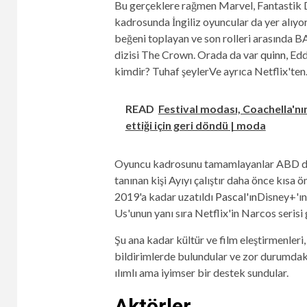
Bu gerçeklere rağmen Marvel, Fantastik Dö
kadrosunda İngiliz oyuncular da yer alıyo
beğeni toplayan ve son rolleri arasında 
dizisi The Crown
. Orada da var
quinn,
Eddi
kimdir?
Tuhaf şeyler
Ve ayrıca Netflix'ten
READ
Festival modası, Coachella'nı
ettiği için geri döndü | moda
Oyuncu kadrosunu tamamlayanlar ABD 
tanınan kişi
Ayıyı çalıştır
daha önce kısa öm
2019'a kadar uzatıldı
Pascal'ın
Disney+'ı
Us'unun yanı sıra Netflix'in Narcos serisi g
Şu ana kadar kültür ve film eleştirmenleri
bildirimlerde bulundular ve zor durumdak
ılımlı ama iyimser bir destek sundular.
Aktörler