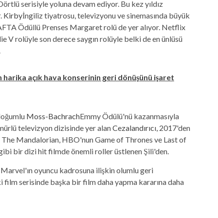
rtlü serisiyle yoluna devam ediyor. Bu kez yıldız
r.
Kirby
İngiliz tiyatrosu, televizyonu ve sinemasında büyük
BAFTA Ödüllü Prenses Margaret rolü de yer alıyor.
Netflix
e V rolüyle son derece saygın rolüyle belki de en ünlüsü
.
n harika açık hava konserinin geri dönüşünü işaret
doğumlu
Moss-Bachrach
Emmy Ödülü'nü kazanmasıyla
ürlü televizyon dizisinde yer alan
Cezalandırıcı,
2017'den
n The Mandalorian, HBO'nun Game of Thrones ve Last of
ibi bir dizi hit filmde önemli roller üstlenen Şili'den.
, Marvel'ın oyuncu kadrosuna ilişkin olumlu geri
i film serisinde başka bir film daha yapma kararına daha