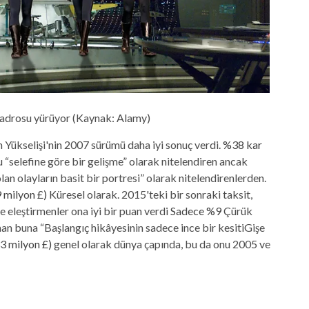
kadrosu yürüyor (Kaynak: Alamy)
Yükselişi'nin 2007 sürümü daha iyi sonuç verdi.
%38 kar
“selefine göre bir gelişme” olarak nitelendiren ancak
lan olayların basit bir portresi” olarak nitelendirenlerden.
 milyon £)
Küresel olarak. 2015'teki bir sonraki taksit,
e eleştirmenler ona iyi bir puan verdi
Sadece %9
Çürük
an buna “
Başlangıç ​​hikâyesinin sadece ince bir kesiti
Gişe
3 milyon £)
genel olarak dünya çapında, bu da onu 2005 ve