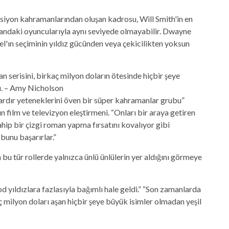
ksiyon kahramanlarından oluşan kadrosu, Will Smith'in en
ndaki oyuncularıyla aynı seviyede olmayabilir.
Dwayne
l'ın seçiminin yıldız gücünden veya çekicilikten yoksun
 serisini, birkaç milyon doların ötesinde hiçbir şeye
dı. – Amy Nicholson
ıllardır yeteneklerini öven bir süper kahramanlar grubu”
 film ve televizyon eleştirmeni. “Onları bir araya getiren
hip bir çizgi roman yapma fırsatını kovalıyor gibi
bunu başarırlar.”
u tür rollerde yalnızca ünlü ünlülerin yer aldığını görmeye
yıldızlara fazlasıyla bağımlı hale geldi.” “Son zamanlarda
ç milyon doları aşan hiçbir şeye büyük isimler olmadan yeşil