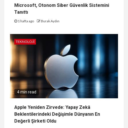
Microsoft, Otonom Siber Güvenlik Sistemini
Tanıttı
1 hafta ago
Burak Aydın
TEKNOLOJI
4 min read
Apple Yeniden Zirvede: Yapay Zekâ
Beklentilerindeki Değişimle Dünyanın En
Değerli Şirketi Oldu