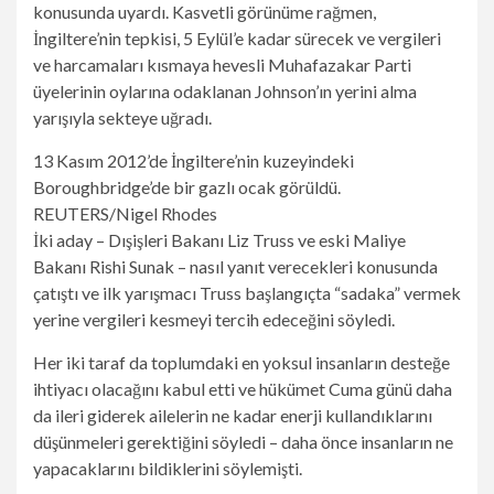
konusunda uyardı. Kasvetli görünüme rağmen,
İngiltere’nin tepkisi, 5 Eylül’e kadar sürecek ve vergileri
ve harcamaları kısmaya hevesli Muhafazakar Parti
üyelerinin oylarına odaklanan Johnson’ın yerini alma
yarışıyla sekteye uğradı.
13 Kasım 2012’de İngiltere’nin kuzeyindeki
Boroughbridge’de bir gazlı ocak görüldü.
REUTERS/Nigel Rhodes
İki aday – Dışişleri Bakanı Liz Truss ve eski Maliye
Bakanı Rishi Sunak – nasıl yanıt verecekleri konusunda
çatıştı ve ilk yarışmacı Truss başlangıçta “sadaka” vermek
yerine vergileri kesmeyi tercih edeceğini söyledi.
Her iki taraf da toplumdaki en yoksul insanların desteğe
ihtiyacı olacağını kabul etti ve hükümet Cuma günü daha
da ileri giderek ailelerin ne kadar enerji kullandıklarını
düşünmeleri gerektiğini söyledi – daha önce insanların ne
yapacaklarını bildiklerini söylemişti.