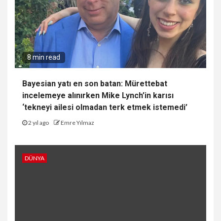
8 min read
Bayesian yatı en son batan: Mürettebat
incelemeye alınırken Mike Lynch’in karısı
‘tekneyi ailesi olmadan terk etmek istemedi’
2 yıl ago
Emre Yılmaz
DÜNYA