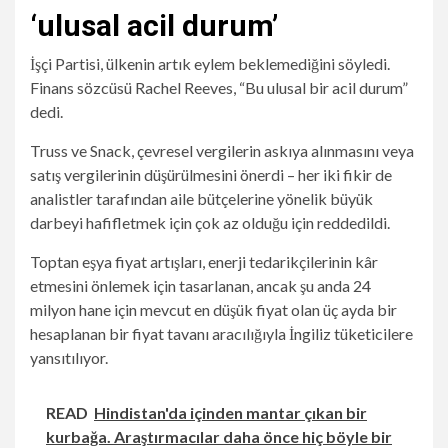
‘ulusal acil durum’
İşçi Partisi, ülkenin artık eylem beklemediğini söyledi.
Finans sözcüsü Rachel Reeves, “Bu ulusal bir acil durum”
dedi.
Truss ve Snack, çevresel vergilerin askıya alınmasını veya
satış vergilerinin düşürülmesini önerdi – her iki fikir de
analistler tarafından aile bütçelerine yönelik büyük
darbeyi hafifletmek için çok az olduğu için reddedildi.
Toptan eşya fiyat artışları, enerji tedarikçilerinin kâr
etmesini önlemek için tasarlanan, ancak şu anda 24
milyon hane için mevcut en düşük fiyat olan üç ayda bir
hesaplanan bir fiyat tavanı aracılığıyla İngiliz tüketicilere
yansıtılıyor.
READ
Hindistan'da içinden mantar çıkan bir
kurbağa. Araştırmacılar daha önce hiç böyle bir