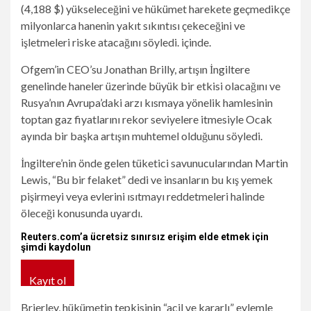
(4,188 $) yükseleceğini ve hükümet harekete geçmedikçe
milyonlarca hanenin yakıt sıkıntısı çekeceğini ve
işletmeleri riske atacağını söyledi. içinde.
Ofgem’in CEO’su Jonathan Brilly, artışın İngiltere
genelinde haneler üzerinde büyük bir etkisi olacağını ve
Rusya’nın Avrupa’daki arzı kısmaya yönelik hamlesinin
toptan gaz fiyatlarını rekor seviyelere itmesiyle Ocak
ayında bir başka artışın muhtemel olduğunu söyledi.
İngiltere’nin önde gelen tüketici savunucularından Martin
Lewis, “Bu bir felaket” dedi ve insanların bu kış yemek
pişirmeyi veya evlerini ısıtmayı reddetmeleri halinde
öleceği konusunda uyardı.
Reuters.com’a ücretsiz sınırsız erişim elde etmek için
şimdi kaydolun
Kayıt ol
Brierley, hükümetin tepkisinin “acil ve kararlı” eylemle