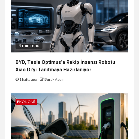
4 min read
BYD, Tesla Optimus’a Rakip İnsansı Robotu
Xiao Di’yi Tanıtmaya Hazırlanıyor
1 hafta ago
Burak Aydın
EKONOMI