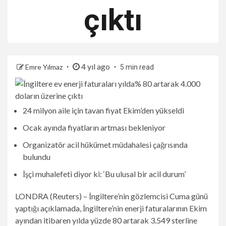
çıktı
4 yıl ago
Emre Yılmaz
5 min read
24 milyon aile için tavan fiyat Ekim’den yükseldi
Ocak ayında fiyatların artması bekleniyor
Organizatör acil hükümet müdahalesi çağrısında
bulundu
İşçi muhalefeti diyor ki: ‘Bu ulusal bir acil durum’
LONDRA (Reuters) – İngiltere’nin gözlemcisi Cuma günü
yaptığı açıklamada, İngiltere’nin enerji faturalarının Ekim
ayından itibaren yılda yüzde 80 artarak 3.549 sterline