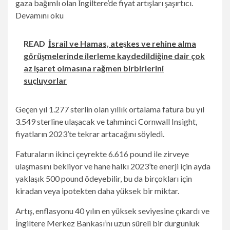
gaza bağımlı olan İngiltere’de fiyat artışları şaşırtıcı.
Devamını oku
READ
İsrail ve Hamas, ateşkes ve rehine alma
görüşmelerinde ilerleme kaydedildiğine dair çok
az işaret olmasına rağmen birbirlerini
suçluyorlar
Geçen yıl 1.277 sterlin olan yıllık ortalama fatura bu yıl
3.549 sterline ulaşacak ve tahminci Cornwall Insight,
fiyatların 2023’te tekrar artacağını söyledi.
Faturaların ikinci çeyrekte 6.616 pound ile zirveye
ulaşmasını bekliyor ve hane halkı 2023’te enerji için ayda
yaklaşık 500 pound ödeyebilir, bu da birçokları için
kiradan veya ipotekten daha yüksek bir miktar.
Artış, enflasyonu 40 yılın en yüksek seviyesine çıkardı ve
İngiltere Merkez Bankası’nı uzun süreli bir durgunluk