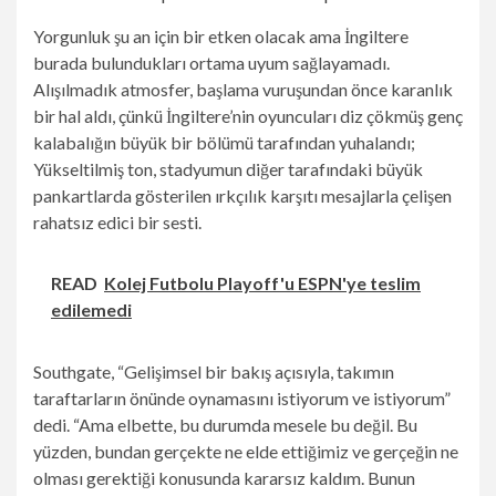
Yorgunluk şu an için bir etken olacak ama İngiltere
burada bulundukları ortama uyum sağlayamadı.
Alışılmadık atmosfer, başlama vuruşundan önce karanlık
bir hal aldı, çünkü İngiltere’nin oyuncuları diz çökmüş genç
kalabalığın büyük bir bölümü tarafından yuhalandı;
Yükseltilmiş ton, stadyumun diğer tarafındaki büyük
pankartlarda gösterilen ırkçılık karşıtı mesajlarla çelişen
rahatsız edici bir sesti.
READ
Kolej Futbolu Playoff'u ESPN'ye teslim
edilemedi
Southgate, “Gelişimsel bir bakış açısıyla, takımın
taraftarların önünde oynamasını istiyorum ve istiyorum”
dedi. “Ama elbette, bu durumda mesele bu değil. Bu
yüzden, bundan gerçekte ne elde ettiğimiz ve gerçeğin ne
olması gerektiği konusunda kararsız kaldım. Bunun