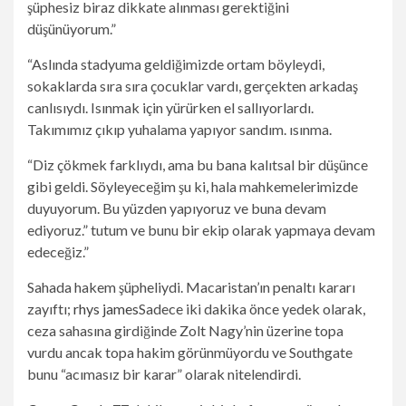
şüphesiz biraz dikkate alınması gerektiğini
düşünüyorum.”
“Aslında stadyuma geldiğimizde ortam böyleydi,
sokaklarda sıra sıra çocuklar vardı, gerçekten arkadaş
canlısıydı. Isınmak için yürürken el sallıyorlardı.
Takımımız çıkıp yuhalama yapıyor sandım. ısınma.
“Diz çökmek farklıydı, ama bu bana kalıtsal bir düşünce
gibi geldi. Söyleyeceğim şu ki, hala mahkemelerimizde
duyuyorum. Bu yüzden yapıyoruz ve buna devam
ediyoruz.” tutum ve bunu bir ekip olarak yapmaya devam
edeceğiz.”
Sahada hakem şüpheliydi. Macaristan’ın penaltı kararı
zayıftı;
rhys james
Sadece iki dakika önce yedek olarak,
ceza sahasına girdiğinde Zolt Nagy’nin üzerine topa
vurdu ancak topa hakim görünmüyordu ve Southgate
bunu “acımasız bir karar” olarak nitelendirdi.