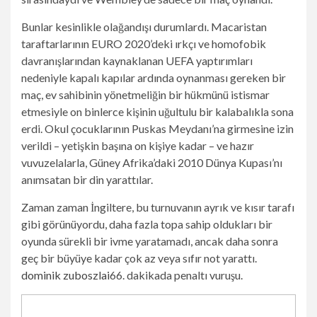
Bunlar kesinlikle olağandışı durumlardı. Macaristan
taraftarlarının EURO 2020’deki ırkçı ve homofobik
davranışlarından kaynaklanan UEFA yaptırımları
nedeniyle kapalı kapılar ardında oynanması gereken bir
maç, ev sahibinin yönetmeliğin bir hükmünü istismar
etmesiyle on binlerce kişinin uğultulu bir kalabalıkla sona
erdi. Okul çocuklarının Puskas Meydanı’na girmesine izin
verildi – yetişkin başına on kişiye kadar – ve hazır
vuvuzelalarla, Güney Afrika’daki 2010 Dünya Kupası’nı
anımsatan bir din yarattılar.
Zaman zaman İngiltere, bu turnuvanın ayrık ve kısır tarafı
gibi görünüyordu, daha fazla topa sahip oldukları bir
oyunda sürekli bir ivme yaratamadı, ancak daha sonra
geç bir büyüye kadar çok az veya sıfır not yarattı.
dominik zuboszlai
66. dakikada penaltı vuruşu.