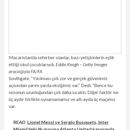
Macaristan’da seferber olanlar, bazı yetişkinlerin eşlik
ettiği okul çocuklarıydı.
Eddie Keogh – Getty Images
aracılığıyla FA/FA
Southgate, “Yıkılması çok zor ve gerçek güvenimiz
açısından yarım yarda eksiğimiz var.” Dedi. “Bence bu
sezonun uzunluğundan çok daha sıcaktı. Diğer faktör ise
üç aydır birlikte oynamamamız ve altı ayda üç maçımız
var.
READ
Lionel Messi ve Sergio Busquets, Inter
Miami'deki ilk maçına Atlanta United karşısında