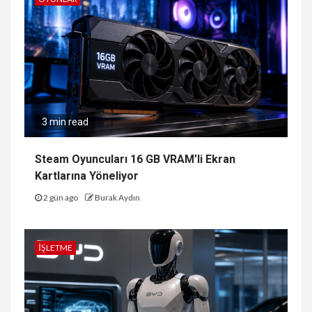
3 min read
Steam Oyuncuları 16 GB VRAM’li Ekran
Kartlarına Yöneliyor
2 gün ago
Burak Aydın
İŞLETME