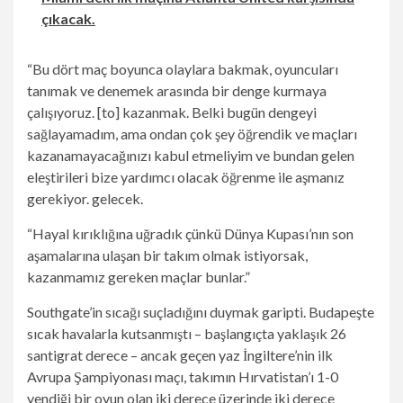
çıkacak.
“Bu dört maç boyunca olaylara bakmak, oyuncuları
tanımak ve denemek arasında bir denge kurmaya
çalışıyoruz. [to] kazanmak. Belki bugün dengeyi
sağlayamadım, ama ondan çok şey öğrendik ve maçları
kazanamayacağınızı kabul etmeliyim ve bundan gelen
eleştirileri bize yardımcı olacak öğrenme ile aşmanız
gerekiyor. gelecek.
“Hayal kırıklığına uğradık çünkü Dünya Kupası’nın son
aşamalarına ulaşan bir takım olmak istiyorsak,
kazanmamız gereken maçlar bunlar.”
Southgate’in sıcağı suçladığını duymak garipti. Budapeşte
sıcak havalarla kutsanmıştı – başlangıçta yaklaşık 26
santigrat derece – ancak geçen yaz İngiltere’nin ilk
Avrupa Şampiyonası maçı, takımın Hırvatistan’ı 1-0
yendiği bir oyun olan iki derece üzerinde iki derece