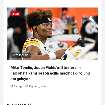
SPOR
2 min read
Mike Tomlin, Justin Fields’ın Steelers’ın
Falcons’a karşı sezon açılış maçındaki rolünü
sorguluyor
2 yıl ago
Zeynep Şahin