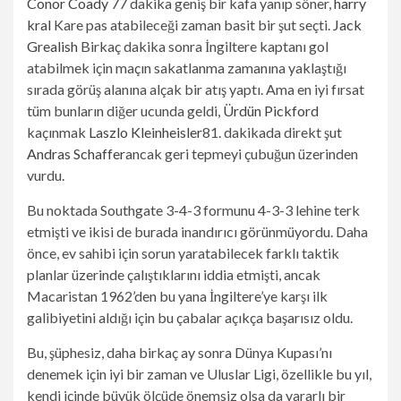
Conor Coady
77 dakika geniş bir kafa yanıp söner,
harry
kral
Kare pas atabileceği zaman basit bir şut seçti.
Jack
Grealish
Birkaç dakika sonra İngiltere kaptanı gol
atabilmek için maçın sakatlanma zamanına yaklaştığı
sırada görüş alanına alçak bir atış yaptı. Ama en iyi fırsat
tüm bunların diğer ucunda geldi,
Ürdün Pickford
kaçınmak
Laszlo Kleinheisler
81. dakikada direkt şut
Andras Schaffer
ancak geri tepmeyi çubuğun üzerinden
vurdu.
Bu noktada Southgate 3-4-3 formunu 4-3-3 lehine terk
etmişti ve ikisi de burada inandırıcı görünmüyordu. Daha
önce, ev sahibi için sorun yaratabilecek farklı taktik
planlar üzerinde çalıştıklarını iddia etmişti, ancak
Macaristan 1962’den bu yana İngiltere’ye karşı ilk
galibiyetini aldığı için bu çabalar açıkça başarısız oldu.
Bu, şüphesiz, daha birkaç ay sonra Dünya Kupası’nı
denemek için iyi bir zaman ve Uluslar Ligi, özellikle bu yıl,
kendi içinde büyük ölçüde önemsiz olsa da yararlı bir