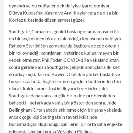
oynandı ve bu endişeler pek de iyiye işaret etmiyor.
Dünya Kupası’nın Kasım ve Aralık aylarında da olsa bir
Körfez ülkesinde düzenlenmesi güzel.
Southgate, Cumartesi günkü başlangıç ​​sıralamasının ilk
on bir seçiminden biraz uzak olduğu konusunda haklıydı.
Raheem Sterlini
Son zamanlarda İngiltere’de çok önemli
bir rol oynadığı kanıtlanan , yeterince kullanılmayan bir
yedek olmuştur.
Phil Foden
COVID-19’a yakalandıktan
sonra geride kalan Southgate, çelişkili sonuçlarla ilk kez
iki aday seçti:
Jarrod Bowen
Özellikle parlak başladı ve
bu süre zarfında İngiltere’nin en güçlü tehditlerinden biri
olarak kaldı.
James Justin
İlk yarıda yerinden çıktı –
Southgate daha sonra küçük bir baldır probleminden
bahsetti – sol arkada yanlış bir gösteriden sonra.
Jude
Bellingham
Orta sahada etkilemek için bir şans yakaladı,
ancak çoğu kişi Southgate’in favori ikilisinde
bulunmadığını düşündüğü için ilerici bir orta saha enjekte
edemedi.
Declan pirinci
Ve
Calvin Phillips
.