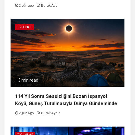
2 gün ago
Burak Aydın
EĞLENCE
3 min read
114 Yıl Sonra Sessizliğini Bozan İspanyol
Köyü, Güneş Tutulmasıyla Dünya Gündeminde
2 gün ago
Burak Aydın
OYUNLAR