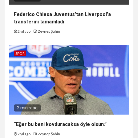
Federico Chiesa Juventus’tan Liverpool’a
transferini tamamladı
2 yıl ago
Zeynep Şahin
SPOR
2 min read
“Eğer bu beni kovduracaksa öyle olsun.”
2 yıl ago
Zeynep Şahin