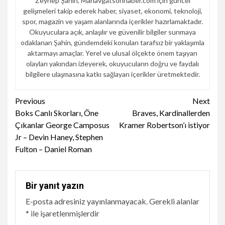
Zeynep Şahin, Manavgatsonhaber.com için güncel
gelişmeleri takip ederek haber, siyaset, ekonomi, teknoloji,
spor, magazin ve yaşam alanlarında içerikler hazırlamaktadır.
Okuyuculara açık, anlaşılır ve güvenilir bilgiler sunmaya
odaklanan Şahin, gündemdeki konuları tarafsız bir yaklaşımla
aktarmayı amaçlar. Yerel ve ulusal ölçekte önem taşıyan
olayları yakından izleyerek, okuyucuların doğru ve faydalı
bilgilere ulaşmasına katkı sağlayan içerikler üretmektedir.
Continue
Previous
Next
Boks Canlı Skorları, Öne
Braves, Kardinallerden
Reading
Çıkanlar George Camposus
Kramer Robertson’ı istiyor
Jr – Devin Haney, Stephen
Fulton – Daniel Roman
Bir yanıt yazın
E-posta adresiniz yayınlanmayacak.
Gerekli alanlar
*
ile işaretlenmişlerdir