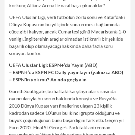
korkunç Allianz Arena ile nasıl başa çıkacaklar?
UEFA Uluslar Ligi, yerli futbolun zorlu sonu ve Katar’daki
Dünya Kupası’nın bu yıl içinde sona ermesi bağlamında
cüce gibi kalıyor, ancak Cumartesi günü Macaristan’a 1-0
yenilgi, İngiltere’nin araçlar olmadan istikrarlı bir şekilde
başarılı olup olamayacağı hakkında daha fazla soru
soruyor. konfor.
UEFA Uluslar Ligi: ESPN+’da Yayın (ABD)
–
ESPN+’da ESPN FC Daily yayınlayın (yalnızca ABD)
– ESPN’in yok mu?
Anında geçiş alın
Gareth Southgate, bu haftaki karşılaşmalar sırasında
oyuncularıyla bu sorun hakkında konuştu ve Rusya’da
2018 Dünya Kupası yarı finallerine ulaşan 23 kişilik
kadrodan sadece 10’unun bu ikinci grupta olduğunu ve
büyük çoğunluğunun bunu başardığını fark etti. Geçen yıl
Euro 2020.. Final St George’s Park’taki antrenman
sırasındaydı ve Wembley’de sadece bir maç oynandı.