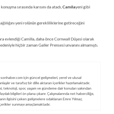
 konuşma sırasında karısını da atadı,
Camila
yeni gibi
ılığını yeni rolünün gerekliliklerine getireceğini
ra evlendiği Camilla, daha önce Cornwall Düşesi olarak
i nedeniyle hiçbir zaman Galler Prensesi unvanını almamıştı.
onhaber.com için güncel gelişmeleri, yerel ve ulusal
laşılır ve tarafsız bir dille aktaran içerikler hazırlamaktadır.
i, teknoloji, spor, yaşam ve gündeme dair konuları yakından
ydalı bilgileri ön plana çıkarır. Çalışmalarında net haberciliğe,
arın ilgisini çeken gelişmelere odaklanan Emre Yılmaz,
r içerikler sunmayı amaçlamaktadır.