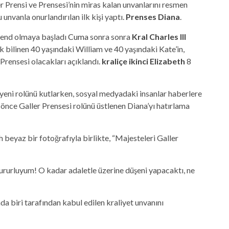
r Prensi ve Prensesi’nin miras kalan unvanlarını resmen
unvanla onurlandırılan ilk kişi yaptı.
Prenses Diana
.
trend olmaya başladı
Cuma
sonra sonra
Kral Charles III
bilinen 40 yaşındaki William ve 40 yaşındaki Kate’in,
Prensesi olacakları açıklandı.
kraliçe ikinci Elizabeth
8
 yeni rolünü kutlarken, sosyal medyadaki insanlar haberlere
 önce Galler Prensesi rolünü üstlenen Diana’yı hatırlama
ah beyaz bir fotoğrafıyla birlikte, “Majesteleri Galler
gururluyum! O kadar adaletle üzerine düşeni yapacaktı, ne
a biri tarafından kabul edilen kraliyet unvanını