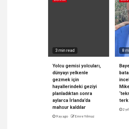
3 min read
8 m
Yolcu gemisi yolcuları,
Baye
dünyayı yelkenle
bata
gezmek için
ince
hayallerindeki geziyi
Mike
planladıktan sonra
‘tek
aylarca İrlanda’da
terk
mahsur kaldılar
2 yı
9 ay ago
Emre Yılmaz