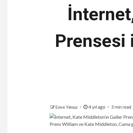
İnternet
Prensesi 
4 yıl ago
Emre Yılmaz
3 min read
Prens William ve Kate Middleton, Cuma gü