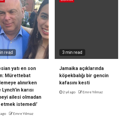
in read
3 min read
sian yatı en son
Jamaika açıklarında
n: Mürettebat
köpekbalığı bir gencin
lemeye alınırken
kafasını kesti
 Lynch’in karısı
2 yıl ago
Emre Yılmaz
neyi ailesi olmadan
 etmek istemedi’
l ago
Emre Yılmaz