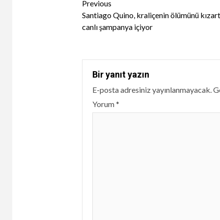
Continue
Previous
Santiago Quino, kraliçenin ölümünü kızar
Reading
canlı şampanya içiyor
Bir yanıt yazın
E-posta adresiniz yayınlanmayacak.
Ge
Yorum
*