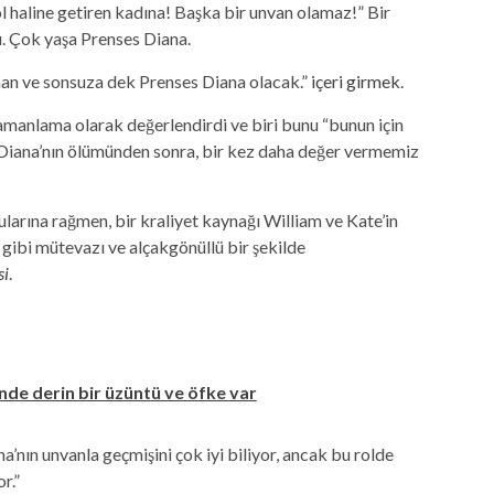
l haline getiren kadına! Başka bir unvan olamaz!” Bir
ı. Çok yaşa Prenses Diana.
aman ve sonsuza dek Prenses Diana olacak.”
içeri girmek
.
amanlama olarak değerlendirdi ve biri bunu “bunun için
Diana’nın ölümünden sonra, bir kez daha değer vermemiz
ygularına rağmen, bir kraliyet kaynağı William ve Kate’in
ı gibi mütevazı ve alçakgönüllü bir şekilde
si
.
nde derin bir üzüntü ve öfke var
a’nın unvanla geçmişini çok iyi biliyor, ancak bu rolde
r.”