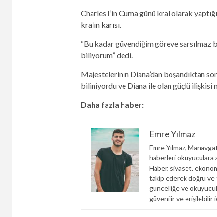
Charles I’in Cuma günü kral olarak yaptığı
kralın karısı
.
“Bu kadar güvendiğim göreve sarsılmaz bağl
biliyorum” dedi.
Majestelerinin Diana’dan boşandıktan son
biliniyordu ve Diana ile olan güçlü ilişkis
Daha fazla haber:
Emre Yılmaz
Emre Yılmaz, Manavgats
haberleri okuyuculara an
Haber, siyaset, ekonom
takip ederek doğru ve fa
güncelliğe ve okuyucul
güvenilir ve erişilebili