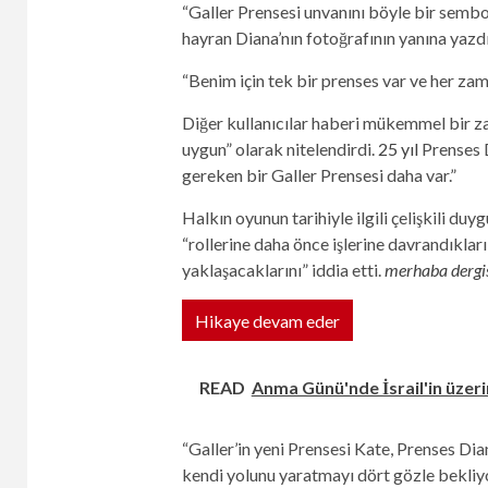
“Galler Prensesi unvanını böyle bir sembo
hayran Diana’nın fotoğrafının yanına yazd
“Benim için tek bir prenses var ve her z
Diğer kullanıcılar haberi mükemmel bir z
uygun” olarak nitelendirdi.
25 yıl
Prenses 
gereken bir Galler Prensesi daha var.”
Halkın oyunun tarihiyle ilgili çelişkili du
“rollerine daha önce işlerine davrandıklar
yaklaşacaklarını” iddia etti.
merhaba dergi
Hikaye devam eder
READ
Anma Günü'nde İsrail'in üzeri
“Galler’in yeni Prensesi Kate, Prenses Dian
kendi yolunu yaratmayı dört gözle bekliyo