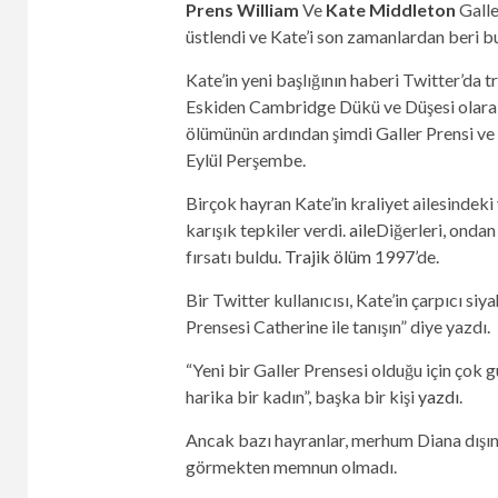
Prens William
Ve
Kate Middleton
Galle
üstlendi ve Kate’i son zamanlardan beri bu 
Kate’in yeni başlığının haberi Twitter’da 
Eskiden Cambridge Dükü ve Düşesi olarak 
ölümünün ardından şimdi Galler Prensi ve 
Eylül Perşembe.
Birçok hayran Kate’in kraliyet ailesindeki
karışık tepkiler verdi.
aile
Diğerleri, ondan
fırsatı buldu.
Trajik ölüm
1997’de.
Bir Twitter kullanıcısı, Kate’in çarpıcı siy
Prensesi Catherine ile tanışın” diye yazdı.
“Yeni bir Galler Prensesi olduğu için çok 
harika bir kadın”, başka bir kişi
yazdı
.
Ancak bazı hayranlar, merhum Diana dışınd
görmekten memnun olmadı.