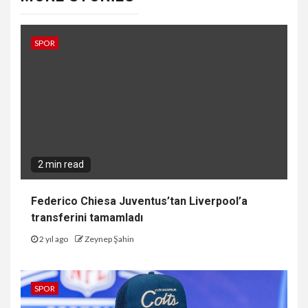
SPOR
2 min read
Federico Chiesa Juventus’tan Liverpool’a
transferini tamamladı
2 yıl ago
Zeynep Şahin
SPOR