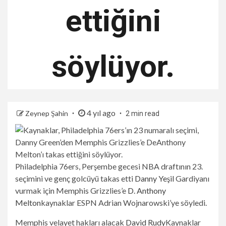
ettiğini
söylüyor.
4 yıl ago
Zeynep Şahin
2 min read
Philadelphia 76ers, Perşembe gecesi NBA draftının 23.
seçimini ve genç golcüyü takas etti
Danny Yeşil
Gardiyanı
vurmak için Memphis Grizzlies’e
D. Anthony
Melton
kaynaklar ESPN Adrian Wojnarowski’ye söyledi.
Memphis velayet hakları alacak
David Rudy
Kaynaklar