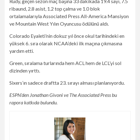
Rudy, geçen sezon maç başına 33 dakikada 19.4 sayı, 7.5
ribaund, 2.8 asist, 1.2 top çalma ve 1.0 blok
ortalamalarıyla Associated Press All-America Mansiyon
ve Mountain West Yılın Oyuncusu ödülünü aldı.
Colorado Eyaleti’nin dokuz yıl önce okul tarihindeki en
yüksek 6. sıra olarak NCAA’deki ilk maçına çıkmasına
yardım etti.
Green, sıralama turlarında hem ACL hem de LCL’yi sol
dizinden yırttı.
Sixers’ın sadece draftta 23. sırayı alması planlanıyordu.
ESPN’den Jonathan Givoni ve The Associated Press bu
rapora katkıda bulundu.