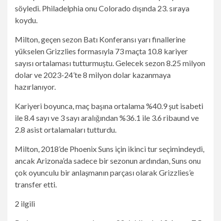
söyledi. Philadelphia onu Colorado dışında 23. sıraya
koydu.
Milton, geçen sezon Batı Konferansı yarı finallerine
yükselen Grizzlies formasıyla 73 maçta 10.8 kariyer
sayısı ortalaması tutturmuştu. Gelecek sezon 8.25 milyon
dolar ve 2023-24’te 8 milyon dolar kazanmaya
hazırlanıyor.
Kariyeri boyunca, maç başına ortalama %40.9 şut isabeti
ile 8.4 sayı ve 3 sayı aralığından %36.1 ile 3.6 ribaund ve
2.8 asist ortalamaları tutturdu.
Milton, 2018’de Phoenix Suns için ikinci tur seçimindeydi,
ancak Arizona’da sadece bir sezonun ardından, Suns onu
çok oyunculu bir anlaşmanın parçası olarak Grizzlies’e
transfer etti.
2 ilgili