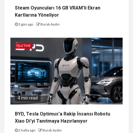
Steam Oyuncuları 16 GB VRAM’li Ekran
Kartlarına Yöneliyor
3 gün ago
Burak Aydın
İŞLETME
4 min read
BYD, Tesla Optimus’a Rakip İnsansı Robotu
Xiao Di’yi Tanıtmaya Hazırlanıyor
2 hafta ago
Burak Aydın