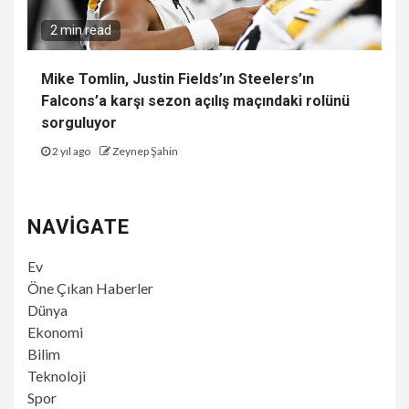
2 min read
Mike Tomlin, Justin Fields’ın Steelers’ın
Falcons’a karşı sezon açılış maçındaki rolünü
sorguluyor
2 yıl ago
Zeynep Şahin
NAVIGATE
Ev
Öne Çıkan Haberler
Dünya
Ekonomi
Bilim
Teknoloji
Spor