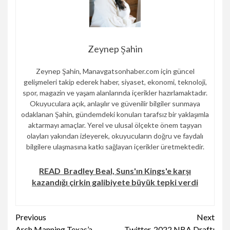
Zeynep Şahin
Zeynep Şahin, Manavgatsonhaber.com için güncel
gelişmeleri takip ederek haber, siyaset, ekonomi, teknoloji,
spor, magazin ve yaşam alanlarında içerikler hazırlamaktadır.
Okuyuculara açık, anlaşılır ve güvenilir bilgiler sunmaya
odaklanan Şahin, gündemdeki konuları tarafsız bir yaklaşımla
aktarmayı amaçlar. Yerel ve ulusal ölçekte önem taşıyan
olayları yakından izleyerek, okuyucuların doğru ve faydalı
bilgilere ulaşmasına katkı sağlayan içerikler üretmektedir.
READ
Bradley Beal, Suns'ın Kings'e karşı
kazandığı çirkin galibiyete büyük tepki verdi
Continue
Previous
Next
Arch Manning Texas’a
Twitter, 2022 NBA Draftı