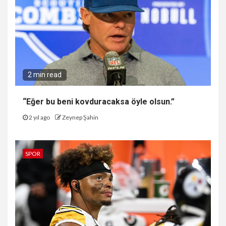
2 min read
“Eğer bu beni kovduracaksa öyle olsun.”
2 yıl ago
Zeynep Şahin
SPOR